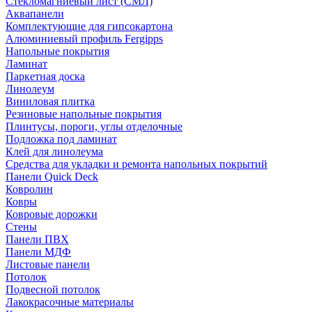
Стекломагниевый лист (СМЛ)
Аквапанели
Комплектующие для гипсокартона
Алюминиевый профиль Fergipps
Напольные покрытия
Ламинат
Паркетная доска
Линолеум
Виниловая плитка
Резиновые напольные покрытия
Плинтусы, пороги, углы отделочные
Подложка под ламинат
Клей для линолеума
Средства для укладки и ремонта напольных покрытий
Панели Quick Deck
Ковролин
Ковры
Ковровые дорожки
Стены
Панели ПВХ
Панели МДФ
Листовые панели
Потолок
Подвесной потолок
Лакокрасочные материалы