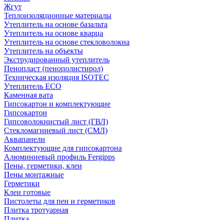
Жгут
Теплоизоляционные материалы
Утеплитель на основе базальта
Утеплитель на основе кварца
Утеплитель на основе стекловолокна
Утеплитель на объекты
Экструдированный утеплитель
Пенопласт (пенополистирол)
Техническая изоляция ISOTEC
Утеплитель ECO
Каменная вата
Гипсокартон и комплектующие
Гипсокартон
Гипсоволокнистый лист (ГВЛ)
Стекломагниевый лист (СМЛ)
Аквапанели
Комплектующие для гипсокартона
Алюминиевый профиль Fergipps
Пены, герметики, клеи
Пены монтажные
Герметики
Клеи готовые
Пистолеты для пен и герметиков
Плитка тротуарная
Плитка