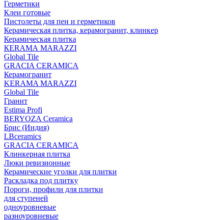
Герметики
Клеи готовые
Пистолеты для пен и герметиков
Керамическая плитка, керамогранит, клинкер
Керамическая плитка
КЕRАМА MARAZZI
Global Tile
GRACIA CERAMICA
Керамогранит
KERAMA MARAZZI
Global Tile
Гранит
Estima Profi
BERYOZA Ceramica
Брис (Индия)
LBceramics
GRACIA CERAMICA
Клинкерная плитка
Люки ревизионные
Керамические уголки для плитки
Раскладка под плитку
Пороги, профили для плитки
для ступеней
одноуровневые
разноуровневые