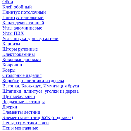
Обои
Клей обойный
Плинтус потолочный
Плинтус напольный
Канат декоративный
Углы алюминиевые
Углы ПВХ
Углы штукатурные, галтели
Карнизы
Шторы рулонные
Электрокамины
Ковровые дорожки
Ковролин
Ковры
Столярные изделия
Коробки, наличники из дерева
Вагонка, Блок-хаус, Иммитация бруса
Штапики, плинтуса, уголки из дерева
Щит мебельный
Чердачные лестницы
Дверки
Элементы лестниц
Элементы лестниц БУК (под заказ)
Пены, герметики, клеи
Пены монтажные