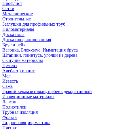
Профлист
Сетки
Металлические
Строительные
Заглушки для профильных труб
Пиломатериалы
Доска пола
Доска профилированная
Брус и рейка
Вагонка, Блок-хаус, Иммитация бруса
Штапики, плинтуса, уголки из дерева
Сыпучие материалы
Цемент
Алебастр и гипс
Мел
Известь
Сажа
Гравий керамзитовый, щебень декоративный
Изоляционные материалы
Лавсан
Полиэтилен
Трубная изоляция
Фольга
Гидроизоляция, мастика
Пленки