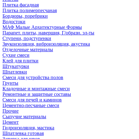
Плитка фасадная
Плитка полимерпесчаная
Бордюры, поребрики
Водостоки
МАФ Малые Архитектурные Формы
Парапет. плиты, навершия, Г/образн. эл-ты
Ступени, подступенки
Звукоизоляция, виброизоляция, акустика
Отделочные материалы
Сухие смеси
Клей для плитки
Штукатурки
Шпатлевки
Смеси для устройства полов
Грунты
Кладочные и монтажные смеси
Ремонтные и защитные составы
Смеси для печей и каминов
Цементно-песчаные смеси
Прочие
Сыпучие материалы
Цемент
Гидроизоляция, мастика
Шпатлевка готовая
Затирка для швов