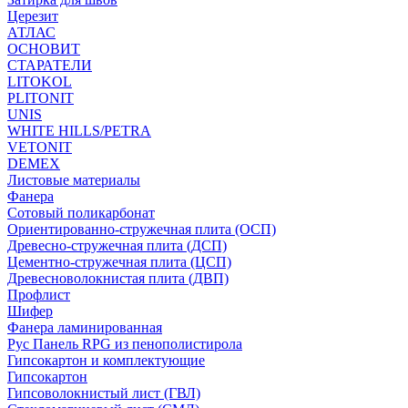
Церезит
АТЛАС
ОСНОВИТ
СТАРАТЕЛИ
LITOKOL
PLITONIT
UNIS
WHITE HILLS/PETRA
VETONIT
DEMEX
Листовые материалы
Фанера
Сотовый поликарбонат
Ориентированно-стружечная плита (ОСП)
Древесно-стружечная плита (ДСП)
Цементно-стружечная плита (ЦСП)
Древесноволокнистая плита (ДВП)
Профлист
Шифер
Фанера ламинированная
Рус Панель RPG из пенополистирола
Гипсокартон и комплектующие
Гипсокартон
Гипсоволокнистый лист (ГВЛ)