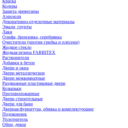
Краска
Колеры
Защита древесины
Аэрозоли
Декоративно-отделочные материалы
Эмали, грунты
Лаки
Олифа, бронзовка, серебрянка
Очистители (против грибка и плесени)
Жидкое стекло
Жидкая резина FARBITEX
Растворители
Добавки в бетон
Двери и окна
Двери металлические
Двери межкомнатные
Раздвижные пластиковые двери
Козырьки
Противопожарные
Двери строительные
Двери для бани
Дверная фурнитура, обивка и комплектующие
Подоконник
Уплотнитель
Обои, декор