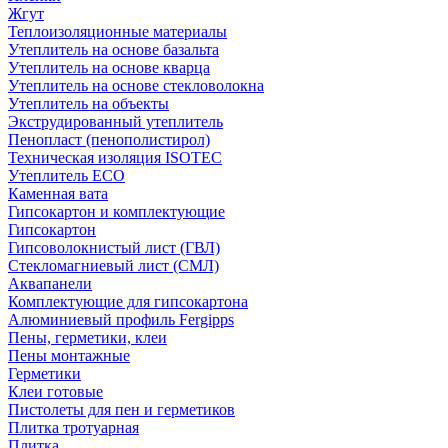
Жгут
Теплоизоляционные материалы
Утеплитель на основе базальта
Утеплитель на основе кварца
Утеплитель на основе стекловолокна
Утеплитель на объекты
Экструдированный утеплитель
Пенопласт (пенополистирол)
Техническая изоляция ISOTEC
Утеплитель ECO
Каменная вата
Гипсокартон и комплектующие
Гипсокартон
Гипсоволокнистый лист (ГВЛ)
Стекломагниевый лист (СМЛ)
Аквапанели
Комплектующие для гипсокартона
Алюминиевый профиль Fergipps
Пены, герметики, клеи
Пены монтажные
Герметики
Клеи готовые
Пистолеты для пен и герметиков
Плитка тротуарная
Плитка