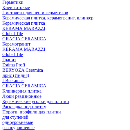
Герметики
Клеи готовые
Пистолеты для пен и герметиков
Керамическая плитка, керамогранит, клинкер
Керамическая плитка
КЕRАМА MARAZZI
Global Tile
GRACIA CERAMICA
Керамогранит
KERAMA MARAZZI
Global Tile
Гранит
Estima Profi
BERYOZA Ceramica
Брис (Индия)
LBceramics
GRACIA CERAMICA
Клинкерная плитка
Люки ревизионные
Керамические уголки для плитки
Раскладка под плитку
Пороги, профили для плитки
для ступеней
одноуровневые
разноуровневые