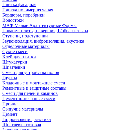
Плитка фасадная
Плитка полимерпесчаная
Бордюры, поребрики
Водостоки
МАФ Малые Архитектурные Формы
Парапет. плиты, навершия, Г/образн. эл-ты
Ступени, подступенки
Звукоизоляция, виброизоляция, акустика
Отделочные материалы
Сухие смеси
Клей для плитки
Штукатурки
Шпатлевки
Смеси для устройства полов
Грунты
Кладочные и монтажные смеси
Ремонтные и защитные составы
Смеси для печей и каминов
Цементно-песчаные смеси
Прочие
Сыпучие материалы
Цемент
Гидроизоляция, мастика
Шпатлевка готовая
Затирка для швов