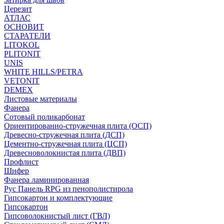
Церезит
АТЛАС
ОСНОВИТ
СТАРАТЕЛИ
LITOKOL
PLITONIT
UNIS
WHITE HILLS/PETRA
VETONIT
DEMEX
Листовые материалы
Фанера
Сотовый поликарбонат
Ориентированно-стружечная плита (ОСП)
Древесно-стружечная плита (ДСП)
Цементно-стружечная плита (ЦСП)
Древесноволокнистая плита (ДВП)
Профлист
Шифер
Фанера ламинированная
Рус Панель RPG из пенополистирола
Гипсокартон и комплектующие
Гипсокартон
Гипсоволокнистый лист (ГВЛ)