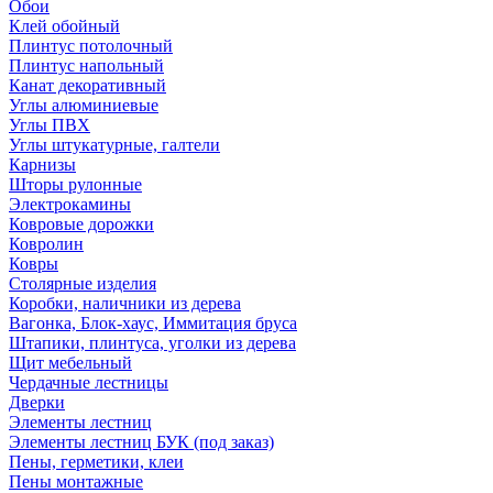
Обои
Клей обойный
Плинтус потолочный
Плинтус напольный
Канат декоративный
Углы алюминиевые
Углы ПВХ
Углы штукатурные, галтели
Карнизы
Шторы рулонные
Электрокамины
Ковровые дорожки
Ковролин
Ковры
Столярные изделия
Коробки, наличники из дерева
Вагонка, Блок-хаус, Иммитация бруса
Штапики, плинтуса, уголки из дерева
Щит мебельный
Чердачные лестницы
Дверки
Элементы лестниц
Элементы лестниц БУК (под заказ)
Пены, герметики, клеи
Пены монтажные