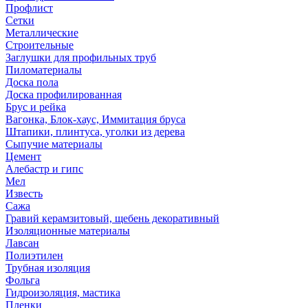
Профлист
Сетки
Металлические
Строительные
Заглушки для профильных труб
Пиломатериалы
Доска пола
Доска профилированная
Брус и рейка
Вагонка, Блок-хаус, Иммитация бруса
Штапики, плинтуса, уголки из дерева
Сыпучие материалы
Цемент
Алебастр и гипс
Мел
Известь
Сажа
Гравий керамзитовый, щебень декоративный
Изоляционные материалы
Лавсан
Полиэтилен
Трубная изоляция
Фольга
Гидроизоляция, мастика
Пленки