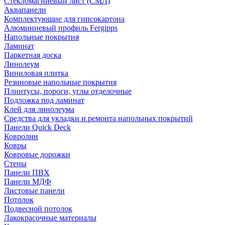
Стекломагниевый лист (СМЛ)
Аквапанели
Комплектующие для гипсокартона
Алюминиевый профиль Fergipps
Напольные покрытия
Ламинат
Паркетная доска
Линолеум
Виниловая плитка
Резиновые напольные покрытия
Плинтусы, пороги, углы отделочные
Подложка под ламинат
Клей для линолеума
Средства для укладки и ремонта напольных покрытий
Панели Quick Deck
Ковролин
Ковры
Ковровые дорожки
Стены
Панели ПВХ
Панели МДФ
Листовые панели
Потолок
Подвесной потолок
Лакокрасочные материалы