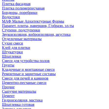
Плитка фасадная
Плитка полимерпесчаная
Бордюры, поребрики
Водостоки
МАФ Малые Архитектурные Формы
Парапет. плиты, навершия, Г/образн. эл-ты
Ступени, подступенки
Звукоизоляция, виброизоляция, акустика
Отделочные материалы
Сухие смеси
Клей для плитки
Штукатурки
Шпатлевки
Смеси для устройства полов
Грунты
Кладочные и монтажные смеси
Ремонтные и защитные составы
Смеси для печей и каминов
Цементно-песчаные смеси
Прочие
Сыпучие материалы
Цемент
Гидроизоляция, мастика
Шпатлевка готовая
Затирка для швов