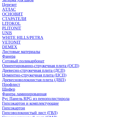
Церезит
АТЛАС
ОСНОВИТ
СТАРАТЕЛИ
LITOKOL
PLITONIT
UNIS
WHITE HILLS/PETRA
VETONIT
DEMEX
Листовые материалы
Фанера
Сотовый поликарбонат
Ориентированно-стружечная плита (ОСП)
Древесно-стружечная плита (ДСП)
Цементно-стружечная плита (ЦСП)
Древесноволокнистая плита (ДВП)
Профлист
Шифер
Фанера ламинированная
Рус Панель RPG из пенополистирола
Гипсокартон и комплектующие
Гипсокартон
Гипсоволокнистый лист (ГВЛ)