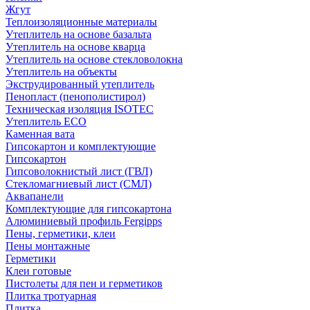
Жгут
Теплоизоляционные материалы
Утеплитель на основе базальта
Утеплитель на основе кварца
Утеплитель на основе стекловолокна
Утеплитель на объекты
Экструдированный утеплитель
Пенопласт (пенополистирол)
Техническая изоляция ISOTEC
Утеплитель ECO
Каменная вата
Гипсокартон и комплектующие
Гипсокартон
Гипсоволокнистый лист (ГВЛ)
Стекломагниевый лист (СМЛ)
Аквапанели
Комплектующие для гипсокартона
Алюминиевый профиль Fergipps
Пены, герметики, клеи
Пены монтажные
Герметики
Клеи готовые
Пистолеты для пен и герметиков
Плитка тротуарная
Плитка