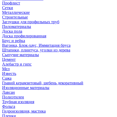
Профлист
Сетки
Металлические
Строительные
Заглушки для профильных труб
Пиломатериалы
Доска пола
Доска профилированная
Брус и рейка
Вагонка, Блок-хаус, Иммитация бруса
Штапики, плинтуса, уголки из дерева
Сыпучие материалы
Цемент
Алебастр и гипс
Мел
Известь
Сажа
Гравий керамзитовый, щебень декоративный
Изоляционные материалы
Лавсан
Полиэтилен
Трубная изоляция
Фольга
Гидроизоляция, мастика
Пленки