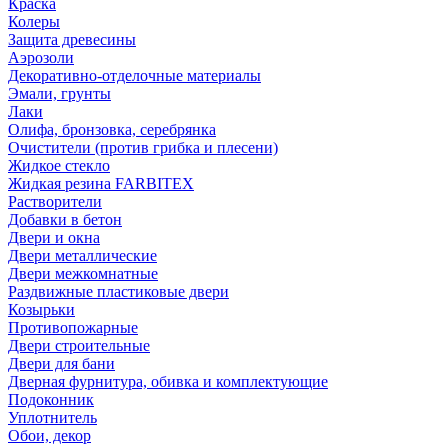
Краска
Колеры
Защита древесины
Аэрозоли
Декоративно-отделочные материалы
Эмали, грунты
Лаки
Олифа, бронзовка, серебрянка
Очистители (против грибка и плесени)
Жидкое стекло
Жидкая резина FARBITEX
Растворители
Добавки в бетон
Двери и окна
Двери металлические
Двери межкомнатные
Раздвижные пластиковые двери
Козырьки
Противопожарные
Двери строительные
Двери для бани
Дверная фурнитура, обивка и комплектующие
Подоконник
Уплотнитель
Обои, декор