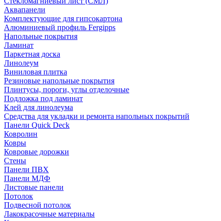
Стекломагниевый лист (СМЛ)
Аквапанели
Комплектующие для гипсокартона
Алюминиевый профиль Fergipps
Напольные покрытия
Ламинат
Паркетная доска
Линолеум
Виниловая плитка
Резиновые напольные покрытия
Плинтусы, пороги, углы отделочные
Подложка под ламинат
Клей для линолеума
Средства для укладки и ремонта напольных покрытий
Панели Quick Deck
Ковролин
Ковры
Ковровые дорожки
Стены
Панели ПВХ
Панели МДФ
Листовые панели
Потолок
Подвесной потолок
Лакокрасочные материалы