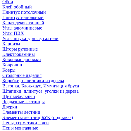
Обои
Клей обойный
Плинтус потолочный
Плинтус напольный
Канат декоративный
Углы алюминиевые
Углы ПВХ
Углы штукатурные, галтели
Карнизы
Шторы рулонные
Электрокамины
Ковровые дорожки
Ковролин
Ковры
Столярные изделия
Коробки, наличники из дерева
Вагонка, Блок-хаус, Иммитация бруса
Штапики, плинтуса, уголки из дерева
Щит мебельный
Чердачные лестницы
Дверки
Элементы лестниц
Элементы лестниц БУК (под заказ)
Пены, герметики, клеи
Пены монтажные