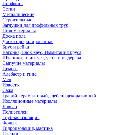
Профлист
Сетки
Металлические
Строительные
Заглушки для профильных труб
Пиломатериалы
Доска пола
Доска профилированная
Брус и рейка
Вагонка, Блок-хаус, Иммитация бруса
Штапики, плинтуса, уголки из дерева
Сыпучие материалы
Цемент
Алебастр и гипс
Мел
Известь
Сажа
Гравий керамзитовый, щебень декоративный
Изоляционные материалы
Лавсан
Полиэтилен
Трубная изоляция
Фольга
Гидроизоляция, мастика
Пленки