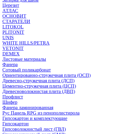
Церезит
АТЛАС
ОСНОВИТ
СТАРАТЕЛИ
LITOKOL
PLITONIT
UNIS
WHITE HILLS/PETRA
VETONIT
DEMEX
Листовые материалы
Фанера
Сотовый поликарбонат
Ориентированно-стружечная плита (ОСП)
Древесно-стружечная плита (ДСП)
Цементно-стружечная плита (ЦСП)
Древесноволокнистая плита (ДВП)
Профлист
Шифер
Фанера ламинированная
Рус Панель RPG из пенополистирола
Гипсокартон и комплектующие
Гипсокартон
Гипсоволокнистый лист (ГВЛ)