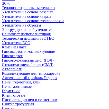
Жгут
Теплоизоляционные материалы
Утеплитель на основе базальта
Утеплитель на основе кварца
Утеплитель на основе стекловолокна
Утеплитель на объекты
Экструдированный утеплитель
Пенопласт (пенополистирол)
Техническая изоляция ISOTEC
Утеплитель ECO
Каменная вата
Гипсокартон и комплектующие
Гипсокартон
Гипсоволокнистый лист (ГВЛ)
Стекломагниевый лист (СМЛ)
Аквапанели
Комплектующие для гипсокартона
Алюминиевый профиль Fergipps
Пены, герметики, клеи
Пены монтажные
Герметики
Клеи готовые
Пистолеты для пен и герметиков
Плитка тротуарная
Плитка