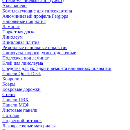
Стекломагниевый лист (СМЛ)
Аквапанели
Комплектующие для гипсокартона
Алюминиевый профиль Fergipps
Напольные покрытия
Ламинат
Паркетная доска
Линолеум
Виниловая плитка
Резиновые напольные покрытия
Плинтусы, пороги, углы отделочные
Подложка под ламинат
Клей для линолеума
Средства для укладки и ремонта напольных покрытий
Панели Quick Deck
Ковролин
Ковры
Ковровые дорожки
Стены
Панели ПВХ
Панели МДФ
Листовые панели
Потолок
Подвесной потолок
Лакокрасочные материалы