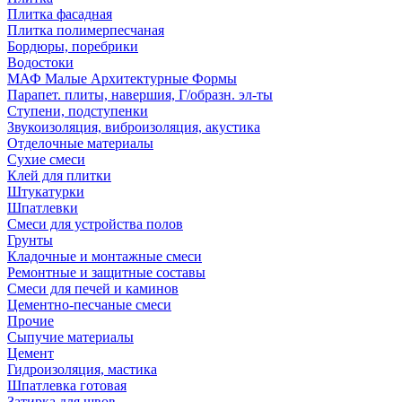
Плитка фасадная
Плитка полимерпесчаная
Бордюры, поребрики
Водостоки
МАФ Малые Архитектурные Формы
Парапет. плиты, навершия, Г/образн. эл-ты
Ступени, подступенки
Звукоизоляция, виброизоляция, акустика
Отделочные материалы
Сухие смеси
Клей для плитки
Штукатурки
Шпатлевки
Смеси для устройства полов
Грунты
Кладочные и монтажные смеси
Ремонтные и защитные составы
Смеси для печей и каминов
Цементно-песчаные смеси
Прочие
Сыпучие материалы
Цемент
Гидроизоляция, мастика
Шпатлевка готовая
Затирка для швов