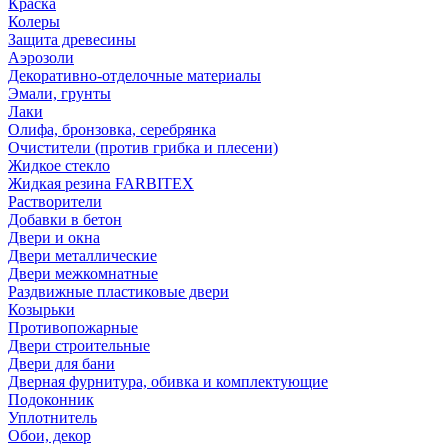
Краска
Колеры
Защита древесины
Аэрозоли
Декоративно-отделочные материалы
Эмали, грунты
Лаки
Олифа, бронзовка, серебрянка
Очистители (против грибка и плесени)
Жидкое стекло
Жидкая резина FARBITEX
Растворители
Добавки в бетон
Двери и окна
Двери металлические
Двери межкомнатные
Раздвижные пластиковые двери
Козырьки
Противопожарные
Двери строительные
Двери для бани
Дверная фурнитура, обивка и комплектующие
Подоконник
Уплотнитель
Обои, декор