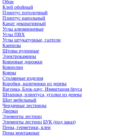
Обои
Клей обойный
Плинтус потолочный
Плинтус напольный
Канат декоративный
Углы алюминиевые
Углы ПВХ
Углы штукатурные, галтели
Карнизы
Шторы рулонные
Электрокамины
Ковровые дорожки
Ковролин
Ковры
Столярные изделия
Коробки, наличники из дерева
Вагонка, Блок-хаус, Иммитация бруса
Штапики, плинтуса, уголки из дерева
Щит мебельный
Чердачные лестницы
Дверки
Элементы лестниц
Элементы лестниц БУК (под заказ)
Пены, герметики, клеи
Пены монтажные