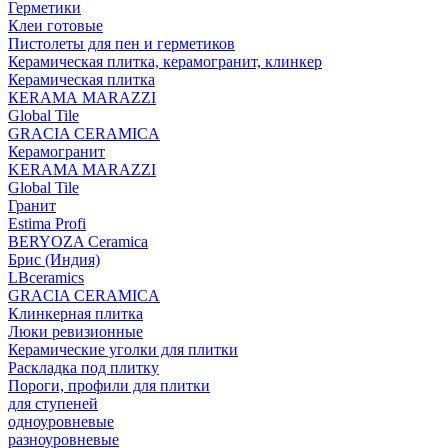
Герметики
Клеи готовые
Пистолеты для пен и герметиков
Керамическая плитка, керамогранит, клинкер
Керамическая плитка
КЕRАМА MARAZZI
Global Tile
GRACIA CERAMICA
Керамогранит
KERAMA MARAZZI
Global Tile
Гранит
Estima Profi
BERYOZA Ceramica
Брис (Индия)
LBceramics
GRACIA CERAMICA
Клинкерная плитка
Люки ревизионные
Керамические уголки для плитки
Раскладка под плитку
Пороги, профили для плитки
для ступеней
одноуровневые
разноуровневые