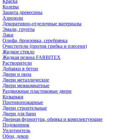
Краска
Колеры
Защита древесины
Аэрозоли
Декоративно-отделочные материалы
Эмали, грунты
Лаки
Олифа, бронзовка, серебрянка
Очистители (против грибка и плесени)
Жидкое стекло
Жидкая резина FARBITEX
Растворители
Добавки в бетон
Двери и окна
Двери металлические
Двери межкомнатные
Раздвижные пластиковые двери
Козырьки
Противопожарные
Двери строительные
Двери для бани
Дверная фурнитура, обивка и комплектующие
Подоконник
Уплотнитель
Обои, декор