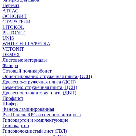
Церезит
АТЛАС
ОСНОВИТ
СТАРАТЕЛИ
LITOKOL
PLITONIT
UNIS
WHITE HILLS/PETRA
VETONIT
DEMEX
Листовые материалы
Фанера
Сотовый поликарбонат
Ориентированно-стружечная плита (ОСП)
Древесно-стружечная плита (ДСП)
Цементно-стружечная плита (ЦСП)
Древесноволокнистая плита (ДВП)
Профлист
Шифер
Фанера ламинированная
Рус Панель RPG из пенополистирола
Гипсокартон и комплектующие
Гипсокартон
Гипсоволокнистый лист (ГВЛ)