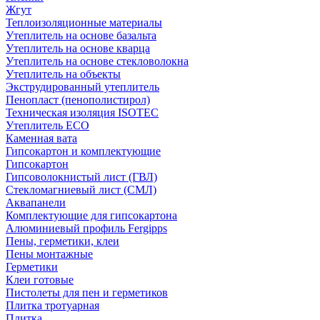
Жгут
Теплоизоляционные материалы
Утеплитель на основе базальта
Утеплитель на основе кварца
Утеплитель на основе стекловолокна
Утеплитель на объекты
Экструдированный утеплитель
Пенопласт (пенополистирол)
Техническая изоляция ISOTEC
Утеплитель ECO
Каменная вата
Гипсокартон и комплектующие
Гипсокартон
Гипсоволокнистый лист (ГВЛ)
Стекломагниевый лист (СМЛ)
Аквапанели
Комплектующие для гипсокартона
Алюминиевый профиль Fergipps
Пены, герметики, клеи
Пены монтажные
Герметики
Клеи готовые
Пистолеты для пен и герметиков
Плитка тротуарная
Плитка