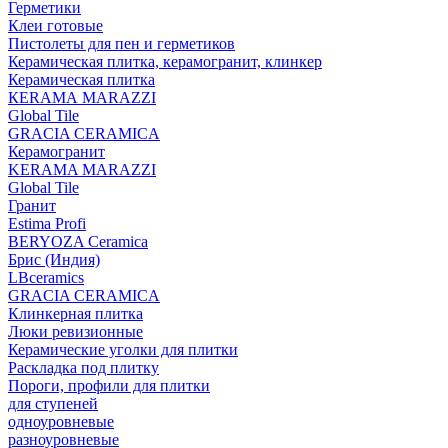
Герметики
Клеи готовые
Пистолеты для пен и герметиков
Керамическая плитка, керамогранит, клинкер
Керамическая плитка
КЕRАМА MARAZZI
Global Tile
GRACIA CERAMICA
Керамогранит
KERAMA MARAZZI
Global Tile
Гранит
Estima Profi
BERYOZA Ceramica
Брис (Индия)
LBceramics
GRACIA CERAMICA
Клинкерная плитка
Люки ревизионные
Керамические уголки для плитки
Раскладка под плитку
Пороги, профили для плитки
для ступеней
одноуровневые
разноуровневые