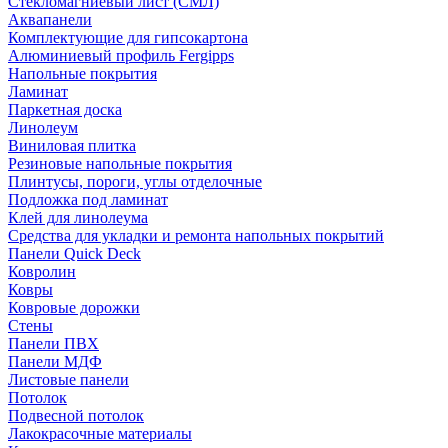
Стекломагниевый лист (СМЛ)
Аквапанели
Комплектующие для гипсокартона
Алюминиевый профиль Fergipps
Напольные покрытия
Ламинат
Паркетная доска
Линолеум
Виниловая плитка
Резиновые напольные покрытия
Плинтусы, пороги, углы отделочные
Подложка под ламинат
Клей для линолеума
Средства для укладки и ремонта напольных покрытий
Панели Quick Deck
Ковролин
Ковры
Ковровые дорожки
Стены
Панели ПВХ
Панели МДФ
Листовые панели
Потолок
Подвесной потолок
Лакокрасочные материалы