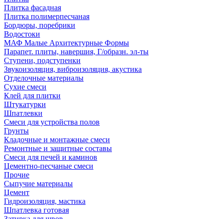
Плитка фасадная
Плитка полимерпесчаная
Бордюры, поребрики
Водостоки
МАФ Малые Архитектурные Формы
Парапет. плиты, навершия, Г/образн. эл-ты
Ступени, подступенки
Звукоизоляция, виброизоляция, акустика
Отделочные материалы
Сухие смеси
Клей для плитки
Штукатурки
Шпатлевки
Смеси для устройства полов
Грунты
Кладочные и монтажные смеси
Ремонтные и защитные составы
Смеси для печей и каминов
Цементно-песчаные смеси
Прочие
Сыпучие материалы
Цемент
Гидроизоляция, мастика
Шпатлевка готовая
Затирка для швов