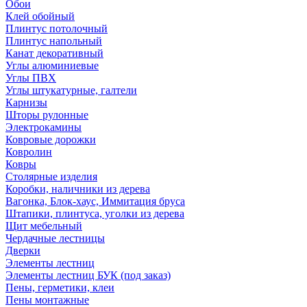
Обои
Клей обойный
Плинтус потолочный
Плинтус напольный
Канат декоративный
Углы алюминиевые
Углы ПВХ
Углы штукатурные, галтели
Карнизы
Шторы рулонные
Электрокамины
Ковровые дорожки
Ковролин
Ковры
Столярные изделия
Коробки, наличники из дерева
Вагонка, Блок-хаус, Иммитация бруса
Штапики, плинтуса, уголки из дерева
Щит мебельный
Чердачные лестницы
Дверки
Элементы лестниц
Элементы лестниц БУК (под заказ)
Пены, герметики, клеи
Пены монтажные