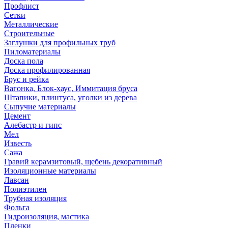
Профлист
Сетки
Металлические
Строительные
Заглушки для профильных труб
Пиломатериалы
Доска пола
Доска профилированная
Брус и рейка
Вагонка, Блок-хаус, Иммитация бруса
Штапики, плинтуса, уголки из дерева
Сыпучие материалы
Цемент
Алебастр и гипс
Мел
Известь
Сажа
Гравий керамзитовый, щебень декоративный
Изоляционные материалы
Лавсан
Полиэтилен
Трубная изоляция
Фольга
Гидроизоляция, мастика
Пленки