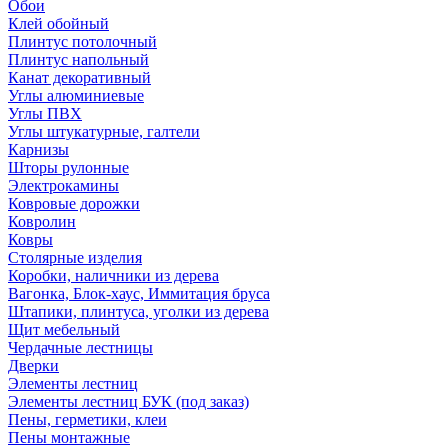
Обои
Клей обойный
Плинтус потолочный
Плинтус напольный
Канат декоративный
Углы алюминиевые
Углы ПВХ
Углы штукатурные, галтели
Карнизы
Шторы рулонные
Электрокамины
Ковровые дорожки
Ковролин
Ковры
Столярные изделия
Коробки, наличники из дерева
Вагонка, Блок-хаус, Иммитация бруса
Штапики, плинтуса, уголки из дерева
Щит мебельный
Чердачные лестницы
Дверки
Элементы лестниц
Элементы лестниц БУК (под заказ)
Пены, герметики, клеи
Пены монтажные