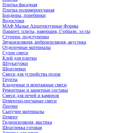
Плитка фасадная
Плитка полимерпесчаная
Бордюры, поребрики
Водостоки
МАФ Малые Архитектурные Формы
Парапет. плиты, навершия, Г/образн. эл-ты
Ступени, подступенки
Звукоизоляция, виброизоляция, акустика
Отделочные материалы
Сухие смеси
Клей для плитки
Штукатурки
Шпатлевки
Смеси для устройства полов
Грунты
Кладочные и монтажные смеси
Ремонтные и защитные составы
Смеси для печей и каминов
Цементно-песчаные смеси
Прочие
Сыпучие материалы
Цемент
Гидроизоляция, мастика
Шпатлевка готовая
Затирка для швов