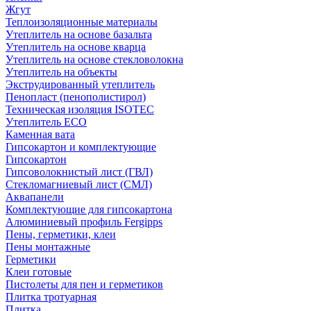
Жгут
Теплоизоляционные материалы
Утеплитель на основе базальта
Утеплитель на основе кварца
Утеплитель на основе стекловолокна
Утеплитель на объекты
Экструдированный утеплитель
Пенопласт (пенополистирол)
Техническая изоляция ISOTEC
Утеплитель ECO
Каменная вата
Гипсокартон и комплектующие
Гипсокартон
Гипсоволокнистый лист (ГВЛ)
Стекломагниевый лист (СМЛ)
Аквапанели
Комплектующие для гипсокартона
Алюминиевый профиль Fergipps
Пены, герметики, клеи
Пены монтажные
Герметики
Клеи готовые
Пистолеты для пен и герметиков
Плитка тротуарная
Плитка