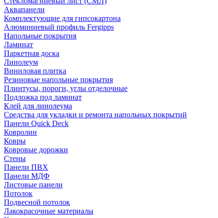
Стекломагниевый лист (СМЛ)
Аквапанели
Комплектующие для гипсокартона
Алюминиевый профиль Fergipps
Напольные покрытия
Ламинат
Паркетная доска
Линолеум
Виниловая плитка
Резиновые напольные покрытия
Плинтусы, пороги, углы отделочные
Подложка под ламинат
Клей для линолеума
Средства для укладки и ремонта напольных покрытий
Панели Quick Deck
Ковролин
Ковры
Ковровые дорожки
Стены
Панели ПВХ
Панели МДФ
Листовые панели
Потолок
Подвесной потолок
Лакокрасочные материалы