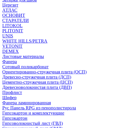
Церезит
АТЛАС
ОСНОВИТ
СТАРАТЕЛИ
LITOKOL
PLITONIT
UNIS
WHITE HILLS/PETRA
VETONIT
DEMEX
Листовые материалы
Фанера
Сотовый поликарбонат
Ориентированно-стружечная плита (ОСП)
Древесно-стружечная плита (ДСП)
Цементно-стружечная плита (ЦСП)
Древесноволокнистая плита (ДВП)
Профлист
Шифер
Фанера ламинированная
Рус Панель RPG из пенополистирола
Гипсокартон и комплектующие
Гипсокартон
Гипсоволокнистый лист (ГВЛ)