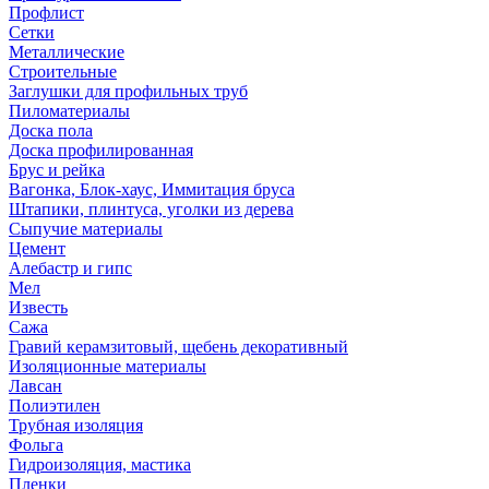
Профлист
Сетки
Металлические
Строительные
Заглушки для профильных труб
Пиломатериалы
Доска пола
Доска профилированная
Брус и рейка
Вагонка, Блок-хаус, Иммитация бруса
Штапики, плинтуса, уголки из дерева
Сыпучие материалы
Цемент
Алебастр и гипс
Мел
Известь
Сажа
Гравий керамзитовый, щебень декоративный
Изоляционные материалы
Лавсан
Полиэтилен
Трубная изоляция
Фольга
Гидроизоляция, мастика
Пленки