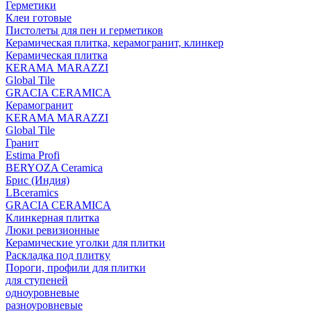
Герметики
Клеи готовые
Пистолеты для пен и герметиков
Керамическая плитка, керамогранит, клинкер
Керамическая плитка
КЕRАМА MARAZZI
Global Tile
GRACIA CERAMICA
Керамогранит
KERAMA MARAZZI
Global Tile
Гранит
Estima Profi
BERYOZA Ceramica
Брис (Индия)
LBceramics
GRACIA CERAMICA
Клинкерная плитка
Люки ревизионные
Керамические уголки для плитки
Раскладка под плитку
Пороги, профили для плитки
для ступеней
одноуровневые
разноуровневые