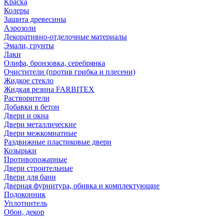
Краска
Колеры
Защита древесины
Аэрозоли
Декоративно-отделочные материалы
Эмали, грунты
Лаки
Олифа, бронзовка, серебрянка
Очистители (против грибка и плесени)
Жидкое стекло
Жидкая резина FARBITEX
Растворители
Добавки в бетон
Двери и окна
Двери металлические
Двери межкомнатные
Раздвижные пластиковые двери
Козырьки
Противопожарные
Двери строительные
Двери для бани
Дверная фурнитура, обивка и комплектующие
Подоконник
Уплотнитель
Обои, декор