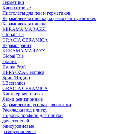
Герметики
Клеи готовые
Пистолеты для пен и герметиков
Керамическая плитка, керамогранит, клинкер
Керамическая плитка
КЕRАМА MARAZZI
Global Tile
GRACIA CERAMICA
Керамогранит
KERAMA MARAZZI
Global Tile
Гранит
Estima Profi
BERYOZA Ceramica
Брис (Индия)
LBceramics
GRACIA CERAMICA
Клинкерная плитка
Люки ревизионные
Керамические уголки для плитки
Раскладка под плитку
Пороги, профили для плитки
для ступеней
одноуровневые
разноуровневые