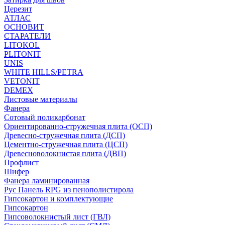
Церезит
АТЛАС
ОСНОВИТ
СТАРАТЕЛИ
LITOKOL
PLITONIT
UNIS
WHITE HILLS/PETRA
VETONIT
DEMEX
Листовые материалы
Фанера
Сотовый поликарбонат
Ориентированно-стружечная плита (ОСП)
Древесно-стружечная плита (ДСП)
Цементно-стружечная плита (ЦСП)
Древесноволокнистая плита (ДВП)
Профлист
Шифер
Фанера ламинированная
Рус Панель RPG из пенополистирола
Гипсокартон и комплектующие
Гипсокартон
Гипсоволокнистый лист (ГВЛ)