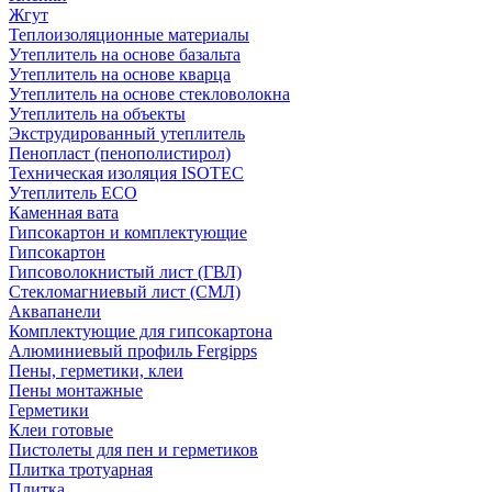
Жгут
Теплоизоляционные материалы
Утеплитель на основе базальта
Утеплитель на основе кварца
Утеплитель на основе стекловолокна
Утеплитель на объекты
Экструдированный утеплитель
Пенопласт (пенополистирол)
Техническая изоляция ISOTEC
Утеплитель ECO
Каменная вата
Гипсокартон и комплектующие
Гипсокартон
Гипсоволокнистый лист (ГВЛ)
Стекломагниевый лист (СМЛ)
Аквапанели
Комплектующие для гипсокартона
Алюминиевый профиль Fergipps
Пены, герметики, клеи
Пены монтажные
Герметики
Клеи готовые
Пистолеты для пен и герметиков
Плитка тротуарная
Плитка