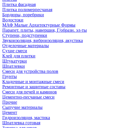
Плитка фасадная
Плитка полимерпесчаная
Бордюры, поребрики
Водостоки
МАФ Малые Архитектурные Формы
Парапет. плиты, навершия, Г/образн. эл-ты
Ступени, подступенки
Звукоизоляция, виброизоляция, акустика
Отделочные материалы
Сухие смеси
Клей для плитки
Штукатурки
Шпатлевки
Смеси для устройства полов
Грунты
Кладочные и монтажные смеси
Ремонтные и защитные составы
Смеси для печей и каминов
Цементно-песчаные смеси
Прочие
Сыпучие материалы
Цемент
Гидроизоляция, мастика
Шпатлевка готовая
Затирка для швов