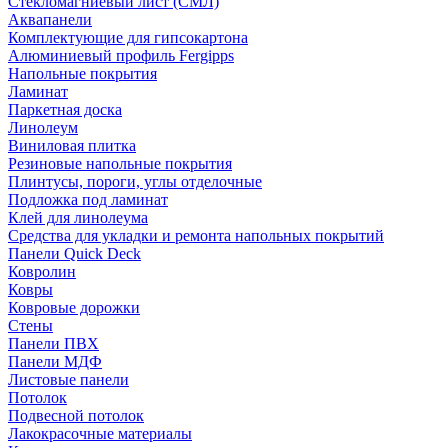
Стекломагниевый лист (СМЛ)
Аквапанели
Комплектующие для гипсокартона
Алюминиевый профиль Fergipps
Напольные покрытия
Ламинат
Паркетная доска
Линолеум
Виниловая плитка
Резиновые напольные покрытия
Плинтусы, пороги, углы отделочные
Подложка под ламинат
Клей для линолеума
Средства для укладки и ремонта напольных покрытий
Панели Quick Deck
Ковролин
Ковры
Ковровые дорожки
Стены
Панели ПВХ
Панели МДФ
Листовые панели
Потолок
Подвесной потолок
Лакокрасочные материалы