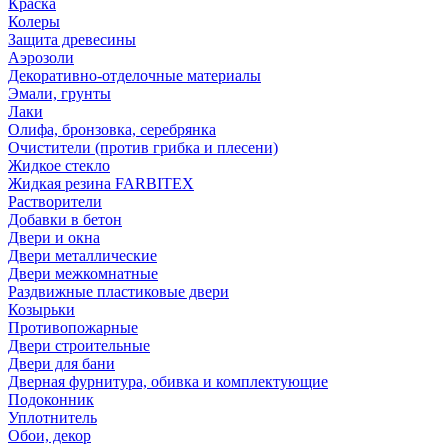
Краска
Колеры
Защита древесины
Аэрозоли
Декоративно-отделочные материалы
Эмали, грунты
Лаки
Олифа, бронзовка, серебрянка
Очистители (против грибка и плесени)
Жидкое стекло
Жидкая резина FARBITEX
Растворители
Добавки в бетон
Двери и окна
Двери металлические
Двери межкомнатные
Раздвижные пластиковые двери
Козырьки
Противопожарные
Двери строительные
Двери для бани
Дверная фурнитура, обивка и комплектующие
Подоконник
Уплотнитель
Обои, декор