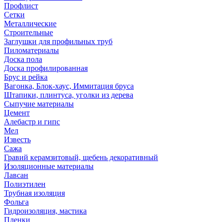
Профлист
Сетки
Металлические
Строительные
Заглушки для профильных труб
Пиломатериалы
Доска пола
Доска профилированная
Брус и рейка
Вагонка, Блок-хаус, Иммитация бруса
Штапики, плинтуса, уголки из дерева
Сыпучие материалы
Цемент
Алебастр и гипс
Мел
Известь
Сажа
Гравий керамзитовый, щебень декоративный
Изоляционные материалы
Лавсан
Полиэтилен
Трубная изоляция
Фольга
Гидроизоляция, мастика
Пленки