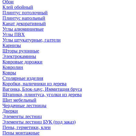
Обои
Клей обойный
Плинтус потолочный
Плинтус напольный
Канат декоративный
Углы алюминиевые
Углы ПВХ
Углы штукатурные, галтели
Карнизы
Шторы рулонные
Электрокамины
Ковровые дорожки
Ковролин
Ковры
Столярные изделия
Коробки, наличники из дерева
Вагонка, Блок-хаус, Иммитация бруса
Штапики, плинтуса, уголки из дерева
Щит мебельный
Чердачные лестницы
Дверки
Элементы лестниц
Элементы лестниц БУК (под заказ)
Пены, герметики, клеи
Пены монтажные