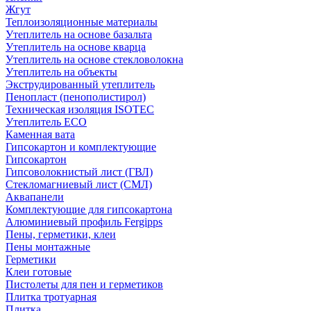
Жгут
Теплоизоляционные материалы
Утеплитель на основе базальта
Утеплитель на основе кварца
Утеплитель на основе стекловолокна
Утеплитель на объекты
Экструдированный утеплитель
Пенопласт (пенополистирол)
Техническая изоляция ISOTEC
Утеплитель ECO
Каменная вата
Гипсокартон и комплектующие
Гипсокартон
Гипсоволокнистый лист (ГВЛ)
Стекломагниевый лист (СМЛ)
Аквапанели
Комплектующие для гипсокартона
Алюминиевый профиль Fergipps
Пены, герметики, клеи
Пены монтажные
Герметики
Клеи готовые
Пистолеты для пен и герметиков
Плитка тротуарная
Плитка