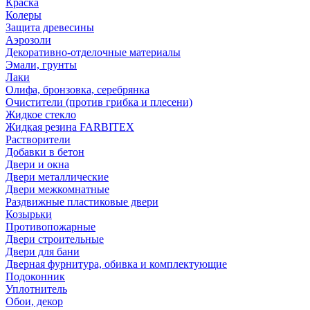
Краска
Колеры
Защита древесины
Аэрозоли
Декоративно-отделочные материалы
Эмали, грунты
Лаки
Олифа, бронзовка, серебрянка
Очистители (против грибка и плесени)
Жидкое стекло
Жидкая резина FARBITEX
Растворители
Добавки в бетон
Двери и окна
Двери металлические
Двери межкомнатные
Раздвижные пластиковые двери
Козырьки
Противопожарные
Двери строительные
Двери для бани
Дверная фурнитура, обивка и комплектующие
Подоконник
Уплотнитель
Обои, декор