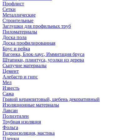
Профлист
Сетки
Металлические
Строительные
Заглушки для профильных труб
Пиломатериалы
Доска пола
Доска профилированная
Брус и рейка
Вагонка, Блок-хаус, Иммитация бруса
Штапики, плинтуса, уголки из дерева
Сыпучие материалы
Цемент
Алебастр и гипс
Мел
Известь
Сажа
Гравий керамзитовый, щебень декоративный
Изоляционные материалы
Лавсан
Полиэтилен
Трубная изоляция
Фольга
Гидроизоляция, мастика
Пленки