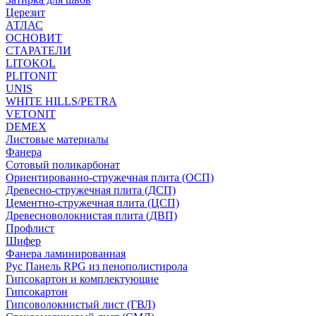
Церезит
АТЛАС
ОСНОВИТ
СТАРАТЕЛИ
LITOKOL
PLITONIT
UNIS
WHITE HILLS/PETRA
VETONIT
DEMEX
Листовые материалы
Фанера
Сотовый поликарбонат
Ориентированно-стружечная плита (ОСП)
Древесно-стружечная плита (ДСП)
Цементно-стружечная плита (ЦСП)
Древесноволокнистая плита (ДВП)
Профлист
Шифер
Фанера ламинированная
Рус Панель RPG из пенополистирола
Гипсокартон и комплектующие
Гипсокартон
Гипсоволокнистый лист (ГВЛ)