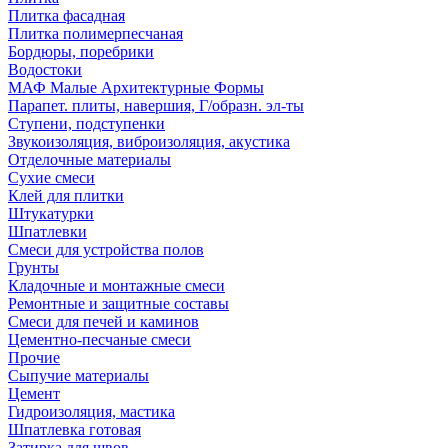
Плитка фасадная
Плитка полимерпесчаная
Бордюры, поребрики
Водостоки
МАФ Малые Архитектурные Формы
Парапет. плиты, навершия, Г/образн. эл-ты
Ступени, подступенки
Звукоизоляция, виброизоляция, акустика
Отделочные материалы
Сухие смеси
Клей для плитки
Штукатурки
Шпатлевки
Смеси для устройства полов
Грунты
Кладочные и монтажные смеси
Ремонтные и защитные составы
Смеси для печей и каминов
Цементно-песчаные смеси
Прочие
Сыпучие материалы
Цемент
Гидроизоляция, мастика
Шпатлевка готовая
Затирка для швов