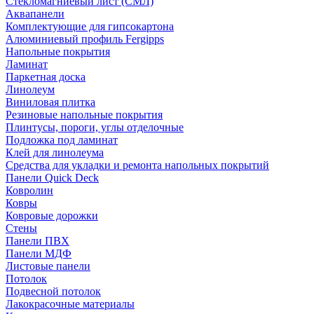
Стекломагниевый лист (СМЛ)
Аквапанели
Комплектующие для гипсокартона
Алюминиевый профиль Fergipps
Напольные покрытия
Ламинат
Паркетная доска
Линолеум
Виниловая плитка
Резиновые напольные покрытия
Плинтусы, пороги, углы отделочные
Подложка под ламинат
Клей для линолеума
Средства для укладки и ремонта напольных покрытий
Панели Quick Deck
Ковролин
Ковры
Ковровые дорожки
Стены
Панели ПВХ
Панели МДФ
Листовые панели
Потолок
Подвесной потолок
Лакокрасочные материалы