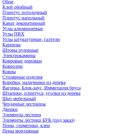
Обои
Клей обойный
Плинтус потолочный
Плинтус напольный
Канат декоративный
Углы алюминиевые
Углы ПВХ
Углы штукатурные, галтели
Карнизы
Шторы рулонные
Электрокамины
Ковровые дорожки
Ковролин
Ковры
Столярные изделия
Коробки, наличники из дерева
Вагонка, Блок-хаус, Иммитация бруса
Штапики, плинтуса, уголки из дерева
Щит мебельный
Чердачные лестницы
Дверки
Элементы лестниц
Элементы лестниц БУК (под заказ)
Пены, герметики, клеи
Пены монтажные