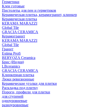
Герметики
Клеи готовые
Пистолеты для пен и герметиков
Керамическая плитка, керамогранит, клинкер
Керамическая плитка
КЕRАМА MARAZZI
Global Tile
GRACIA CERAMICA
Керамогранит
KERAMA MARAZZI
Global Tile
Гранит
Estima Profi
BERYOZA Ceramica
Брис (Индия)
LBceramics
GRACIA CERAMICA
Клинкерная плитка
Люки ревизионные
Керамические уголки для плитки
Раскладка под плитку
Пороги, профили для плитки
для ступеней
одноуровневые
разноуровневые