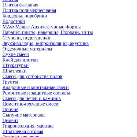
Плитка фасадная
Плитка полимерпесчаная
Бордюры, поребрики
Водостоки
МАФ Малые Архитектурные Формы
Парапет. плиты, навершия, Г/образн. эл-ты
Ступени, подступенки
Звукоизоляция, виброизоляция, акустика
Отделочные материалы
Сухие смеси
Клей для плитки
Штукатурки
Шпатлевки
Смеси для устройства полов
Грунты
Кладочные и монтажные смеси
Ремонтные и защитные составы
Смеси для печей и каминов
Цементно-песчаные смеси
Прочие
Сыпучие материалы
Цемент
Гидроизоляция, мастика
Шпатлевка готовая
Затирка для швов