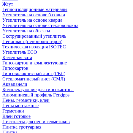
Жгут
Теплоизоляционные материалы
Утеплитель на основе базальта
Утеплитель на основе кварца
Утеплитель на основе стекловолокна
Утеплитель на объекты
Экструдированный утеплитель
Пенопласт (пенополистирол)
Техническая изоляция ISOTEC
Утеплитель ECO
Каменная вата
Гипсокартон и комплектующие
Гипсокартон
Гипсоволокнистый лист (ГВЛ)
Стекломагниевый лист (СМЛ)
Аквапанели
Комплектующие для гипсокартона
Алюминиевый профиль Fergipps
Пены, герметики, клеи
Пены монтажные
Герметики
Клеи готовые
Пистолеты для пен и герметиков
Плитка тротуарная
Плитка