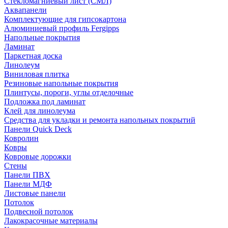
Стекломагниевый лист (СМЛ)
Аквапанели
Комплектующие для гипсокартона
Алюминиевый профиль Fergipps
Напольные покрытия
Ламинат
Паркетная доска
Линолеум
Виниловая плитка
Резиновые напольные покрытия
Плинтусы, пороги, углы отделочные
Подложка под ламинат
Клей для линолеума
Средства для укладки и ремонта напольных покрытий
Панели Quick Deck
Ковролин
Ковры
Ковровые дорожки
Стены
Панели ПВХ
Панели МДФ
Листовые панели
Потолок
Подвесной потолок
Лакокрасочные материалы