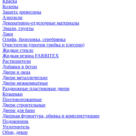
Краска
Колеры
Защита древесины
Аэрозоли
Декоративно-отделочные материалы
Эмали, грунты
Лаки
Олифа, бронзовка, серебрянка
Очистители (против грибка и плесени)
Жидкое стекло
Жидкая резина FARBITEX
Растворители
Добавки в бетон
Двери и окна
Двери металлические
Двери межкомнатные
Раздвижные пластиковые двери
Козырьки
Противопожарные
Двери строительные
Двери для бани
Дверная фурнитура, обивка и комплектующие
Подоконник
Уплотнитель
Обои, декор