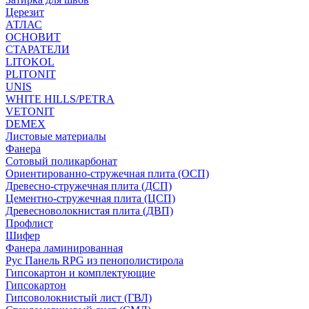
Церезит
АТЛАС
ОСНОВИТ
СТАРАТЕЛИ
LITOKOL
PLITONIT
UNIS
WHITE HILLS/PETRA
VETONIT
DEMEX
Листовые материалы
Фанера
Сотовый поликарбонат
Ориентированно-стружечная плита (ОСП)
Древесно-стружечная плита (ДСП)
Цементно-стружечная плита (ЦСП)
Древесноволокнистая плита (ДВП)
Профлист
Шифер
Фанера ламинированная
Рус Панель RPG из пенополистирола
Гипсокартон и комплектующие
Гипсокартон
Гипсоволокнистый лист (ГВЛ)