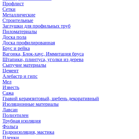
Профлист
Сетки
Металлические
Строительные
Заглушки для профильных труб
Пиломатериалы
Доска пола
Доска профилированная
Брус и рейка
Вагонка, Блок-хаус, Иммитация бруса
Штапики, плинтуса, уголки из дерева
Сыпучие материалы
Цемент
Алебастр и гипс
Мел
Известь
Сажа
Гравий керамзитовый, щебень декоративный
Изоляционные материалы
Лавсан
Полиэтилен
Трубная изоляция
Фольга
Гидроизоляция, мастика
Пленки