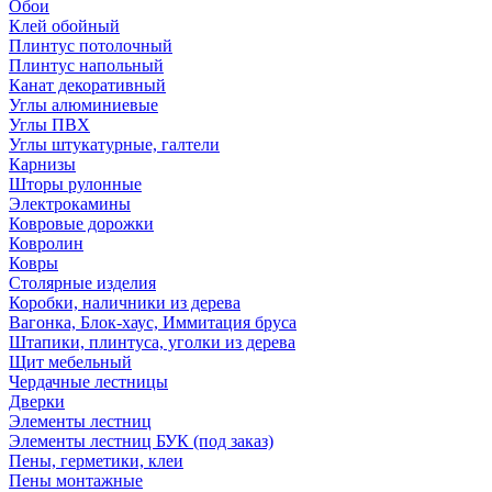
Обои
Клей обойный
Плинтус потолочный
Плинтус напольный
Канат декоративный
Углы алюминиевые
Углы ПВХ
Углы штукатурные, галтели
Карнизы
Шторы рулонные
Электрокамины
Ковровые дорожки
Ковролин
Ковры
Столярные изделия
Коробки, наличники из дерева
Вагонка, Блок-хаус, Иммитация бруса
Штапики, плинтуса, уголки из дерева
Щит мебельный
Чердачные лестницы
Дверки
Элементы лестниц
Элементы лестниц БУК (под заказ)
Пены, герметики, клеи
Пены монтажные