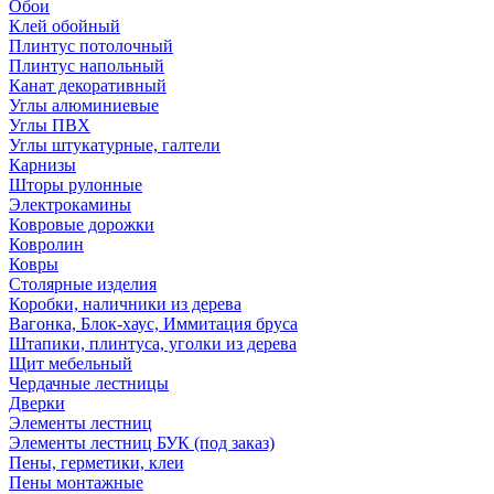
Обои
Клей обойный
Плинтус потолочный
Плинтус напольный
Канат декоративный
Углы алюминиевые
Углы ПВХ
Углы штукатурные, галтели
Карнизы
Шторы рулонные
Электрокамины
Ковровые дорожки
Ковролин
Ковры
Столярные изделия
Коробки, наличники из дерева
Вагонка, Блок-хаус, Иммитация бруса
Штапики, плинтуса, уголки из дерева
Щит мебельный
Чердачные лестницы
Дверки
Элементы лестниц
Элементы лестниц БУК (под заказ)
Пены, герметики, клеи
Пены монтажные