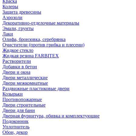
Краска
Колеры
Защита древесины
Аэрозоли
Декоративно-отделочные материалы
Эмали, грунты
Лаки
Олифа, бронзовка, серебрянка
Очистители (против грибка и плесени)
Жидкое стекло
Жидкая резина FARBITEX
Растворители
Добавки в бетон
Двери и окна
Двери металлические
Двери межкомнатные
Раздвижные пластиковые двери
Козырьки
Противопожарные
Двери строительные
Двери для бани
Дверная фурнитура, обивка и комплектующие
Подоконник
Уплотнитель
Обои, декор