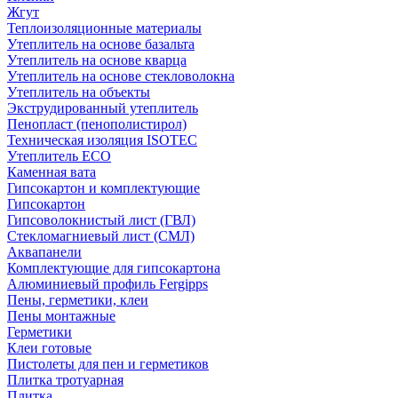
Жгут
Теплоизоляционные материалы
Утеплитель на основе базальта
Утеплитель на основе кварца
Утеплитель на основе стекловолокна
Утеплитель на объекты
Экструдированный утеплитель
Пенопласт (пенополистирол)
Техническая изоляция ISOTEC
Утеплитель ECO
Каменная вата
Гипсокартон и комплектующие
Гипсокартон
Гипсоволокнистый лист (ГВЛ)
Стекломагниевый лист (СМЛ)
Аквапанели
Комплектующие для гипсокартона
Алюминиевый профиль Fergipps
Пены, герметики, клеи
Пены монтажные
Герметики
Клеи готовые
Пистолеты для пен и герметиков
Плитка тротуарная
Плитка