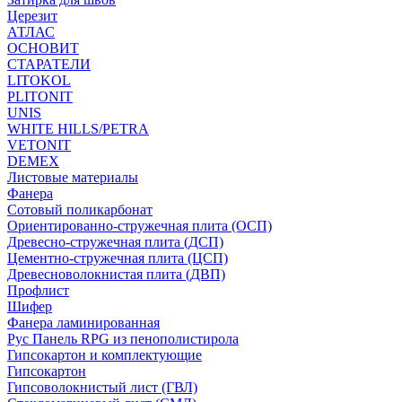
Церезит
АТЛАС
ОСНОВИТ
СТАРАТЕЛИ
LITOKOL
PLITONIT
UNIS
WHITE HILLS/PETRA
VETONIT
DEMEX
Листовые материалы
Фанера
Сотовый поликарбонат
Ориентированно-стружечная плита (ОСП)
Древесно-стружечная плита (ДСП)
Цементно-стружечная плита (ЦСП)
Древесноволокнистая плита (ДВП)
Профлист
Шифер
Фанера ламинированная
Рус Панель RPG из пенополистирола
Гипсокартон и комплектующие
Гипсокартон
Гипсоволокнистый лист (ГВЛ)