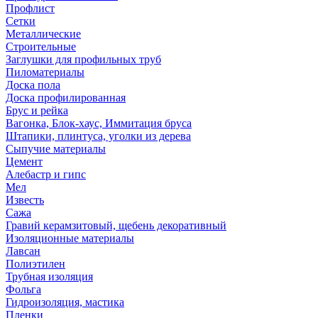
Профлист
Сетки
Металлические
Строительные
Заглушки для профильных труб
Пиломатериалы
Доска пола
Доска профилированная
Брус и рейка
Вагонка, Блок-хаус, Иммитация бруса
Штапики, плинтуса, уголки из дерева
Сыпучие материалы
Цемент
Алебастр и гипс
Мел
Известь
Сажа
Гравий керамзитовый, щебень декоративный
Изоляционные материалы
Лавсан
Полиэтилен
Трубная изоляция
Фольга
Гидроизоляция, мастика
Пленки