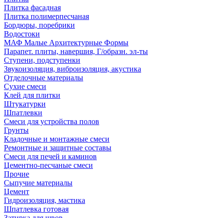
Плитка фасадная
Плитка полимерпесчаная
Бордюры, поребрики
Водостоки
МАФ Малые Архитектурные Формы
Парапет. плиты, навершия, Г/образн. эл-ты
Ступени, подступенки
Звукоизоляция, виброизоляция, акустика
Отделочные материалы
Сухие смеси
Клей для плитки
Штукатурки
Шпатлевки
Смеси для устройства полов
Грунты
Кладочные и монтажные смеси
Ремонтные и защитные составы
Смеси для печей и каминов
Цементно-песчаные смеси
Прочие
Сыпучие материалы
Цемент
Гидроизоляция, мастика
Шпатлевка готовая
Затирка для швов