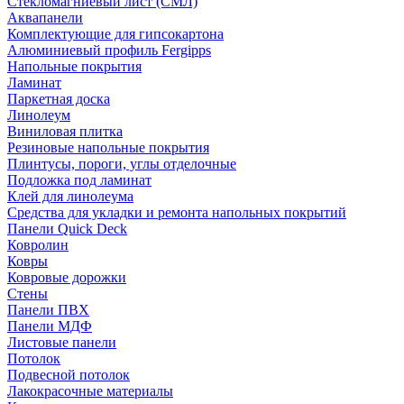
Стекломагниевый лист (СМЛ)
Аквапанели
Комплектующие для гипсокартона
Алюминиевый профиль Fergipps
Напольные покрытия
Ламинат
Паркетная доска
Линолеум
Виниловая плитка
Резиновые напольные покрытия
Плинтусы, пороги, углы отделочные
Подложка под ламинат
Клей для линолеума
Средства для укладки и ремонта напольных покрытий
Панели Quick Deck
Ковролин
Ковры
Ковровые дорожки
Стены
Панели ПВХ
Панели МДФ
Листовые панели
Потолок
Подвесной потолок
Лакокрасочные материалы