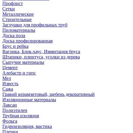
Профлист
Сетки
Металлические
Строительные
Заглушки для профильных труб
Пиломатериалы
Доска пола
Доска профилированная
Брус и рейка
Вагонка, Блок-хаус, Иммитация бруса
Штапики, плинтуса, уголки из дерева
Сыпучие материалы
Цемент
Алебастр и гипс
Мел
Известь
Сажа
Гравий керамзитовый, щебень декоративный
Изоляционные материалы
Лавсан
Полиэтилен
Трубная изоляция
Фольга
Гидроизоляция, мастика
Пленки