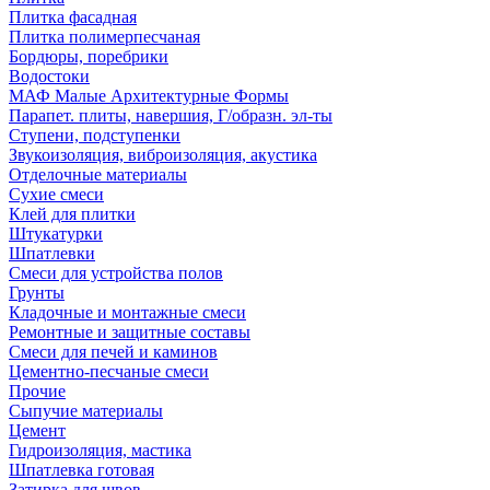
Плитка фасадная
Плитка полимерпесчаная
Бордюры, поребрики
Водостоки
МАФ Малые Архитектурные Формы
Парапет. плиты, навершия, Г/образн. эл-ты
Ступени, подступенки
Звукоизоляция, виброизоляция, акустика
Отделочные материалы
Сухие смеси
Клей для плитки
Штукатурки
Шпатлевки
Смеси для устройства полов
Грунты
Кладочные и монтажные смеси
Ремонтные и защитные составы
Смеси для печей и каминов
Цементно-песчаные смеси
Прочие
Сыпучие материалы
Цемент
Гидроизоляция, мастика
Шпатлевка готовая
Затирка для швов