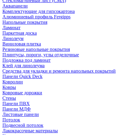
Стекломагниевый лист (СМЛ)
Аквапанели
Комплектующие для гипсокартона
Алюминиевый профиль Fergipps
Напольные покрытия
Ламинат
Паркетная доска
Линолеум
Виниловая плитка
Резиновые напольные покрытия
Плинтусы, пороги, углы отделочные
Подложка под ламинат
Клей для линолеума
Средства для укладки и ремонта напольных покрытий
Панели Quick Deck
Ковролин
Ковры
Ковровые дорожки
Стены
Панели ПВХ
Панели МДФ
Листовые панели
Потолок
Подвесной потолок
Лакокрасочные материалы