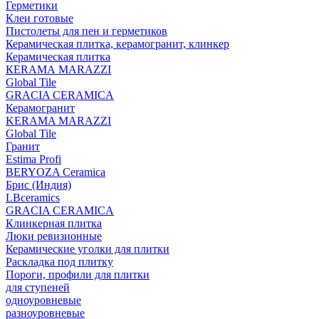
Герметики
Клеи готовые
Пистолеты для пен и герметиков
Керамическая плитка, керамогранит, клинкер
Керамическая плитка
КЕRАМА MARAZZI
Global Tile
GRACIA CERAMICA
Керамогранит
KERAMA MARAZZI
Global Tile
Гранит
Estima Profi
BERYOZA Ceramica
Брис (Индия)
LBceramics
GRACIA CERAMICA
Клинкерная плитка
Люки ревизионные
Керамические уголки для плитки
Раскладка под плитку
Пороги, профили для плитки
для ступеней
одноуровневые
разноуровневые