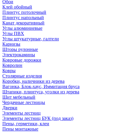
Обои
Клей обойный
Плинтус потолочный
Плинтус напольный
Канат декоративный
Углы алюминиевые
Углы ПВХ
Углы штукатурные, галтели
Карнизы
Шторы рулонные
Электрокамины
Ковровые дорожки
Ковролин
Ковры
Столярные изделия
Коробки, наличники из дерева
Вагонка, Блок-хаус, Иммитация бруса
Штапики, плинтуса, уголки из дерева
Щит мебельный
Чердачные лестницы
Дверки
Элементы лестниц
Элементы лестниц БУК (под заказ)
Пены, герметики, клеи
Пены монтажные