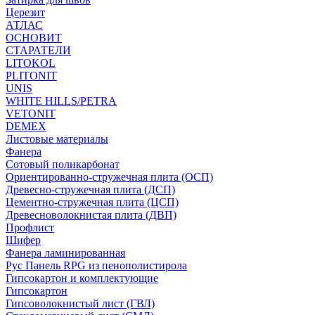
Церезит
АТЛАС
ОСНОВИТ
СТАРАТЕЛИ
LITOKOL
PLITONIT
UNIS
WHITE HILLS/PETRA
VETONIT
DEMEX
Листовые материалы
Фанера
Сотовый поликарбонат
Ориентированно-стружечная плита (ОСП)
Древесно-стружечная плита (ДСП)
Цементно-стружечная плита (ЦСП)
Древесноволокнистая плита (ДВП)
Профлист
Шифер
Фанера ламинированная
Рус Панель RPG из пенополистирола
Гипсокартон и комплектующие
Гипсокартон
Гипсоволокнистый лист (ГВЛ)