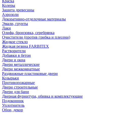
Краска
Колеры
Защита древесины
Аэрозоли
Декоративно-отделочные материалы
Эмали, грунты
Лаки
Олифа, бронзовка, серебрянка
Очистители (против грибка и плесени)
Жидкое стекло
Жидкая резина FARBITEX
Растворители
Добавки в бетон
Двери и окна
Двери металлические
Двери межкомнатные
Раздвижные пластиковые двери
Козырьки
Противопожарные
Двери строительные
Двери для бани
Дверная фурнитура, обивка и комплектующие
Подоконник
Уплотнитель
Обои, декор