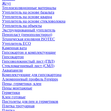
Жгут
Теплоизоляционные материалы
Утеплитель на основе базальта
Утеплитель на основе кварца
Утеплитель на основе стекловолокна
Утеплитель на объекты
Экструдированный утеплитель
Пенопласт (пенополистирол)
Техническая изоляция ISOTEC
Утеплитель ECO
Каменная вата
Гипсокартон и комплектующие
Гипсокартон
Гипсоволокнистый лист (ГВЛ)
Стекломагниевый лист (СМЛ)
Аквапанели
Комплектующие для гипсокартона
Алюминиевый профиль Fergipps
Пены, герметики, клеи
Пены монтажные
Герметики
Клеи готовые
Пистолеты для пен и герметиков
Плитка тротуарная
Плитка