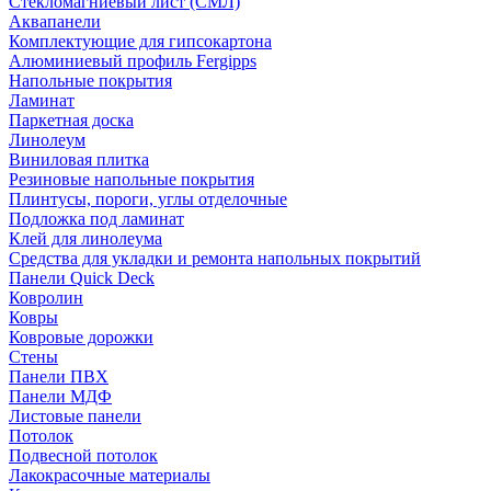
Стекломагниевый лист (СМЛ)
Аквапанели
Комплектующие для гипсокартона
Алюминиевый профиль Fergipps
Напольные покрытия
Ламинат
Паркетная доска
Линолеум
Виниловая плитка
Резиновые напольные покрытия
Плинтусы, пороги, углы отделочные
Подложка под ламинат
Клей для линолеума
Средства для укладки и ремонта напольных покрытий
Панели Quick Deck
Ковролин
Ковры
Ковровые дорожки
Стены
Панели ПВХ
Панели МДФ
Листовые панели
Потолок
Подвесной потолок
Лакокрасочные материалы