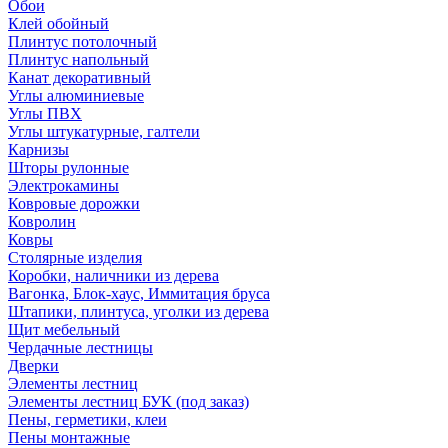
Обои
Клей обойный
Плинтус потолочный
Плинтус напольный
Канат декоративный
Углы алюминиевые
Углы ПВХ
Углы штукатурные, галтели
Карнизы
Шторы рулонные
Электрокамины
Ковровые дорожки
Ковролин
Ковры
Столярные изделия
Коробки, наличники из дерева
Вагонка, Блок-хаус, Иммитация бруса
Штапики, плинтуса, уголки из дерева
Щит мебельный
Чердачные лестницы
Дверки
Элементы лестниц
Элементы лестниц БУК (под заказ)
Пены, герметики, клеи
Пены монтажные