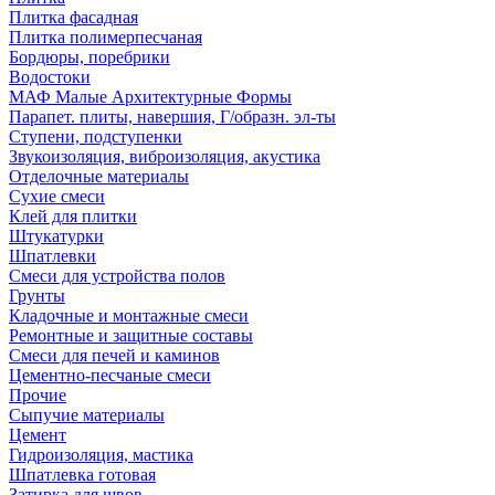
Плитка фасадная
Плитка полимерпесчаная
Бордюры, поребрики
Водостоки
МАФ Малые Архитектурные Формы
Парапет. плиты, навершия, Г/образн. эл-ты
Ступени, подступенки
Звукоизоляция, виброизоляция, акустика
Отделочные материалы
Сухие смеси
Клей для плитки
Штукатурки
Шпатлевки
Смеси для устройства полов
Грунты
Кладочные и монтажные смеси
Ремонтные и защитные составы
Смеси для печей и каминов
Цементно-песчаные смеси
Прочие
Сыпучие материалы
Цемент
Гидроизоляция, мастика
Шпатлевка готовая
Затирка для швов