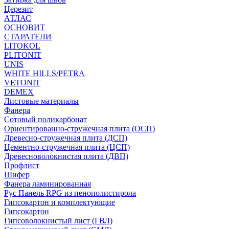
Церезит
АТЛАС
ОСНОВИТ
СТАРАТЕЛИ
LITOKOL
PLITONIT
UNIS
WHITE HILLS/PETRA
VETONIT
DEMEX
Листовые материалы
Фанера
Сотовый поликарбонат
Ориентированно-стружечная плита (ОСП)
Древесно-стружечная плита (ДСП)
Цементно-стружечная плита (ЦСП)
Древесноволокнистая плита (ДВП)
Профлист
Шифер
Фанера ламинированная
Рус Панель RPG из пенополистирола
Гипсокартон и комплектующие
Гипсокартон
Гипсоволокнистый лист (ГВЛ)