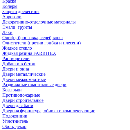
Краска
Колеры
Защита древесины
Аэрозоли
Декоративно-отделочные материалы
Эмали, грунты
Лаки
Олифа, бронзовка, серебрянка
Очистители (против грибка и плесени)
Жидкое стекло
Жидкая резина FARBITEX
Растворители
Добавки в бетон
Двери и окна
Двери металлические
Двери межкомнатные
Раздвижные пластиковые двери
Козырьки
Противопожарные
Двери строительные
Двери для бани
Дверная фурнитура, обивка и комплектующие
Подоконник
Уплотнитель
Обои, декор