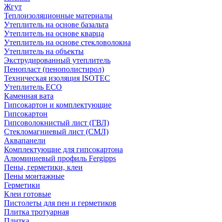
Жгут
Теплоизоляционные материалы
Утеплитель на основе базальта
Утеплитель на основе кварца
Утеплитель на основе стекловолокна
Утеплитель на объекты
Экструдированный утеплитель
Пенопласт (пенополистирол)
Техническая изоляция ISOTEC
Утеплитель ECO
Каменная вата
Гипсокартон и комплектующие
Гипсокартон
Гипсоволокнистый лист (ГВЛ)
Стекломагниевый лист (СМЛ)
Аквапанели
Комплектующие для гипсокартона
Алюминиевый профиль Fergipps
Пены, герметики, клеи
Пены монтажные
Герметики
Клеи готовые
Пистолеты для пен и герметиков
Плитка тротуарная
Плитка