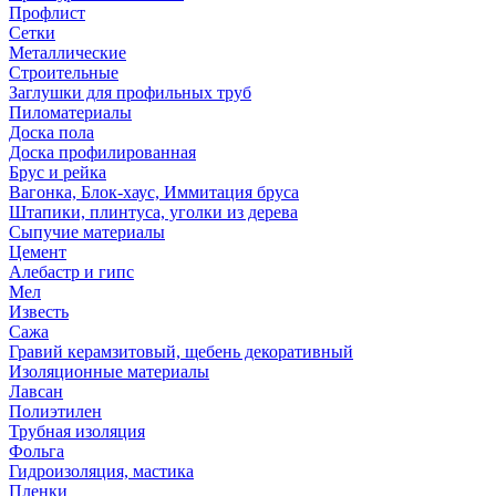
Профлист
Сетки
Металлические
Строительные
Заглушки для профильных труб
Пиломатериалы
Доска пола
Доска профилированная
Брус и рейка
Вагонка, Блок-хаус, Иммитация бруса
Штапики, плинтуса, уголки из дерева
Сыпучие материалы
Цемент
Алебастр и гипс
Мел
Известь
Сажа
Гравий керамзитовый, щебень декоративный
Изоляционные материалы
Лавсан
Полиэтилен
Трубная изоляция
Фольга
Гидроизоляция, мастика
Пленки