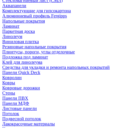
Стекломагниевый лист (СМЛ)
Аквапанели
Комплектующие для гипсокартона
Алюминиевый профиль Fergipps
Напольные покрытия
Ламинат
Паркетная доска
Линолеум
Виниловая плитка
Резиновые напольные покрытия
Плинтусы, пороги, углы отделочные
Подложка под ламинат
Клей для линолеума
Средства для укладки и ремонта напольных покрытий
Панели Quick Deck
Ковролин
Ковры
Ковровые дорожки
Стены
Панели ПВХ
Панели МДФ
Листовые панели
Потолок
Подвесной потолок
Лакокрасочные материалы