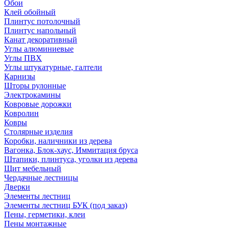
Обои
Клей обойный
Плинтус потолочный
Плинтус напольный
Канат декоративный
Углы алюминиевые
Углы ПВХ
Углы штукатурные, галтели
Карнизы
Шторы рулонные
Электрокамины
Ковровые дорожки
Ковролин
Ковры
Столярные изделия
Коробки, наличники из дерева
Вагонка, Блок-хаус, Иммитация бруса
Штапики, плинтуса, уголки из дерева
Щит мебельный
Чердачные лестницы
Дверки
Элементы лестниц
Элементы лестниц БУК (под заказ)
Пены, герметики, клеи
Пены монтажные