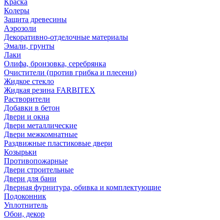
Краска
Колеры
Защита древесины
Аэрозоли
Декоративно-отделочные материалы
Эмали, грунты
Лаки
Олифа, бронзовка, серебрянка
Очистители (против грибка и плесени)
Жидкое стекло
Жидкая резина FARBITEX
Растворители
Добавки в бетон
Двери и окна
Двери металлические
Двери межкомнатные
Раздвижные пластиковые двери
Козырьки
Противопожарные
Двери строительные
Двери для бани
Дверная фурнитура, обивка и комплектующие
Подоконник
Уплотнитель
Обои, декор