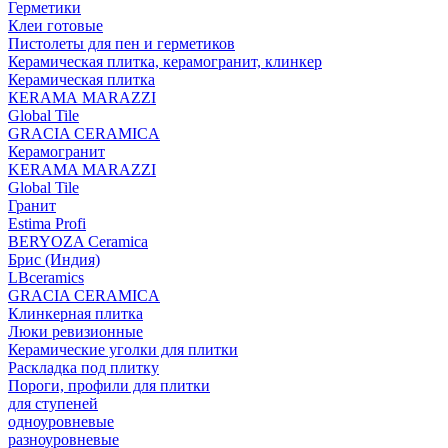
Герметики
Клеи готовые
Пистолеты для пен и герметиков
Керамическая плитка, керамогранит, клинкер
Керамическая плитка
КЕRАМА MARAZZI
Global Tile
GRACIA CERAMICA
Керамогранит
KERAMA MARAZZI
Global Tile
Гранит
Estima Profi
BERYOZA Ceramica
Брис (Индия)
LBceramics
GRACIA CERAMICA
Клинкерная плитка
Люки ревизионные
Керамические уголки для плитки
Раскладка под плитку
Пороги, профили для плитки
для ступеней
одноуровневые
разноуровневые