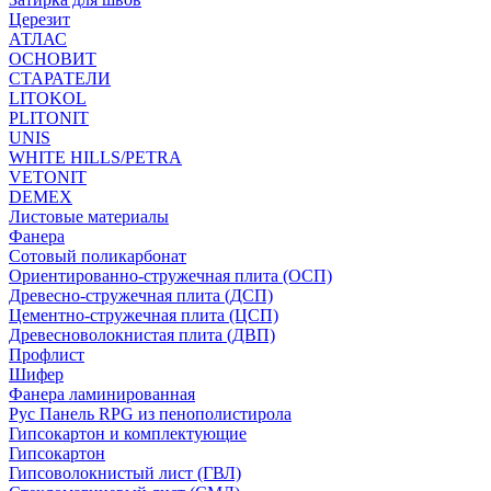
Церезит
АТЛАС
ОСНОВИТ
СТАРАТЕЛИ
LITOKOL
PLITONIT
UNIS
WHITE HILLS/PETRA
VETONIT
DEMEX
Листовые материалы
Фанера
Сотовый поликарбонат
Ориентированно-стружечная плита (ОСП)
Древесно-стружечная плита (ДСП)
Цементно-стружечная плита (ЦСП)
Древесноволокнистая плита (ДВП)
Профлист
Шифер
Фанера ламинированная
Рус Панель RPG из пенополистирола
Гипсокартон и комплектующие
Гипсокартон
Гипсоволокнистый лист (ГВЛ)