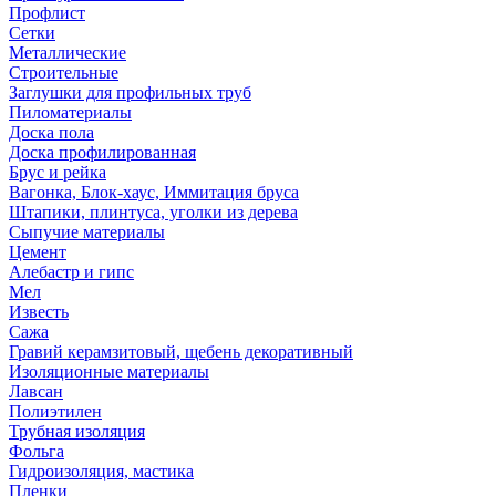
Профлист
Сетки
Металлические
Строительные
Заглушки для профильных труб
Пиломатериалы
Доска пола
Доска профилированная
Брус и рейка
Вагонка, Блок-хаус, Иммитация бруса
Штапики, плинтуса, уголки из дерева
Сыпучие материалы
Цемент
Алебастр и гипс
Мел
Известь
Сажа
Гравий керамзитовый, щебень декоративный
Изоляционные материалы
Лавсан
Полиэтилен
Трубная изоляция
Фольга
Гидроизоляция, мастика
Пленки