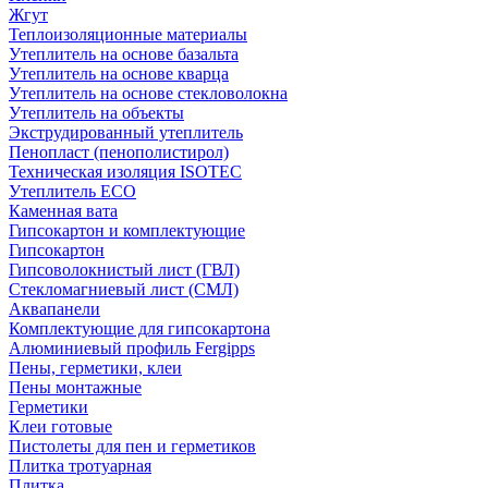
Жгут
Теплоизоляционные материалы
Утеплитель на основе базальта
Утеплитель на основе кварца
Утеплитель на основе стекловолокна
Утеплитель на объекты
Экструдированный утеплитель
Пенопласт (пенополистирол)
Техническая изоляция ISOTEC
Утеплитель ECO
Каменная вата
Гипсокартон и комплектующие
Гипсокартон
Гипсоволокнистый лист (ГВЛ)
Стекломагниевый лист (СМЛ)
Аквапанели
Комплектующие для гипсокартона
Алюминиевый профиль Fergipps
Пены, герметики, клеи
Пены монтажные
Герметики
Клеи готовые
Пистолеты для пен и герметиков
Плитка тротуарная
Плитка