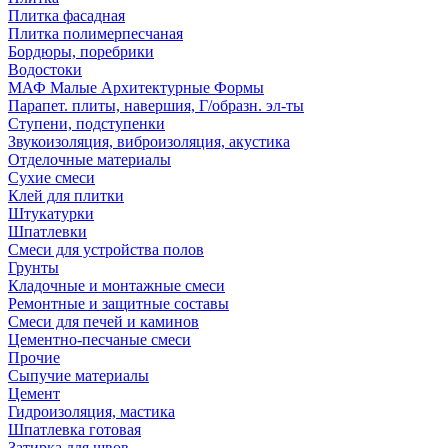
Плитка фасадная
Плитка полимерпесчаная
Бордюры, поребрики
Водостоки
МАФ Малые Архитектурные Формы
Парапет. плиты, навершия, Г/образн. эл-ты
Ступени, подступенки
Звукоизоляция, виброизоляция, акустика
Отделочные материалы
Сухие смеси
Клей для плитки
Штукатурки
Шпатлевки
Смеси для устройства полов
Грунты
Кладочные и монтажные смеси
Ремонтные и защитные составы
Смеси для печей и каминов
Цементно-песчаные смеси
Прочие
Сыпучие материалы
Цемент
Гидроизоляция, мастика
Шпатлевка готовая
Затирка для швов