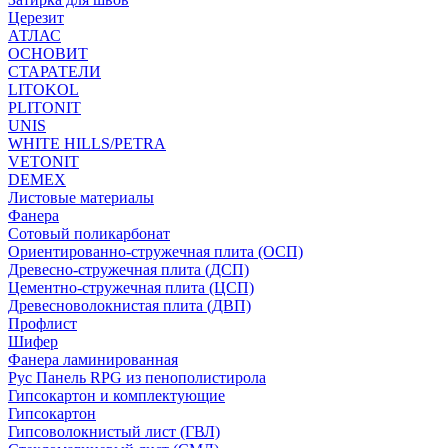
Церезит
АТЛАС
ОСНОВИТ
СТАРАТЕЛИ
LITOKOL
PLITONIT
UNIS
WHITE HILLS/PETRA
VETONIT
DEMEX
Листовые материалы
Фанера
Сотовый поликарбонат
Ориентированно-стружечная плита (ОСП)
Древесно-стружечная плита (ДСП)
Цементно-стружечная плита (ЦСП)
Древесноволокнистая плита (ДВП)
Профлист
Шифер
Фанера ламинированная
Рус Панель RPG из пенополистирола
Гипсокартон и комплектующие
Гипсокартон
Гипсоволокнистый лист (ГВЛ)