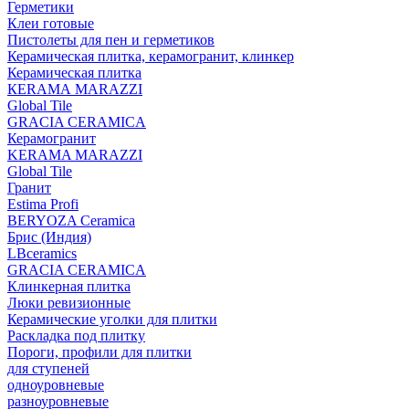
Герметики
Клеи готовые
Пистолеты для пен и герметиков
Керамическая плитка, керамогранит, клинкер
Керамическая плитка
КЕRАМА MARAZZI
Global Tile
GRACIA CERAMICA
Керамогранит
KERAMA MARAZZI
Global Tile
Гранит
Estima Profi
BERYOZA Ceramica
Брис (Индия)
LBceramics
GRACIA CERAMICA
Клинкерная плитка
Люки ревизионные
Керамические уголки для плитки
Раскладка под плитку
Пороги, профили для плитки
для ступеней
одноуровневые
разноуровневые