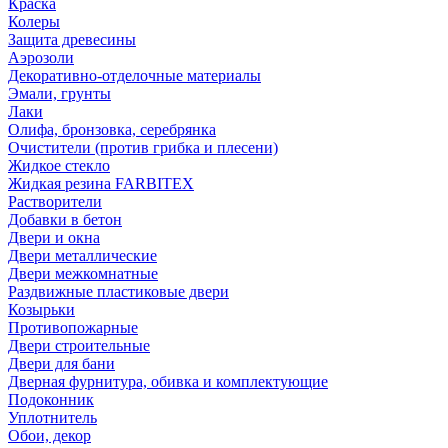
Краска
Колеры
Защита древесины
Аэрозоли
Декоративно-отделочные материалы
Эмали, грунты
Лаки
Олифа, бронзовка, серебрянка
Очистители (против грибка и плесени)
Жидкое стекло
Жидкая резина FARBITEX
Растворители
Добавки в бетон
Двери и окна
Двери металлические
Двери межкомнатные
Раздвижные пластиковые двери
Козырьки
Противопожарные
Двери строительные
Двери для бани
Дверная фурнитура, обивка и комплектующие
Подоконник
Уплотнитель
Обои, декор