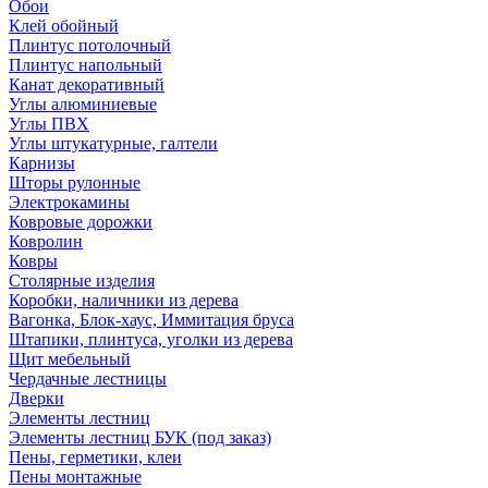
Обои
Клей обойный
Плинтус потолочный
Плинтус напольный
Канат декоративный
Углы алюминиевые
Углы ПВХ
Углы штукатурные, галтели
Карнизы
Шторы рулонные
Электрокамины
Ковровые дорожки
Ковролин
Ковры
Столярные изделия
Коробки, наличники из дерева
Вагонка, Блок-хаус, Иммитация бруса
Штапики, плинтуса, уголки из дерева
Щит мебельный
Чердачные лестницы
Дверки
Элементы лестниц
Элементы лестниц БУК (под заказ)
Пены, герметики, клеи
Пены монтажные