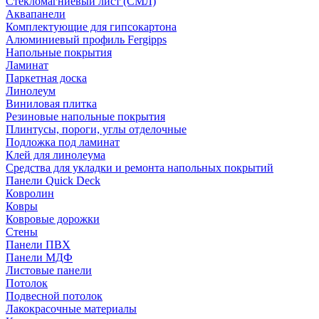
Стекломагниевый лист (СМЛ)
Аквапанели
Комплектующие для гипсокартона
Алюминиевый профиль Fergipps
Напольные покрытия
Ламинат
Паркетная доска
Линолеум
Виниловая плитка
Резиновые напольные покрытия
Плинтусы, пороги, углы отделочные
Подложка под ламинат
Клей для линолеума
Средства для укладки и ремонта напольных покрытий
Панели Quick Deck
Ковролин
Ковры
Ковровые дорожки
Стены
Панели ПВХ
Панели МДФ
Листовые панели
Потолок
Подвесной потолок
Лакокрасочные материалы