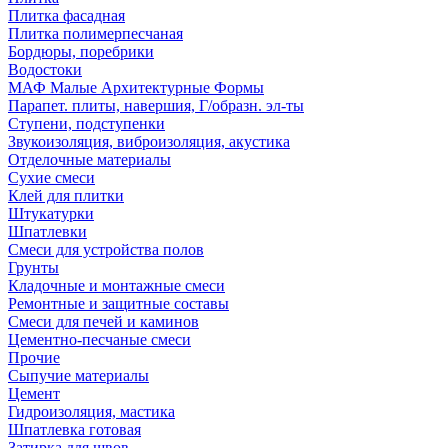
Плитка фасадная
Плитка полимерпесчаная
Бордюры, поребрики
Водостоки
МАФ Малые Архитектурные Формы
Парапет. плиты, навершия, Г/образн. эл-ты
Ступени, подступенки
Звукоизоляция, виброизоляция, акустика
Отделочные материалы
Сухие смеси
Клей для плитки
Штукатурки
Шпатлевки
Смеси для устройства полов
Грунты
Кладочные и монтажные смеси
Ремонтные и защитные составы
Смеси для печей и каминов
Цементно-песчаные смеси
Прочие
Сыпучие материалы
Цемент
Гидроизоляция, мастика
Шпатлевка готовая
Затирка для швов