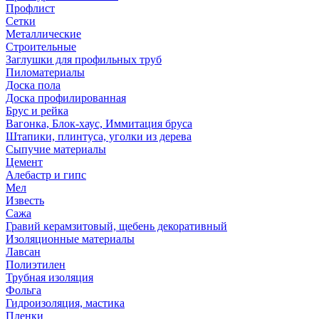
Профлист
Сетки
Металлические
Строительные
Заглушки для профильных труб
Пиломатериалы
Доска пола
Доска профилированная
Брус и рейка
Вагонка, Блок-хаус, Иммитация бруса
Штапики, плинтуса, уголки из дерева
Сыпучие материалы
Цемент
Алебастр и гипс
Мел
Известь
Сажа
Гравий керамзитовый, щебень декоративный
Изоляционные материалы
Лавсан
Полиэтилен
Трубная изоляция
Фольга
Гидроизоляция, мастика
Пленки