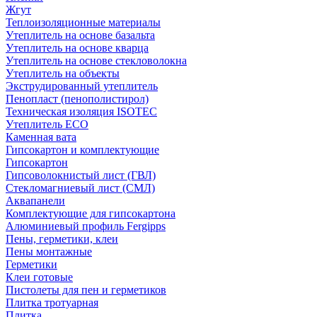
Жгут
Теплоизоляционные материалы
Утеплитель на основе базальта
Утеплитель на основе кварца
Утеплитель на основе стекловолокна
Утеплитель на объекты
Экструдированный утеплитель
Пенопласт (пенополистирол)
Техническая изоляция ISOTEC
Утеплитель ECO
Каменная вата
Гипсокартон и комплектующие
Гипсокартон
Гипсоволокнистый лист (ГВЛ)
Стекломагниевый лист (СМЛ)
Аквапанели
Комплектующие для гипсокартона
Алюминиевый профиль Fergipps
Пены, герметики, клеи
Пены монтажные
Герметики
Клеи готовые
Пистолеты для пен и герметиков
Плитка тротуарная
Плитка