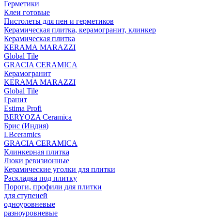
Герметики
Клеи готовые
Пистолеты для пен и герметиков
Керамическая плитка, керамогранит, клинкер
Керамическая плитка
КЕRАМА MARAZZI
Global Tile
GRACIA CERAMICA
Керамогранит
KERAMA MARAZZI
Global Tile
Гранит
Estima Profi
BERYOZA Ceramica
Брис (Индия)
LBceramics
GRACIA CERAMICA
Клинкерная плитка
Люки ревизионные
Керамические уголки для плитки
Раскладка под плитку
Пороги, профили для плитки
для ступеней
одноуровневые
разноуровневые