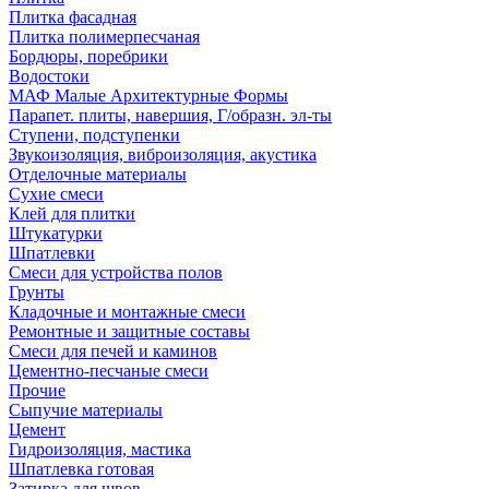
Плитка фасадная
Плитка полимерпесчаная
Бордюры, поребрики
Водостоки
МАФ Малые Архитектурные Формы
Парапет. плиты, навершия, Г/образн. эл-ты
Ступени, подступенки
Звукоизоляция, виброизоляция, акустика
Отделочные материалы
Сухие смеси
Клей для плитки
Штукатурки
Шпатлевки
Смеси для устройства полов
Грунты
Кладочные и монтажные смеси
Ремонтные и защитные составы
Смеси для печей и каминов
Цементно-песчаные смеси
Прочие
Сыпучие материалы
Цемент
Гидроизоляция, мастика
Шпатлевка готовая
Затирка для швов