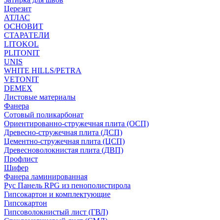
Церезит
АТЛАС
ОСНОВИТ
СТАРАТЕЛИ
LITOKOL
PLITONIT
UNIS
WHITE HILLS/PETRA
VETONIT
DEMEX
Листовые материалы
Фанера
Сотовый поликарбонат
Ориентированно-стружечная плита (ОСП)
Древесно-стружечная плита (ДСП)
Цементно-стружечная плита (ЦСП)
Древесноволокнистая плита (ДВП)
Профлист
Шифер
Фанера ламинированная
Рус Панель RPG из пенополистирола
Гипсокартон и комплектующие
Гипсокартон
Гипсоволокнистый лист (ГВЛ)