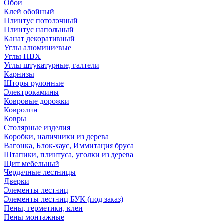
Обои
Клей обойный
Плинтус потолочный
Плинтус напольный
Канат декоративный
Углы алюминиевые
Углы ПВХ
Углы штукатурные, галтели
Карнизы
Шторы рулонные
Электрокамины
Ковровые дорожки
Ковролин
Ковры
Столярные изделия
Коробки, наличники из дерева
Вагонка, Блок-хаус, Иммитация бруса
Штапики, плинтуса, уголки из дерева
Щит мебельный
Чердачные лестницы
Дверки
Элементы лестниц
Элементы лестниц БУК (под заказ)
Пены, герметики, клеи
Пены монтажные