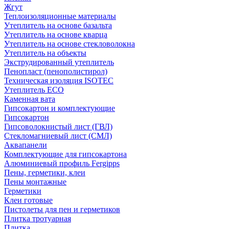
Жгут
Теплоизоляционные материалы
Утеплитель на основе базальта
Утеплитель на основе кварца
Утеплитель на основе стекловолокна
Утеплитель на объекты
Экструдированный утеплитель
Пенопласт (пенополистирол)
Техническая изоляция ISOTEC
Утеплитель ECO
Каменная вата
Гипсокартон и комплектующие
Гипсокартон
Гипсоволокнистый лист (ГВЛ)
Стекломагниевый лист (СМЛ)
Аквапанели
Комплектующие для гипсокартона
Алюминиевый профиль Fergipps
Пены, герметики, клеи
Пены монтажные
Герметики
Клеи готовые
Пистолеты для пен и герметиков
Плитка тротуарная
Плитка