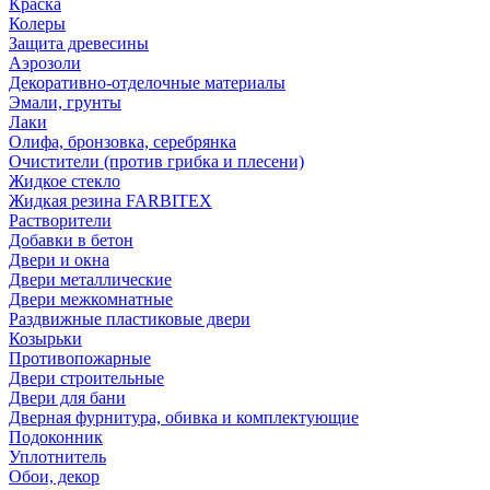
Краска
Колеры
Защита древесины
Аэрозоли
Декоративно-отделочные материалы
Эмали, грунты
Лаки
Олифа, бронзовка, серебрянка
Очистители (против грибка и плесени)
Жидкое стекло
Жидкая резина FARBITEX
Растворители
Добавки в бетон
Двери и окна
Двери металлические
Двери межкомнатные
Раздвижные пластиковые двери
Козырьки
Противопожарные
Двери строительные
Двери для бани
Дверная фурнитура, обивка и комплектующие
Подоконник
Уплотнитель
Обои, декор