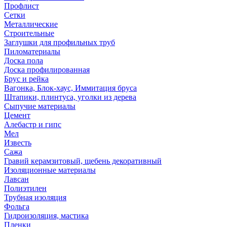
Профлист
Сетки
Металлические
Строительные
Заглушки для профильных труб
Пиломатериалы
Доска пола
Доска профилированная
Брус и рейка
Вагонка, Блок-хаус, Иммитация бруса
Штапики, плинтуса, уголки из дерева
Сыпучие материалы
Цемент
Алебастр и гипс
Мел
Известь
Сажа
Гравий керамзитовый, щебень декоративный
Изоляционные материалы
Лавсан
Полиэтилен
Трубная изоляция
Фольга
Гидроизоляция, мастика
Пленки