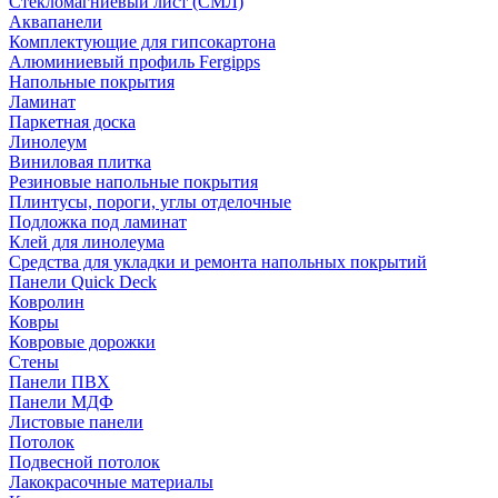
Стекломагниевый лист (СМЛ)
Аквапанели
Комплектующие для гипсокартона
Алюминиевый профиль Fergipps
Напольные покрытия
Ламинат
Паркетная доска
Линолеум
Виниловая плитка
Резиновые напольные покрытия
Плинтусы, пороги, углы отделочные
Подложка под ламинат
Клей для линолеума
Средства для укладки и ремонта напольных покрытий
Панели Quick Deck
Ковролин
Ковры
Ковровые дорожки
Стены
Панели ПВХ
Панели МДФ
Листовые панели
Потолок
Подвесной потолок
Лакокрасочные материалы