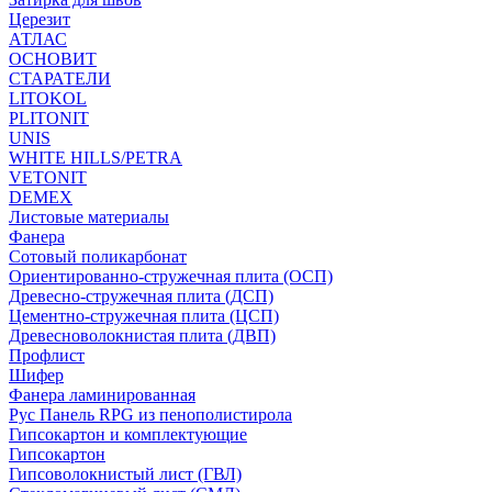
Церезит
АТЛАС
ОСНОВИТ
СТАРАТЕЛИ
LITOKOL
PLITONIT
UNIS
WHITE HILLS/PETRA
VETONIT
DEMEX
Листовые материалы
Фанера
Сотовый поликарбонат
Ориентированно-стружечная плита (ОСП)
Древесно-стружечная плита (ДСП)
Цементно-стружечная плита (ЦСП)
Древесноволокнистая плита (ДВП)
Профлист
Шифер
Фанера ламинированная
Рус Панель RPG из пенополистирола
Гипсокартон и комплектующие
Гипсокартон
Гипсоволокнистый лист (ГВЛ)