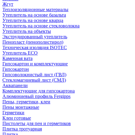
Жгут
Теплоизоляционные материалы
Утеплитель на основе базальта
Утеплитель на основе кварца
Утеплитель на основе стекловолокна
Утеплитель на объекты
Экструдированный утеплитель
Пенопласт (пенополистирол)
Техническая изоляция ISOTEC
Утеплитель ECO
Каменная вата
Гипсокартон и комплектующие
Гипсокартон
Гипсоволокнистый лист (ГВЛ)
Стекломагниевый лист (СМЛ)
Аквапанели
Комплектующие для гипсокартона
Алюминиевый профиль Fergipps
Пены, герметики, клеи
Пены монтажные
Герметики
Клеи готовые
Пистолеты для пен и герметиков
Плитка тротуарная
Плитка