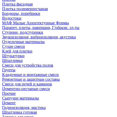
Плитка фасадная
Плитка полимерпесчаная
Бордюры, поребрики
Водостоки
МАФ Малые Архитектурные Формы
Парапет. плиты, навершия, Г/образн. эл-ты
Ступени, подступенки
Звукоизоляция, виброизоляция, акустика
Отделочные материалы
Сухие смеси
Клей для плитки
Штукатурки
Шпатлевки
Смеси для устройства полов
Грунты
Кладочные и монтажные смеси
Ремонтные и защитные составы
Смеси для печей и каминов
Цементно-песчаные смеси
Прочие
Сыпучие материалы
Цемент
Гидроизоляция, мастика
Шпатлевка готовая
Затирка для швов