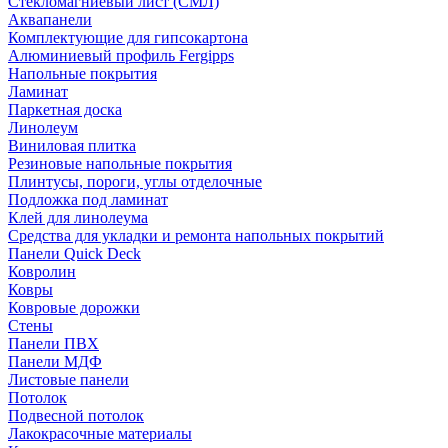
Стекломагниевый лист (СМЛ)
Аквапанели
Комплектующие для гипсокартона
Алюминиевый профиль Fergipps
Напольные покрытия
Ламинат
Паркетная доска
Линолеум
Виниловая плитка
Резиновые напольные покрытия
Плинтусы, пороги, углы отделочные
Подложка под ламинат
Клей для линолеума
Средства для укладки и ремонта напольных покрытий
Панели Quick Deck
Ковролин
Ковры
Ковровые дорожки
Стены
Панели ПВХ
Панели МДФ
Листовые панели
Потолок
Подвесной потолок
Лакокрасочные материалы