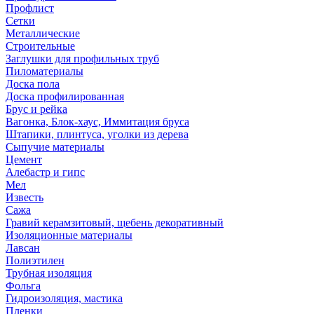
Профлист
Сетки
Металлические
Строительные
Заглушки для профильных труб
Пиломатериалы
Доска пола
Доска профилированная
Брус и рейка
Вагонка, Блок-хаус, Иммитация бруса
Штапики, плинтуса, уголки из дерева
Сыпучие материалы
Цемент
Алебастр и гипс
Мел
Известь
Сажа
Гравий керамзитовый, щебень декоративный
Изоляционные материалы
Лавсан
Полиэтилен
Трубная изоляция
Фольга
Гидроизоляция, мастика
Пленки