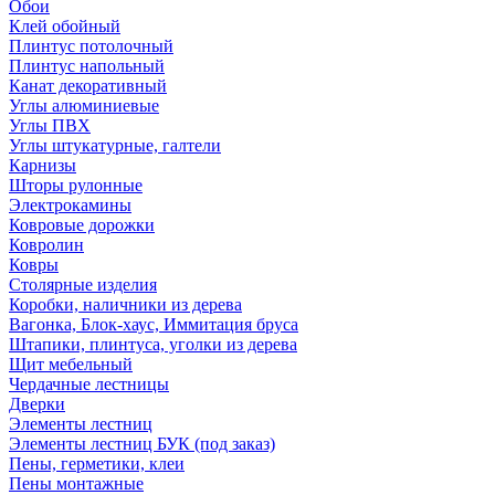
Обои
Клей обойный
Плинтус потолочный
Плинтус напольный
Канат декоративный
Углы алюминиевые
Углы ПВХ
Углы штукатурные, галтели
Карнизы
Шторы рулонные
Электрокамины
Ковровые дорожки
Ковролин
Ковры
Столярные изделия
Коробки, наличники из дерева
Вагонка, Блок-хаус, Иммитация бруса
Штапики, плинтуса, уголки из дерева
Щит мебельный
Чердачные лестницы
Дверки
Элементы лестниц
Элементы лестниц БУК (под заказ)
Пены, герметики, клеи
Пены монтажные