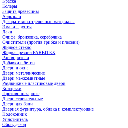
Краска
Колеры
Защита древесины
Аэрозоли
Декоративно-отделочные материалы
Эмали, грунты
Лаки
Олифа, бронзовка, серебрянка
Очистители (против грибка и плесени)
Жидкое стекло
Жидкая резина FARBITEX
Растворители
Добавки в бетон
Двери и окна
Двери металлические
Двери межкомнатные
Раздвижные пластиковые двери
Козырьки
Противопожарные
Двери строительные
Двери для бани
Дверная фурнитура, обивка и комплектующие
Подоконник
Уплотнитель
Обои, декор