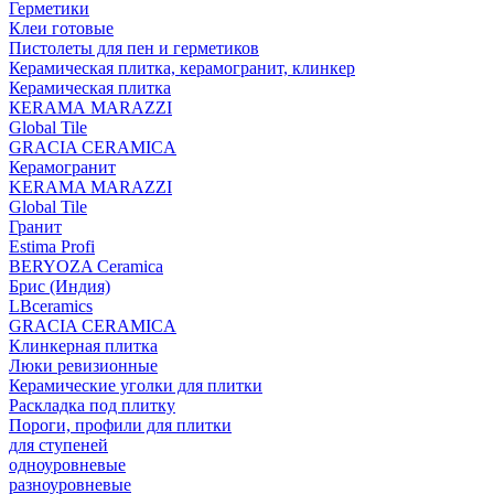
Герметики
Клеи готовые
Пистолеты для пен и герметиков
Керамическая плитка, керамогранит, клинкер
Керамическая плитка
КЕRАМА MARAZZI
Global Tile
GRACIA CERAMICA
Керамогранит
KERAMA MARAZZI
Global Tile
Гранит
Estima Profi
BERYOZA Ceramica
Брис (Индия)
LBceramics
GRACIA CERAMICA
Клинкерная плитка
Люки ревизионные
Керамические уголки для плитки
Раскладка под плитку
Пороги, профили для плитки
для ступеней
одноуровневые
разноуровневые