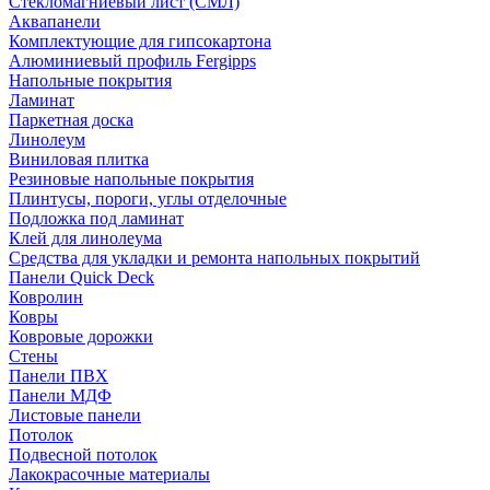
Стекломагниевый лист (СМЛ)
Аквапанели
Комплектующие для гипсокартона
Алюминиевый профиль Fergipps
Напольные покрытия
Ламинат
Паркетная доска
Линолеум
Виниловая плитка
Резиновые напольные покрытия
Плинтусы, пороги, углы отделочные
Подложка под ламинат
Клей для линолеума
Средства для укладки и ремонта напольных покрытий
Панели Quick Deck
Ковролин
Ковры
Ковровые дорожки
Стены
Панели ПВХ
Панели МДФ
Листовые панели
Потолок
Подвесной потолок
Лакокрасочные материалы