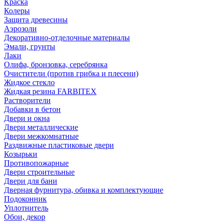
Краска
Колеры
Защита древесины
Аэрозоли
Декоративно-отделочные материалы
Эмали, грунты
Лаки
Олифа, бронзовка, серебрянка
Очистители (против грибка и плесени)
Жидкое стекло
Жидкая резина FARBITEX
Растворители
Добавки в бетон
Двери и окна
Двери металлические
Двери межкомнатные
Раздвижные пластиковые двери
Козырьки
Противопожарные
Двери строительные
Двери для бани
Дверная фурнитура, обивка и комплектующие
Подоконник
Уплотнитель
Обои, декор