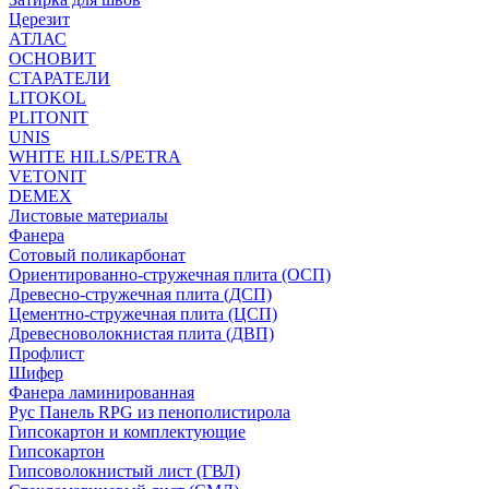
Церезит
АТЛАС
ОСНОВИТ
СТАРАТЕЛИ
LITOKOL
PLITONIT
UNIS
WHITE HILLS/PETRA
VETONIT
DEMEX
Листовые материалы
Фанера
Сотовый поликарбонат
Ориентированно-стружечная плита (ОСП)
Древесно-стружечная плита (ДСП)
Цементно-стружечная плита (ЦСП)
Древесноволокнистая плита (ДВП)
Профлист
Шифер
Фанера ламинированная
Рус Панель RPG из пенополистирола
Гипсокартон и комплектующие
Гипсокартон
Гипсоволокнистый лист (ГВЛ)