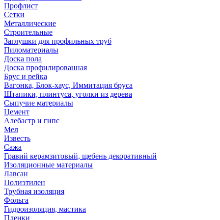
Профлист
Сетки
Металлические
Строительные
Заглушки для профильных труб
Пиломатериалы
Доска пола
Доска профилированная
Брус и рейка
Вагонка, Блок-хаус, Иммитация бруса
Штапики, плинтуса, уголки из дерева
Сыпучие материалы
Цемент
Алебастр и гипс
Мел
Известь
Сажа
Гравий керамзитовый, щебень декоративный
Изоляционные материалы
Лавсан
Полиэтилен
Трубная изоляция
Фольга
Гидроизоляция, мастика
Пленки