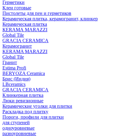
Герметики
Клеи готовые
Пистолеты для пен и герметиков
Керамическая плитка, керамогранит, клинкер
Керамическая плитка
КЕRАМА MARAZZI
Global Tile
GRACIA CERAMICA
Керамогранит
KERAMA MARAZZI
Global Tile
Гранит
Estima Profi
BERYOZA Ceramica
Брис (Индия)
LBceramics
GRACIA CERAMICA
Клинкерная плитка
Люки ревизионные
Керамические уголки для плитки
Раскладка под плитку
Пороги, профили для плитки
для ступеней
одноуровневые
разноуровневые