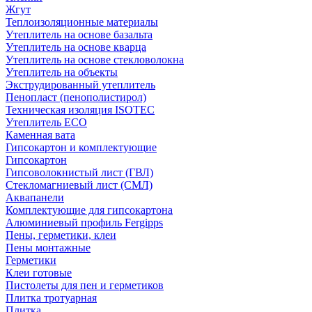
Жгут
Теплоизоляционные материалы
Утеплитель на основе базальта
Утеплитель на основе кварца
Утеплитель на основе стекловолокна
Утеплитель на объекты
Экструдированный утеплитель
Пенопласт (пенополистирол)
Техническая изоляция ISOTEC
Утеплитель ECO
Каменная вата
Гипсокартон и комплектующие
Гипсокартон
Гипсоволокнистый лист (ГВЛ)
Стекломагниевый лист (СМЛ)
Аквапанели
Комплектующие для гипсокартона
Алюминиевый профиль Fergipps
Пены, герметики, клеи
Пены монтажные
Герметики
Клеи готовые
Пистолеты для пен и герметиков
Плитка тротуарная
Плитка