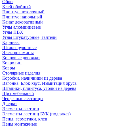
Обои
Клей обойный
Плинтус потолочный
Плинтус напольный
Канат декоративный
Углы алюминиевые
Углы ПВХ
Углы штукатурные, галтели
Карнизы
Шторы рулонные
Электрокамины
Ковровые дорожки
Ковролин
Ковры
Столярные изделия
Коробки, наличники из дерева
Вагонка, Блок-хаус, Иммитация бруса
Штапики, плинтуса, уголки из дерева
Щит мебельный
Чердачные лестницы
Дверки
Элементы лестниц
Элементы лестниц БУК (под заказ)
Пены, герметики, клеи
Пены монтажные