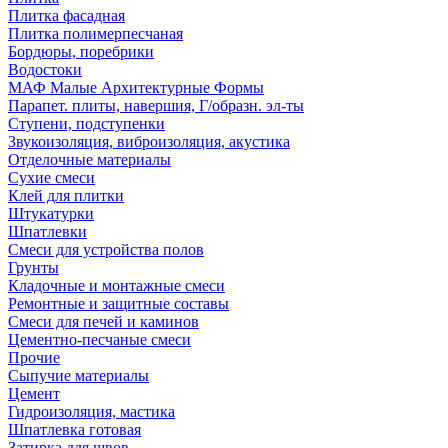
Плитка фасадная
Плитка полимерпесчаная
Бордюры, поребрики
Водостоки
МАФ Малые Архитектурные Формы
Парапет. плиты, навершия, Г/образн. эл-ты
Ступени, подступенки
Звукоизоляция, виброизоляция, акустика
Отделочные материалы
Сухие смеси
Клей для плитки
Штукатурки
Шпатлевки
Смеси для устройства полов
Грунты
Кладочные и монтажные смеси
Ремонтные и защитные составы
Смеси для печей и каминов
Цементно-песчаные смеси
Прочие
Сыпучие материалы
Цемент
Гидроизоляция, мастика
Шпатлевка готовая
Затирка для швов