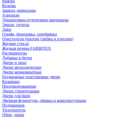
Краска
Колеры
Защита древесины
Аэрозоли
Декоративно-отделочные материалы
Эмали, грунты
Лаки
Олифа, бронзовка, серебрянка
Очистители (против грибка и плесени)
Жидкое стекло
Жидкая резина FARBITEX
Растворители
Добавки в бетон
Двери и окна
Двери металлические
Двери межкомнатные
Раздвижные пластиковые двери
Козырьки
Противопожарные
Двери строительные
Двери для бани
Дверная фурнитура, обивка и комплектующие
Подоконник
Уплотнитель
Обои, декор