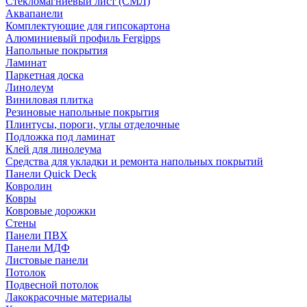
Стекломагниевый лист (СМЛ)
Аквапанели
Комплектующие для гипсокартона
Алюминиевый профиль Fergipps
Напольные покрытия
Ламинат
Паркетная доска
Линолеум
Виниловая плитка
Резиновые напольные покрытия
Плинтусы, пороги, углы отделочные
Подложка под ламинат
Клей для линолеума
Средства для укладки и ремонта напольных покрытий
Панели Quick Deck
Ковролин
Ковры
Ковровые дорожки
Стены
Панели ПВХ
Панели МДФ
Листовые панели
Потолок
Подвесной потолок
Лакокрасочные материалы