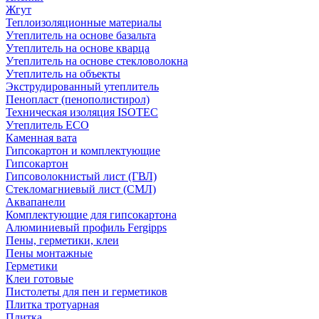
Жгут
Теплоизоляционные материалы
Утеплитель на основе базальта
Утеплитель на основе кварца
Утеплитель на основе стекловолокна
Утеплитель на объекты
Экструдированный утеплитель
Пенопласт (пенополистирол)
Техническая изоляция ISOTEC
Утеплитель ECO
Каменная вата
Гипсокартон и комплектующие
Гипсокартон
Гипсоволокнистый лист (ГВЛ)
Стекломагниевый лист (СМЛ)
Аквапанели
Комплектующие для гипсокартона
Алюминиевый профиль Fergipps
Пены, герметики, клеи
Пены монтажные
Герметики
Клеи готовые
Пистолеты для пен и герметиков
Плитка тротуарная
Плитка