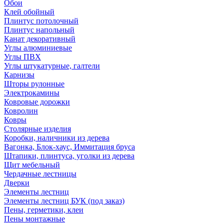
Обои
Клей обойный
Плинтус потолочный
Плинтус напольный
Канат декоративный
Углы алюминиевые
Углы ПВХ
Углы штукатурные, галтели
Карнизы
Шторы рулонные
Электрокамины
Ковровые дорожки
Ковролин
Ковры
Столярные изделия
Коробки, наличники из дерева
Вагонка, Блок-хаус, Иммитация бруса
Штапики, плинтуса, уголки из дерева
Щит мебельный
Чердачные лестницы
Дверки
Элементы лестниц
Элементы лестниц БУК (под заказ)
Пены, герметики, клеи
Пены монтажные