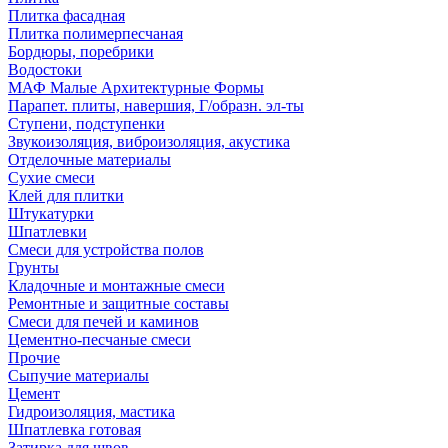
Плитка фасадная
Плитка полимерпесчаная
Бордюры, поребрики
Водостоки
МАФ Малые Архитектурные Формы
Парапет. плиты, навершия, Г/образн. эл-ты
Ступени, подступенки
Звукоизоляция, виброизоляция, акустика
Отделочные материалы
Сухие смеси
Клей для плитки
Штукатурки
Шпатлевки
Смеси для устройства полов
Грунты
Кладочные и монтажные смеси
Ремонтные и защитные составы
Смеси для печей и каминов
Цементно-песчаные смеси
Прочие
Сыпучие материалы
Цемент
Гидроизоляция, мастика
Шпатлевка готовая
Затирка для швов