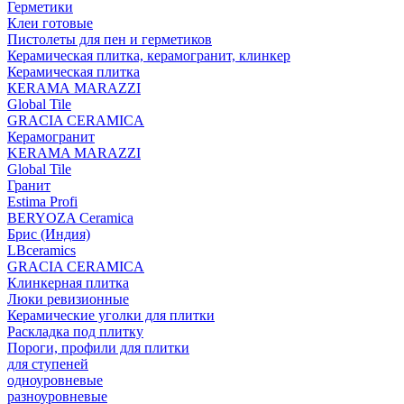
Герметики
Клеи готовые
Пистолеты для пен и герметиков
Керамическая плитка, керамогранит, клинкер
Керамическая плитка
КЕRАМА MARAZZI
Global Tile
GRACIA CERAMICA
Керамогранит
KERAMA MARAZZI
Global Tile
Гранит
Estima Profi
BERYOZA Ceramica
Брис (Индия)
LBceramics
GRACIA CERAMICA
Клинкерная плитка
Люки ревизионные
Керамические уголки для плитки
Раскладка под плитку
Пороги, профили для плитки
для ступеней
одноуровневые
разноуровневые