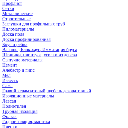
Профлист
Сетки
Металлические
Строительные
Заглушки для профильных труб
Пиломатериалы
Доска пола
Доска профилированная
Брус и рейка
Вагонка, Блок-хаус, Иммитация бруса
Штапики, плинтуса, уголки из дерева
Сыпучие материалы
Цемент
Алебастр и гипс
Мел
Известь
Сажа
Гравий керамзитовый, щебень декоративный
Изоляционные материалы
Лавсан
Полиэтилен
Трубная изоляция
Фольга
Гидроизоляция, мастика
Пленки