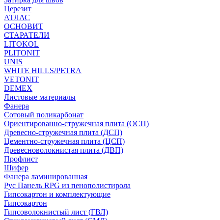
Церезит
АТЛАС
ОСНОВИТ
СТАРАТЕЛИ
LITOKOL
PLITONIT
UNIS
WHITE HILLS/PETRA
VETONIT
DEMEX
Листовые материалы
Фанера
Сотовый поликарбонат
Ориентированно-стружечная плита (ОСП)
Древесно-стружечная плита (ДСП)
Цементно-стружечная плита (ЦСП)
Древесноволокнистая плита (ДВП)
Профлист
Шифер
Фанера ламинированная
Рус Панель RPG из пенополистирола
Гипсокартон и комплектующие
Гипсокартон
Гипсоволокнистый лист (ГВЛ)