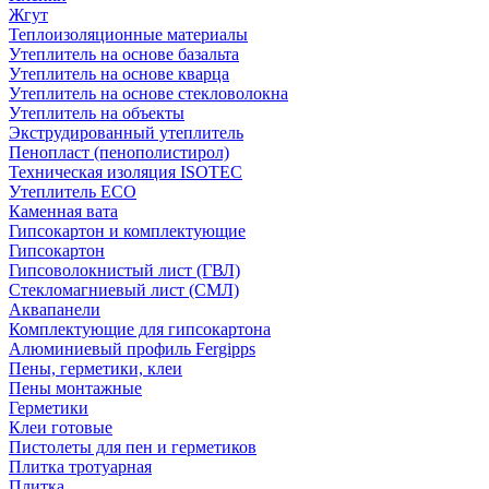
Жгут
Теплоизоляционные материалы
Утеплитель на основе базальта
Утеплитель на основе кварца
Утеплитель на основе стекловолокна
Утеплитель на объекты
Экструдированный утеплитель
Пенопласт (пенополистирол)
Техническая изоляция ISOTEC
Утеплитель ECO
Каменная вата
Гипсокартон и комплектующие
Гипсокартон
Гипсоволокнистый лист (ГВЛ)
Стекломагниевый лист (СМЛ)
Аквапанели
Комплектующие для гипсокартона
Алюминиевый профиль Fergipps
Пены, герметики, клеи
Пены монтажные
Герметики
Клеи готовые
Пистолеты для пен и герметиков
Плитка тротуарная
Плитка