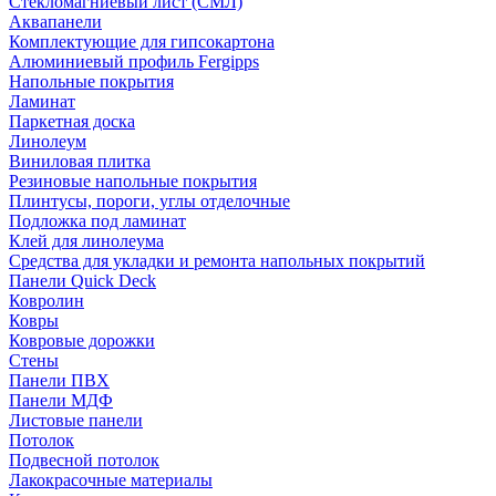
Стекломагниевый лист (СМЛ)
Аквапанели
Комплектующие для гипсокартона
Алюминиевый профиль Fergipps
Напольные покрытия
Ламинат
Паркетная доска
Линолеум
Виниловая плитка
Резиновые напольные покрытия
Плинтусы, пороги, углы отделочные
Подложка под ламинат
Клей для линолеума
Средства для укладки и ремонта напольных покрытий
Панели Quick Deck
Ковролин
Ковры
Ковровые дорожки
Стены
Панели ПВХ
Панели МДФ
Листовые панели
Потолок
Подвесной потолок
Лакокрасочные материалы