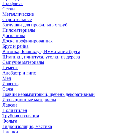
Профлист
Сетки
Металлические
Строительные
Заглушки для профильных труб
Пиломатериалы
Доска пола
Доска профилированная
Брус и рейка
Вагонка, Блок-хаус, Иммитация бруса
Штапики, плинтуса, уголки из дерева
Сыпучие материалы
Цемент
Алебастр и гипс
Мел
Известь
Сажа
Гравий керамзитовый, щебень декоративный
Изоляционные материалы
Лавсан
Полиэтилен
Трубная изоляция
Фольга
Гидроизоляция, мастика
Пленки