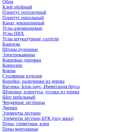
Обои
Клей обойный
Плинтус потолочный
Плинтус напольный
Канат декоративный
Углы алюминиевые
Углы ПВХ
Углы штукатурные, галтели
Карнизы
Шторы рулонные
Электрокамины
Ковровые дорожки
Ковролин
Ковры
Столярные изделия
Коробки, наличники из дерева
Вагонка, Блок-хаус, Иммитация бруса
Штапики, плинтуса, уголки из дерева
Щит мебельный
Чердачные лестницы
Дверки
Элементы лестниц
Элементы лестниц БУК (под заказ)
Пены, герметики, клеи
Пены монтажные