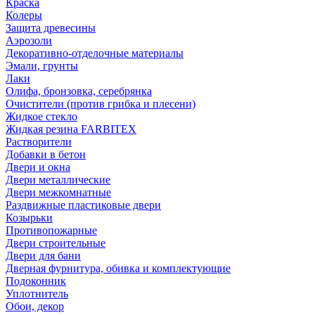
Краска
Колеры
Защита древесины
Аэрозоли
Декоративно-отделочные материалы
Эмали, грунты
Лаки
Олифа, бронзовка, серебрянка
Очистители (против грибка и плесени)
Жидкое стекло
Жидкая резина FARBITEX
Растворители
Добавки в бетон
Двери и окна
Двери металлические
Двери межкомнатные
Раздвижные пластиковые двери
Козырьки
Противопожарные
Двери строительные
Двери для бани
Дверная фурнитура, обивка и комплектующие
Подоконник
Уплотнитель
Обои, декор