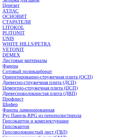
Церезит
АТЛАС
ОСНОВИТ
СТАРАТЕЛИ
LITOKOL
PLITONIT
UNIS
WHITE HILLS/PETRA
VETONIT
DEMEX
Листовые материалы
Фанера
Сотовый поликарбонат
Ориентированно-стружечная плита (ОСП)
Древесно-стружечная плита (ДСП)
Цементно-стружечная плита (ЦСП)
Древесноволокнистая плита (ДВП)
Профлист
Шифер
Фанера ламинированная
Рус Панель RPG из пенополистирола
Гипсокартон и комплектующие
Гипсокартон
Гипсоволокнистый лист (ГВЛ)