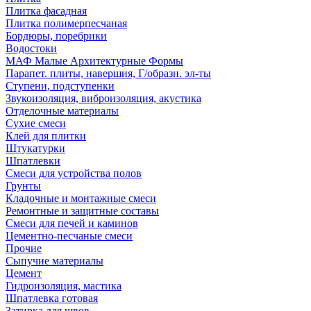
Плитка фасадная
Плитка полимерпесчаная
Бордюры, поребрики
Водостоки
МАФ Малые Архитектурные Формы
Парапет. плиты, навершия, Г/образн. эл-ты
Ступени, подступенки
Звукоизоляция, виброизоляция, акустика
Отделочные материалы
Сухие смеси
Клей для плитки
Штукатурки
Шпатлевки
Смеси для устройства полов
Грунты
Кладочные и монтажные смеси
Ремонтные и защитные составы
Смеси для печей и каминов
Цементно-песчаные смеси
Прочие
Сыпучие материалы
Цемент
Гидроизоляция, мастика
Шпатлевка готовая
Затирка для швов