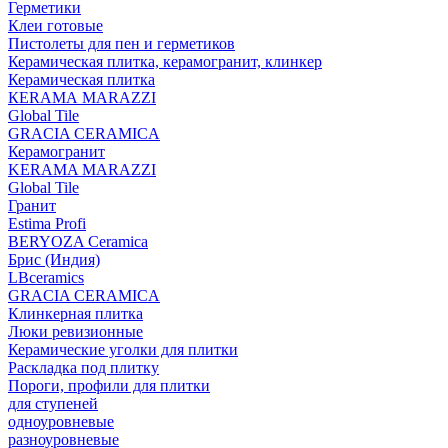
Герметики
Клеи готовые
Пистолеты для пен и герметиков
Керамическая плитка, керамогранит, клинкер
Керамическая плитка
КЕRАМА MARAZZI
Global Tile
GRACIA CERAMICA
Керамогранит
KERAMA MARAZZI
Global Tile
Гранит
Estima Profi
BERYOZA Ceramica
Брис (Индия)
LBceramics
GRACIA CERAMICA
Клинкерная плитка
Люки ревизионные
Керамические уголки для плитки
Раскладка под плитку
Пороги, профили для плитки
для ступеней
одноуровневые
разноуровневые