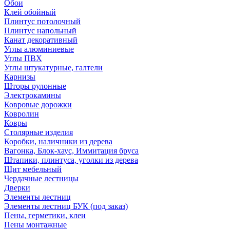
Обои
Клей обойный
Плинтус потолочный
Плинтус напольный
Канат декоративный
Углы алюминиевые
Углы ПВХ
Углы штукатурные, галтели
Карнизы
Шторы рулонные
Электрокамины
Ковровые дорожки
Ковролин
Ковры
Столярные изделия
Коробки, наличники из дерева
Вагонка, Блок-хаус, Иммитация бруса
Штапики, плинтуса, уголки из дерева
Щит мебельный
Чердачные лестницы
Дверки
Элементы лестниц
Элементы лестниц БУК (под заказ)
Пены, герметики, клеи
Пены монтажные