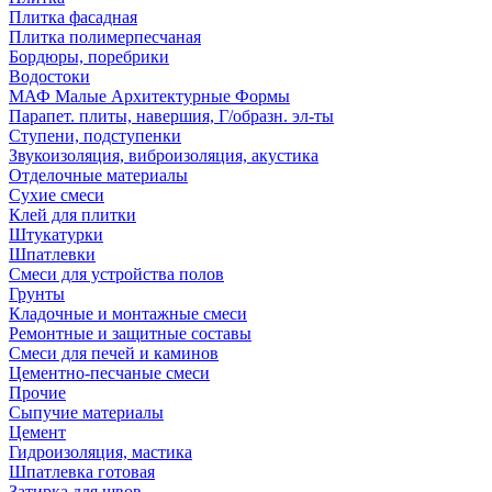
Плитка фасадная
Плитка полимерпесчаная
Бордюры, поребрики
Водостоки
МАФ Малые Архитектурные Формы
Парапет. плиты, навершия, Г/образн. эл-ты
Ступени, подступенки
Звукоизоляция, виброизоляция, акустика
Отделочные материалы
Сухие смеси
Клей для плитки
Штукатурки
Шпатлевки
Смеси для устройства полов
Грунты
Кладочные и монтажные смеси
Ремонтные и защитные составы
Смеси для печей и каминов
Цементно-песчаные смеси
Прочие
Сыпучие материалы
Цемент
Гидроизоляция, мастика
Шпатлевка готовая
Затирка для швов