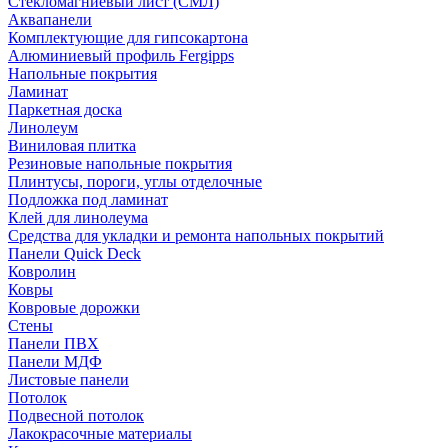
Стекломагниевый лист (СМЛ)
Аквапанели
Комплектующие для гипсокартона
Алюминиевый профиль Fergipps
Напольные покрытия
Ламинат
Паркетная доска
Линолеум
Виниловая плитка
Резиновые напольные покрытия
Плинтусы, пороги, углы отделочные
Подложка под ламинат
Клей для линолеума
Средства для укладки и ремонта напольных покрытий
Панели Quick Deck
Ковролин
Ковры
Ковровые дорожки
Стены
Панели ПВХ
Панели МДФ
Листовые панели
Потолок
Подвесной потолок
Лакокрасочные материалы