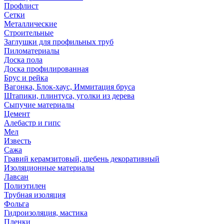
Профлист
Сетки
Металлические
Строительные
Заглушки для профильных труб
Пиломатериалы
Доска пола
Доска профилированная
Брус и рейка
Вагонка, Блок-хаус, Иммитация бруса
Штапики, плинтуса, уголки из дерева
Сыпучие материалы
Цемент
Алебастр и гипс
Мел
Известь
Сажа
Гравий керамзитовый, щебень декоративный
Изоляционные материалы
Лавсан
Полиэтилен
Трубная изоляция
Фольга
Гидроизоляция, мастика
Пленки