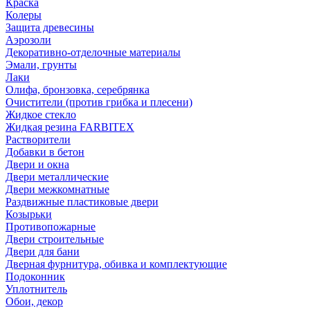
Краска
Колеры
Защита древесины
Аэрозоли
Декоративно-отделочные материалы
Эмали, грунты
Лаки
Олифа, бронзовка, серебрянка
Очистители (против грибка и плесени)
Жидкое стекло
Жидкая резина FARBITEX
Растворители
Добавки в бетон
Двери и окна
Двери металлические
Двери межкомнатные
Раздвижные пластиковые двери
Козырьки
Противопожарные
Двери строительные
Двери для бани
Дверная фурнитура, обивка и комплектующие
Подоконник
Уплотнитель
Обои, декор