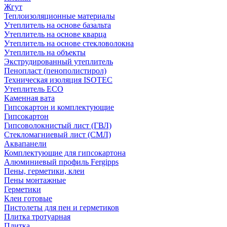
Жгут
Теплоизоляционные материалы
Утеплитель на основе базальта
Утеплитель на основе кварца
Утеплитель на основе стекловолокна
Утеплитель на объекты
Экструдированный утеплитель
Пенопласт (пенополистирол)
Техническая изоляция ISOTEC
Утеплитель ECO
Каменная вата
Гипсокартон и комплектующие
Гипсокартон
Гипсоволокнистый лист (ГВЛ)
Стекломагниевый лист (СМЛ)
Аквапанели
Комплектующие для гипсокартона
Алюминиевый профиль Fergipps
Пены, герметики, клеи
Пены монтажные
Герметики
Клеи готовые
Пистолеты для пен и герметиков
Плитка тротуарная
Плитка