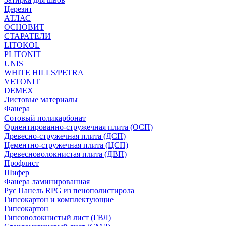
Церезит
АТЛАС
ОСНОВИТ
СТАРАТЕЛИ
LITOKOL
PLITONIT
UNIS
WHITE HILLS/PETRA
VETONIT
DEMEX
Листовые материалы
Фанера
Сотовый поликарбонат
Ориентированно-стружечная плита (ОСП)
Древесно-стружечная плита (ДСП)
Цементно-стружечная плита (ЦСП)
Древесноволокнистая плита (ДВП)
Профлист
Шифер
Фанера ламинированная
Рус Панель RPG из пенополистирола
Гипсокартон и комплектующие
Гипсокартон
Гипсоволокнистый лист (ГВЛ)