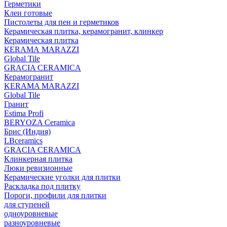
Герметики
Клеи готовые
Пистолеты для пен и герметиков
Керамическая плитка, керамогранит, клинкер
Керамическая плитка
КЕRАМА MARAZZI
Global Tile
GRACIA CERAMICA
Керамогранит
KERAMA MARAZZI
Global Tile
Гранит
Estima Profi
BERYOZA Ceramica
Брис (Индия)
LBceramics
GRACIA CERAMICA
Клинкерная плитка
Люки ревизионные
Керамические уголки для плитки
Раскладка под плитку
Пороги, профили для плитки
для ступеней
одноуровневые
разноуровневые