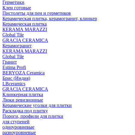
Герметики
Клеи готовые
Пистолеты для пен и герметиков
Керамическая плитка, керамогранит, клинкер
Керамическая плитка
КЕRАМА MARAZZI
Global Tile
GRACIA CERAMICA
Керамогранит
KERAMA MARAZZI
Global Tile
Гранит
Estima Profi
BERYOZA Ceramica
Брис (Индия)
LBceramics
GRACIA CERAMICA
Клинкерная плитка
Люки ревизионные
Керамические уголки для плитки
Раскладка под плитку
Пороги, профили для плитки
для ступеней
одноуровневые
разноуровневые