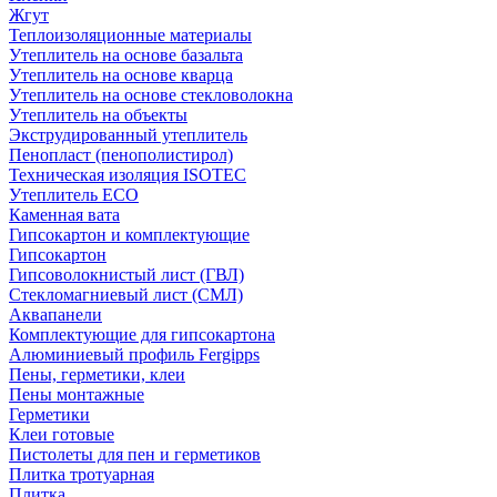
Жгут
Теплоизоляционные материалы
Утеплитель на основе базальта
Утеплитель на основе кварца
Утеплитель на основе стекловолокна
Утеплитель на объекты
Экструдированный утеплитель
Пенопласт (пенополистирол)
Техническая изоляция ISOTEC
Утеплитель ECO
Каменная вата
Гипсокартон и комплектующие
Гипсокартон
Гипсоволокнистый лист (ГВЛ)
Стекломагниевый лист (СМЛ)
Аквапанели
Комплектующие для гипсокартона
Алюминиевый профиль Fergipps
Пены, герметики, клеи
Пены монтажные
Герметики
Клеи готовые
Пистолеты для пен и герметиков
Плитка тротуарная
Плитка