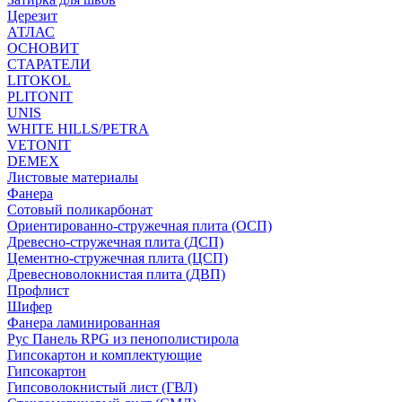
Церезит
АТЛАС
ОСНОВИТ
СТАРАТЕЛИ
LITOKOL
PLITONIT
UNIS
WHITE HILLS/PETRA
VETONIT
DEMEX
Листовые материалы
Фанера
Сотовый поликарбонат
Ориентированно-стружечная плита (ОСП)
Древесно-стружечная плита (ДСП)
Цементно-стружечная плита (ЦСП)
Древесноволокнистая плита (ДВП)
Профлист
Шифер
Фанера ламинированная
Рус Панель RPG из пенополистирола
Гипсокартон и комплектующие
Гипсокартон
Гипсоволокнистый лист (ГВЛ)