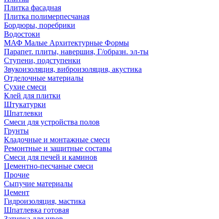
Плитка фасадная
Плитка полимерпесчаная
Бордюры, поребрики
Водостоки
МАФ Малые Архитектурные Формы
Парапет. плиты, навершия, Г/образн. эл-ты
Ступени, подступенки
Звукоизоляция, виброизоляция, акустика
Отделочные материалы
Сухие смеси
Клей для плитки
Штукатурки
Шпатлевки
Смеси для устройства полов
Грунты
Кладочные и монтажные смеси
Ремонтные и защитные составы
Смеси для печей и каминов
Цементно-песчаные смеси
Прочие
Сыпучие материалы
Цемент
Гидроизоляция, мастика
Шпатлевка готовая
Затирка для швов