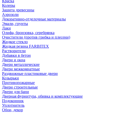
Краска
Колеры
Защита древесины
Аэрозоли
Декоративно-отделочные материалы
Эмали, грунты
Лаки
Олифа, бронзовка, серебрянка
Очистители (против грибка и плесени)
Жидкое стекло
Жидкая резина FARBITEX
Растворители
Добавки в бетон
Двери и окна
Двери металлические
Двери межкомнатные
Раздвижные пластиковые двери
Козырьки
Противопожарные
Двери строительные
Двери для бани
Дверная фурнитура, обивка и комплектующие
Подоконник
Уплотнитель
Обои, декор