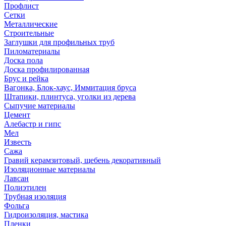
Профлист
Сетки
Металлические
Строительные
Заглушки для профильных труб
Пиломатериалы
Доска пола
Доска профилированная
Брус и рейка
Вагонка, Блок-хаус, Иммитация бруса
Штапики, плинтуса, уголки из дерева
Сыпучие материалы
Цемент
Алебастр и гипс
Мел
Известь
Сажа
Гравий керамзитовый, щебень декоративный
Изоляционные материалы
Лавсан
Полиэтилен
Трубная изоляция
Фольга
Гидроизоляция, мастика
Пленки