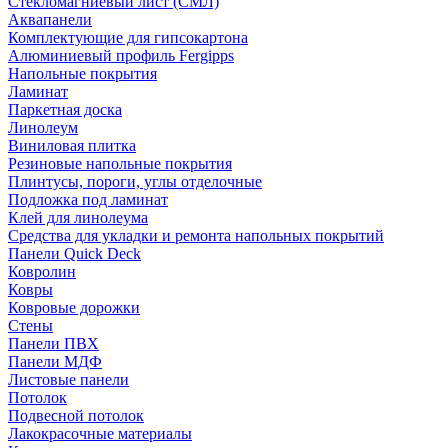
Стекломагниевый лист (СМЛ)
Аквапанели
Комплектующие для гипсокартона
Алюминиевый профиль Fergipps
Напольные покрытия
Ламинат
Паркетная доска
Линолеум
Виниловая плитка
Резиновые напольные покрытия
Плинтусы, пороги, углы отделочные
Подложка под ламинат
Клей для линолеума
Средства для укладки и ремонта напольных покрытий
Панели Quick Deck
Ковролин
Ковры
Ковровые дорожки
Стены
Панели ПВХ
Панели МДФ
Листовые панели
Потолок
Подвесной потолок
Лакокрасочные материалы