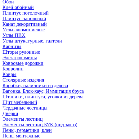
Обои
Клей обойный
Плинтус потолочный
Плинтус напольный
Канат декоративный
Углы алюминиевые
Углы ПВХ
Углы штукатурные, галтели
Карнизы
Шторы рулонные
Электрокамины
Ковровые дорожки
Ковролин
Ковры
Столярные изделия
Коробки, наличники из дерева
Вагонка, Блок-хаус, Иммитация бруса
Штапики, плинтуса, уголки из дерева
Щит мебельный
Чердачные лестницы
Дверки
Элементы лестниц
Элементы лестниц БУК (под заказ)
Пены, герметики, клеи
Пены монтажные