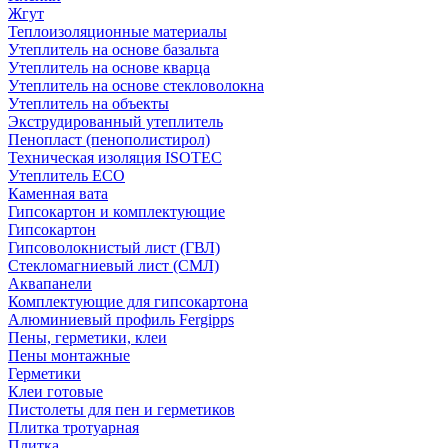
Жгут
Теплоизоляционные материалы
Утеплитель на основе базальта
Утеплитель на основе кварца
Утеплитель на основе стекловолокна
Утеплитель на объекты
Экструдированный утеплитель
Пенопласт (пенополистирол)
Техническая изоляция ISOTEC
Утеплитель ECO
Каменная вата
Гипсокартон и комплектующие
Гипсокартон
Гипсоволокнистый лист (ГВЛ)
Стекломагниевый лист (СМЛ)
Аквапанели
Комплектующие для гипсокартона
Алюминиевый профиль Fergipps
Пены, герметики, клеи
Пены монтажные
Герметики
Клеи готовые
Пистолеты для пен и герметиков
Плитка тротуарная
Плитка