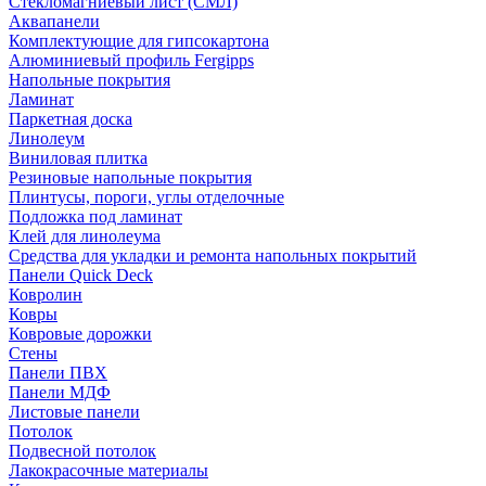
Стекломагниевый лист (СМЛ)
Аквапанели
Комплектующие для гипсокартона
Алюминиевый профиль Fergipps
Напольные покрытия
Ламинат
Паркетная доска
Линолеум
Виниловая плитка
Резиновые напольные покрытия
Плинтусы, пороги, углы отделочные
Подложка под ламинат
Клей для линолеума
Средства для укладки и ремонта напольных покрытий
Панели Quick Deck
Ковролин
Ковры
Ковровые дорожки
Стены
Панели ПВХ
Панели МДФ
Листовые панели
Потолок
Подвесной потолок
Лакокрасочные материалы