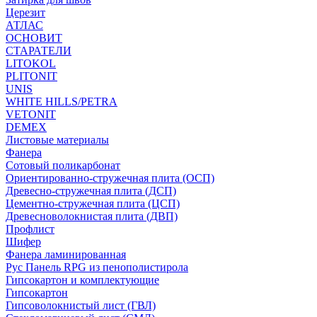
Церезит
АТЛАС
ОСНОВИТ
СТАРАТЕЛИ
LITOKOL
PLITONIT
UNIS
WHITE HILLS/PETRA
VETONIT
DEMEX
Листовые материалы
Фанера
Сотовый поликарбонат
Ориентированно-стружечная плита (ОСП)
Древесно-стружечная плита (ДСП)
Цементно-стружечная плита (ЦСП)
Древесноволокнистая плита (ДВП)
Профлист
Шифер
Фанера ламинированная
Рус Панель RPG из пенополистирола
Гипсокартон и комплектующие
Гипсокартон
Гипсоволокнистый лист (ГВЛ)