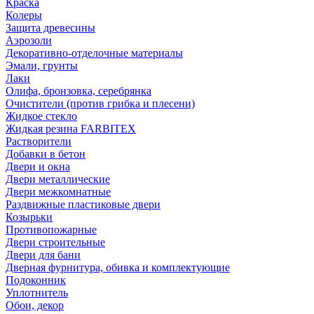
Краска
Колеры
Защита древесины
Аэрозоли
Декоративно-отделочные материалы
Эмали, грунты
Лаки
Олифа, бронзовка, серебрянка
Очистители (против грибка и плесени)
Жидкое стекло
Жидкая резина FARBITEX
Растворители
Добавки в бетон
Двери и окна
Двери металлические
Двери межкомнатные
Раздвижные пластиковые двери
Козырьки
Противопожарные
Двери строительные
Двери для бани
Дверная фурнитура, обивка и комплектующие
Подоконник
Уплотнитель
Обои, декор