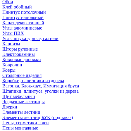
Обои
Клей обойный
Плинтус потолочный
Плинтус напольный
Канат декоративный
Углы алюминиевые
Углы ПВХ
Углы штукатурные, галтели
Карнизы
Шторы рулонные
Электрокамины
Ковровые дорожки
Ковролин
Ковры
Столярные изделия
Коробки, наличники из дерева
Вагонка, Блок-хаус, Иммитация бруса
Штапики, плинтуса, уголки из дерева
Щит мебельный
Чердачные лестницы
Дверки
Элементы лестниц
Элементы лестниц БУК (под заказ)
Пены, герметики, клеи
Пены монтажные