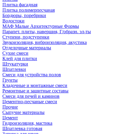
Плитка фасадная
Плитка полимерпесчаная
Бордюры, поребрики
Водостоки
МАФ Малые Архитектурные Формы
Парапет. плиты, навершия, Г/образн. эл-ты
Ступени, подступенки
Звукоизоляция, виброизоляция, акустика
Отделочные материалы
Сухие смеси
Клей для плитки
Штукатурки
Шпатлевки
Смеси для устройства полов
Грунты
Кладочные и монтажные смеси
Ремонтные и защитные составы
Смеси для печей и каминов
Цементно-песчаные смеси
Прочие
Сыпучие материалы
Цемент
Гидроизоляция, мастика
Шпатлевка готовая
Затирка для швов