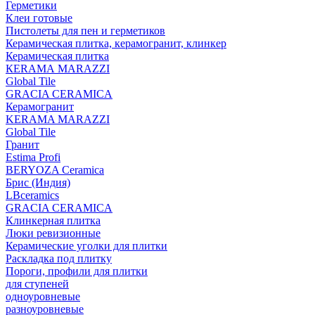
Герметики
Клеи готовые
Пистолеты для пен и герметиков
Керамическая плитка, керамогранит, клинкер
Керамическая плитка
КЕRАМА MARAZZI
Global Tile
GRACIA CERAMICA
Керамогранит
KERAMA MARAZZI
Global Tile
Гранит
Estima Profi
BERYOZA Ceramica
Брис (Индия)
LBceramics
GRACIA CERAMICA
Клинкерная плитка
Люки ревизионные
Керамические уголки для плитки
Раскладка под плитку
Пороги, профили для плитки
для ступеней
одноуровневые
разноуровневые