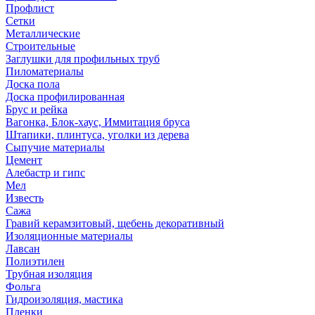
Профлист
Сетки
Металлические
Строительные
Заглушки для профильных труб
Пиломатериалы
Доска пола
Доска профилированная
Брус и рейка
Вагонка, Блок-хаус, Иммитация бруса
Штапики, плинтуса, уголки из дерева
Сыпучие материалы
Цемент
Алебастр и гипс
Мел
Известь
Сажа
Гравий керамзитовый, щебень декоративный
Изоляционные материалы
Лавсан
Полиэтилен
Трубная изоляция
Фольга
Гидроизоляция, мастика
Пленки