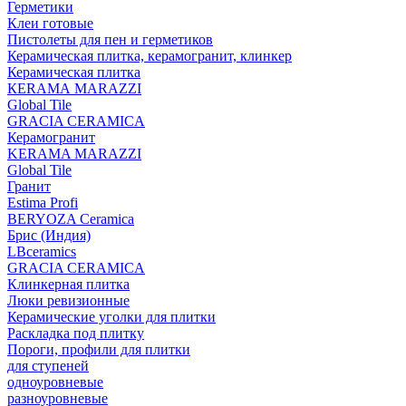
Герметики
Клеи готовые
Пистолеты для пен и герметиков
Керамическая плитка, керамогранит, клинкер
Керамическая плитка
КЕRАМА MARAZZI
Global Tile
GRACIA CERAMICA
Керамогранит
KERAMA MARAZZI
Global Tile
Гранит
Estima Profi
BERYOZA Ceramica
Брис (Индия)
LBceramics
GRACIA CERAMICA
Клинкерная плитка
Люки ревизионные
Керамические уголки для плитки
Раскладка под плитку
Пороги, профили для плитки
для ступеней
одноуровневые
разноуровневые