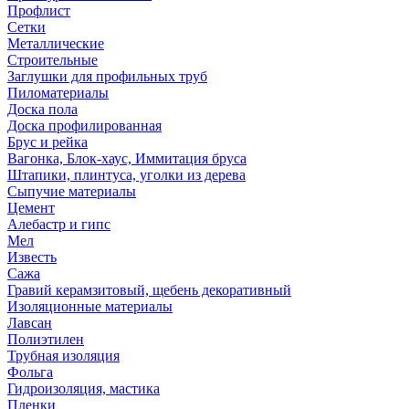
Профлист
Сетки
Металлические
Строительные
Заглушки для профильных труб
Пиломатериалы
Доска пола
Доска профилированная
Брус и рейка
Вагонка, Блок-хаус, Иммитация бруса
Штапики, плинтуса, уголки из дерева
Сыпучие материалы
Цемент
Алебастр и гипс
Мел
Известь
Сажа
Гравий керамзитовый, щебень декоративный
Изоляционные материалы
Лавсан
Полиэтилен
Трубная изоляция
Фольга
Гидроизоляция, мастика
Пленки