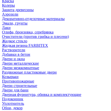
Краска
Колеры
Защита древесины
Аэрозоли
Декоративно-отделочные материалы
Эмали, грунты
Лаки
Олифа, бронзовка, серебрянка
Очистители (против грибка и плесени)
Жидкое стекло
Жидкая резина FARBITEX
Растворители
Добавки в бетон
Двери и окна
Двери металлические
Двери межкомнатные
Раздвижные пластиковые двери
Козырьки
Противопожарные
Двери строительные
Двери для бани
Дверная фурнитура, обивка и комплектующие
Подоконник
Уплотнитель
Обои, декор