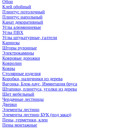
Обои
Клей обойный
Плинтус потолочный
Плинтус напольный
Канат декоративный
Углы алюминиевые
Углы ПВХ
Углы штукатурные, галтели
Карнизы
Шторы рулонные
Электрокамины
Ковровые дорожки
Ковролин
Ковры
Столярные изделия
Коробки, наличники из дерева
Вагонка, Блок-хаус, Иммитация бруса
Штапики, плинтуса, уголки из дерева
Щит мебельный
Чердачные лестницы
Дверки
Элементы лестниц
Элементы лестниц БУК (под заказ)
Пены, герметики, клеи
Пены монтажные