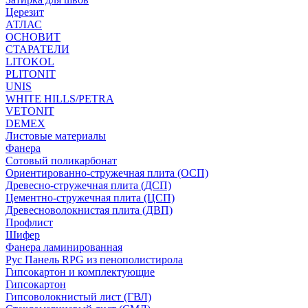
Церезит
АТЛАС
ОСНОВИТ
СТАРАТЕЛИ
LITOKOL
PLITONIT
UNIS
WHITE HILLS/PETRA
VETONIT
DEMEX
Листовые материалы
Фанера
Сотовый поликарбонат
Ориентированно-стружечная плита (ОСП)
Древесно-стружечная плита (ДСП)
Цементно-стружечная плита (ЦСП)
Древесноволокнистая плита (ДВП)
Профлист
Шифер
Фанера ламинированная
Рус Панель RPG из пенополистирола
Гипсокартон и комплектующие
Гипсокартон
Гипсоволокнистый лист (ГВЛ)