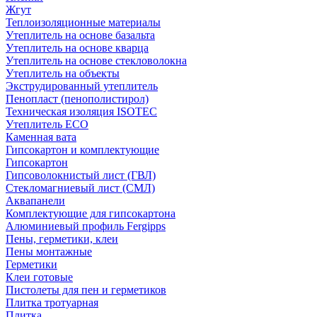
Жгут
Теплоизоляционные материалы
Утеплитель на основе базальта
Утеплитель на основе кварца
Утеплитель на основе стекловолокна
Утеплитель на объекты
Экструдированный утеплитель
Пенопласт (пенополистирол)
Техническая изоляция ISOTEC
Утеплитель ECO
Каменная вата
Гипсокартон и комплектующие
Гипсокартон
Гипсоволокнистый лист (ГВЛ)
Стекломагниевый лист (СМЛ)
Аквапанели
Комплектующие для гипсокартона
Алюминиевый профиль Fergipps
Пены, герметики, клеи
Пены монтажные
Герметики
Клеи готовые
Пистолеты для пен и герметиков
Плитка тротуарная
Плитка