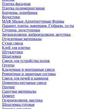
Плитка фасадная
Плитка полимерпесчаная
Бордюры, поребрики
Водостоки
МАФ Малые Архитектурные Формы
Парапет. плиты, навершия, Г/образн. эл-ты
Ступени, подступенки
Звукоизоляция, виброизоляция, акустика
Отделочные материалы
Сухие смеси
Клей для плитки
Штукатурки
Шпатлевки
Смеси для устройства полов
Грунты
Кладочные и монтажные смеси
Ремонтные и защитные составы
Смеси для печей и каминов
Цементно-песчаные смеси
Прочие
Сыпучие материалы
Цемент
Гидроизоляция, мастика
Шпатлевка готовая
Затирка для швов