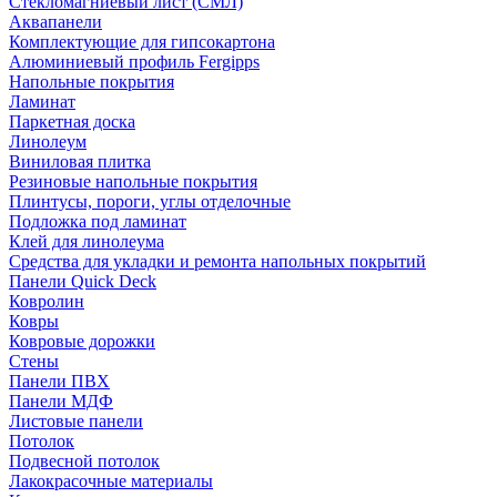
Стекломагниевый лист (СМЛ)
Аквапанели
Комплектующие для гипсокартона
Алюминиевый профиль Fergipps
Напольные покрытия
Ламинат
Паркетная доска
Линолеум
Виниловая плитка
Резиновые напольные покрытия
Плинтусы, пороги, углы отделочные
Подложка под ламинат
Клей для линолеума
Средства для укладки и ремонта напольных покрытий
Панели Quick Deck
Ковролин
Ковры
Ковровые дорожки
Стены
Панели ПВХ
Панели МДФ
Листовые панели
Потолок
Подвесной потолок
Лакокрасочные материалы