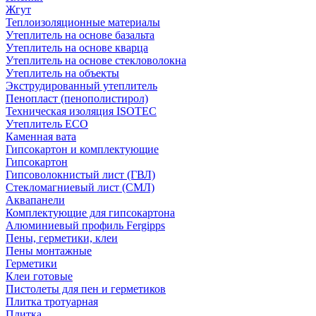
Жгут
Теплоизоляционные материалы
Утеплитель на основе базальта
Утеплитель на основе кварца
Утеплитель на основе стекловолокна
Утеплитель на объекты
Экструдированный утеплитель
Пенопласт (пенополистирол)
Техническая изоляция ISOTEC
Утеплитель ECO
Каменная вата
Гипсокартон и комплектующие
Гипсокартон
Гипсоволокнистый лист (ГВЛ)
Стекломагниевый лист (СМЛ)
Аквапанели
Комплектующие для гипсокартона
Алюминиевый профиль Fergipps
Пены, герметики, клеи
Пены монтажные
Герметики
Клеи готовые
Пистолеты для пен и герметиков
Плитка тротуарная
Плитка