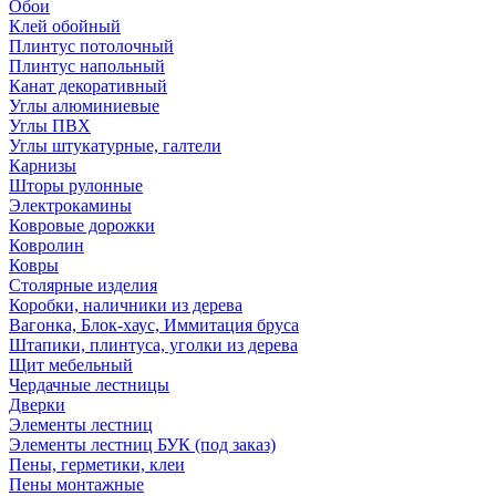
Обои
Клей обойный
Плинтус потолочный
Плинтус напольный
Канат декоративный
Углы алюминиевые
Углы ПВХ
Углы штукатурные, галтели
Карнизы
Шторы рулонные
Электрокамины
Ковровые дорожки
Ковролин
Ковры
Столярные изделия
Коробки, наличники из дерева
Вагонка, Блок-хаус, Иммитация бруса
Штапики, плинтуса, уголки из дерева
Щит мебельный
Чердачные лестницы
Дверки
Элементы лестниц
Элементы лестниц БУК (под заказ)
Пены, герметики, клеи
Пены монтажные