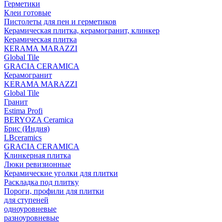
Герметики
Клеи готовые
Пистолеты для пен и герметиков
Керамическая плитка, керамогранит, клинкер
Керамическая плитка
КЕRАМА MARAZZI
Global Tile
GRACIA CERAMICA
Керамогранит
KERAMA MARAZZI
Global Tile
Гранит
Estima Profi
BERYOZA Ceramica
Брис (Индия)
LBceramics
GRACIA CERAMICA
Клинкерная плитка
Люки ревизионные
Керамические уголки для плитки
Раскладка под плитку
Пороги, профили для плитки
для ступеней
одноуровневые
разноуровневые