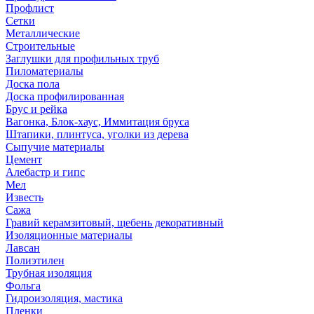
Профлист
Сетки
Металлические
Строительные
Заглушки для профильных труб
Пиломатериалы
Доска пола
Доска профилированная
Брус и рейка
Вагонка, Блок-хаус, Иммитация бруса
Штапики, плинтуса, уголки из дерева
Сыпучие материалы
Цемент
Алебастр и гипс
Мел
Известь
Сажа
Гравий керамзитовый, щебень декоративный
Изоляционные материалы
Лавсан
Полиэтилен
Трубная изоляция
Фольга
Гидроизоляция, мастика
Пленки