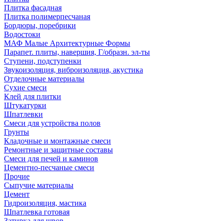
Плитка фасадная
Плитка полимерпесчаная
Бордюры, поребрики
Водостоки
МАФ Малые Архитектурные Формы
Парапет. плиты, навершия, Г/образн. эл-ты
Ступени, подступенки
Звукоизоляция, виброизоляция, акустика
Отделочные материалы
Сухие смеси
Клей для плитки
Штукатурки
Шпатлевки
Смеси для устройства полов
Грунты
Кладочные и монтажные смеси
Ремонтные и защитные составы
Смеси для печей и каминов
Цементно-песчаные смеси
Прочие
Сыпучие материалы
Цемент
Гидроизоляция, мастика
Шпатлевка готовая
Затирка для швов