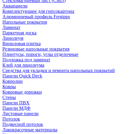
Стекломагниевый лист (СМЛ)
Аквапанели
Комплектующие для гипсокартона
Алюминиевый профиль Fergipps
Напольные покрытия
Ламинат
Паркетная доска
Линолеум
Виниловая плитка
Резиновые напольные покрытия
Плинтусы, пороги, углы отделочные
Подложка под ламинат
Клей для линолеума
Средства для укладки и ремонта напольных покрытий
Панели Quick Deck
Ковролин
Ковры
Ковровые дорожки
Стены
Панели ПВХ
Панели МДФ
Листовые панели
Потолок
Подвесной потолок
Лакокрасочные материалы