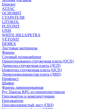
Церезит
АТЛАС
ОСНОВИТ
СТАРАТЕЛИ
LITOKOL
PLITONIT
UNIS
WHITE HILLS/PETRA
VETONIT
DEMEX
Листовые материалы
Фанера
Сотовый поликарбонат
Ориентированно-стружечная плита (ОСП)
Древесно-стружечная плита (ДСП)
Цементно-стружечная плита (ЦСП)
Древесноволокнистая плита (ДВП)
Профлист
Шифер
Фанера ламинированная
Рус Панель RPG из пенополистирола
Гипсокартон и комплектующие
Гипсокартон
Гипсоволокнистый лист (ГВЛ)