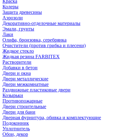
Краска
Колеры
Защита древесины
Аэрозоли
Декоративно-отделочные материалы
Эмали, грунты
Лаки
Олифа, бронзовка, серебрянка
Очистители (против грибка и плесени)
Жидкое стекло
Жидкая резина FARBITEX
Растворители
Добавки в бетон
Двери и окна
Двери металлические
Двери межкомнатные
Раздвижные пластиковые двери
Козырьки
Противопожарные
Двери строительные
Двери для бани
Дверная фурнитура, обивка и комплектующие
Подоконник
Уплотнитель
Обои, декор