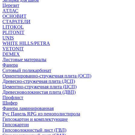
Церезит
АТЛАС
ОСНОВИТ
СТАРАТЕЛИ
LITOKOL
PLITONIT
UNIS
WHITE HILLS/PETRA
VETONIT
DEMEX
Листовые материалы
Фанера
Сотовый поликарбонат
Ориентированно-стружечная плита (ОСП)
Древесно-стружечная плита (ДСП)
Цементно-стружечная плита (ЦСП)
Древесноволокнистая плита (ДВП)
Профлист
Шифер
Фанера ламинированная
Рус Панель RPG из пенополистирола
Гипсокартон и комплектующие
Гипсокартон
Гипсоволокнистый лист (ГВЛ)