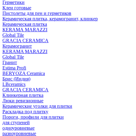
Герметики
Клеи готовые
Пистолеты для пен и герметиков
Керамическая плитка, керамогранит, клинкер
Керамическая плитка
КЕRАМА MARAZZI
Global Tile
GRACIA CERAMICA
Керамогранит
KERAMA MARAZZI
Global Tile
Гранит
Estima Profi
BERYOZA Ceramica
Брис (Индия)
LBceramics
GRACIA CERAMICA
Клинкерная плитка
Люки ревизионные
Керамические уголки для плитки
Раскладка под плитку
Пороги, профили для плитки
для ступеней
одноуровневые
разноуровневые