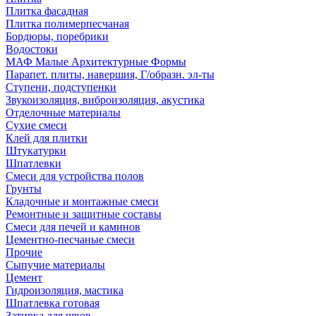
Плитка фасадная
Плитка полимерпесчаная
Бордюры, поребрики
Водостоки
МАФ Малые Архитектурные Формы
Парапет. плиты, навершия, Г/образн. эл-ты
Ступени, подступенки
Звукоизоляция, виброизоляция, акустика
Отделочные материалы
Сухие смеси
Клей для плитки
Штукатурки
Шпатлевки
Смеси для устройства полов
Грунты
Кладочные и монтажные смеси
Ремонтные и защитные составы
Смеси для печей и каминов
Цементно-песчаные смеси
Прочие
Сыпучие материалы
Цемент
Гидроизоляция, мастика
Шпатлевка готовая
Затирка для швов