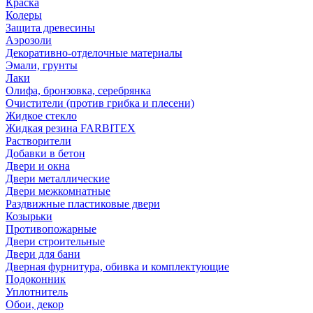
Краска
Колеры
Защита древесины
Аэрозоли
Декоративно-отделочные материалы
Эмали, грунты
Лаки
Олифа, бронзовка, серебрянка
Очистители (против грибка и плесени)
Жидкое стекло
Жидкая резина FARBITEX
Растворители
Добавки в бетон
Двери и окна
Двери металлические
Двери межкомнатные
Раздвижные пластиковые двери
Козырьки
Противопожарные
Двери строительные
Двери для бани
Дверная фурнитура, обивка и комплектующие
Подоконник
Уплотнитель
Обои, декор