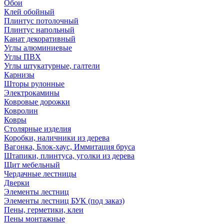
Обои
Клей обойный
Плинтус потолочный
Плинтус напольный
Канат декоративный
Углы алюминиевые
Углы ПВХ
Углы штукатурные, галтели
Карнизы
Шторы рулонные
Электрокамины
Ковровые дорожки
Ковролин
Ковры
Столярные изделия
Коробки, наличники из дерева
Вагонка, Блок-хаус, Иммитация бруса
Штапики, плинтуса, уголки из дерева
Щит мебельный
Чердачные лестницы
Дверки
Элементы лестниц
Элементы лестниц БУК (под заказ)
Пены, герметики, клеи
Пены монтажные