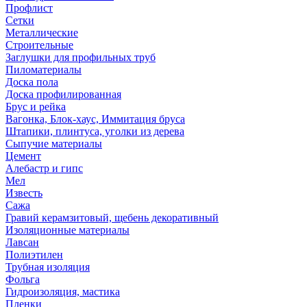
Профлист
Сетки
Металлические
Строительные
Заглушки для профильных труб
Пиломатериалы
Доска пола
Доска профилированная
Брус и рейка
Вагонка, Блок-хаус, Иммитация бруса
Штапики, плинтуса, уголки из дерева
Сыпучие материалы
Цемент
Алебастр и гипс
Мел
Известь
Сажа
Гравий керамзитовый, щебень декоративный
Изоляционные материалы
Лавсан
Полиэтилен
Трубная изоляция
Фольга
Гидроизоляция, мастика
Пленки