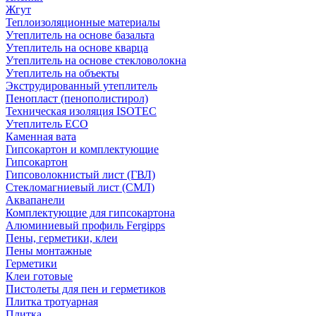
Жгут
Теплоизоляционные материалы
Утеплитель на основе базальта
Утеплитель на основе кварца
Утеплитель на основе стекловолокна
Утеплитель на объекты
Экструдированный утеплитель
Пенопласт (пенополистирол)
Техническая изоляция ISOTEC
Утеплитель ECO
Каменная вата
Гипсокартон и комплектующие
Гипсокартон
Гипсоволокнистый лист (ГВЛ)
Стекломагниевый лист (СМЛ)
Аквапанели
Комплектующие для гипсокартона
Алюминиевый профиль Fergipps
Пены, герметики, клеи
Пены монтажные
Герметики
Клеи готовые
Пистолеты для пен и герметиков
Плитка тротуарная
Плитка