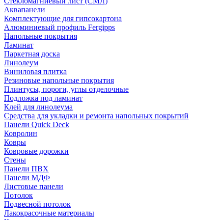
Стекломагниевый лист (СМЛ)
Аквапанели
Комплектующие для гипсокартона
Алюминиевый профиль Fergipps
Напольные покрытия
Ламинат
Паркетная доска
Линолеум
Виниловая плитка
Резиновые напольные покрытия
Плинтусы, пороги, углы отделочные
Подложка под ламинат
Клей для линолеума
Средства для укладки и ремонта напольных покрытий
Панели Quick Deck
Ковролин
Ковры
Ковровые дорожки
Стены
Панели ПВХ
Панели МДФ
Листовые панели
Потолок
Подвесной потолок
Лакокрасочные материалы