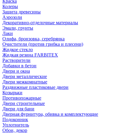
Краска
Колеры
Защита древесины
Аэрозоли
Декоративно-отделочные материалы
Эмали, грунты
Лаки
Олифа, бронзовка, серебрянка
Очистители (против грибка и плесени)
Жидкое стекло
Жидкая резина FARBITEX
Растворители
Добавки в бетон
Двери и окна
Двери металлические
Двери межкомнатные
Раздвижные пластиковые двери
Козырьки
Противопожарные
Двери строительные
Двери для бани
Дверная фурнитура, обивка и комплектующие
Подоконник
Уплотнитель
Обои, декор