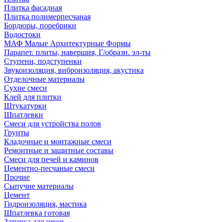
Плитка фасадная
Плитка полимерпесчаная
Бордюры, поребрики
Водостоки
МАФ Малые Архитектурные Формы
Парапет. плиты, навершия, Г/образн. эл-ты
Ступени, подступенки
Звукоизоляция, виброизоляция, акустика
Отделочные материалы
Сухие смеси
Клей для плитки
Штукатурки
Шпатлевки
Смеси для устройства полов
Грунты
Кладочные и монтажные смеси
Ремонтные и защитные составы
Смеси для печей и каминов
Цементно-песчаные смеси
Прочие
Сыпучие материалы
Цемент
Гидроизоляция, мастика
Шпатлевка готовая
Затирка для швов