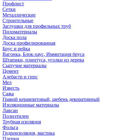
Профлист
Сетки
Металлические
Строительные
Заглушки для профильных труб
Пиломатериалы
Доска пола
Доска профилированная
Брус и рейка
Вагонка, Блок-хаус, Иммитация бруса
Штапики, плинтуса, уголки из дерева
Сыпучие материалы
Цемент
Алебастр и гипс
Мел
Известь
Сажа
Гравий керамзитовый, щебень декоративный
Изоляционные материалы
Лавсан
Полиэтилен
Трубная изоляция
Фольга
Гидроизоляция, мастика
Пленки