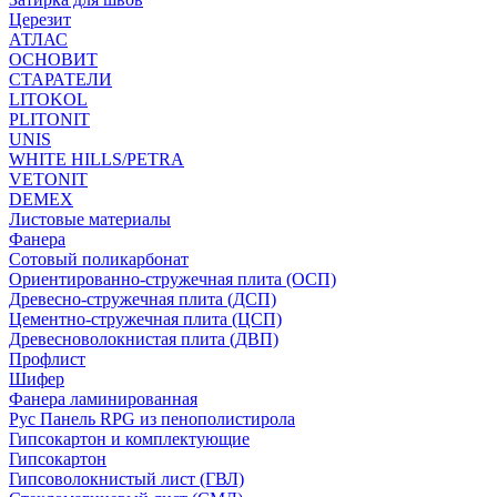
Церезит
АТЛАС
ОСНОВИТ
СТАРАТЕЛИ
LITOKOL
PLITONIT
UNIS
WHITE HILLS/PETRA
VETONIT
DEMEX
Листовые материалы
Фанера
Сотовый поликарбонат
Ориентированно-стружечная плита (ОСП)
Древесно-стружечная плита (ДСП)
Цементно-стружечная плита (ЦСП)
Древесноволокнистая плита (ДВП)
Профлист
Шифер
Фанера ламинированная
Рус Панель RPG из пенополистирола
Гипсокартон и комплектующие
Гипсокартон
Гипсоволокнистый лист (ГВЛ)