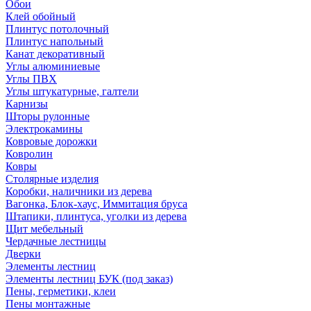
Обои
Клей обойный
Плинтус потолочный
Плинтус напольный
Канат декоративный
Углы алюминиевые
Углы ПВХ
Углы штукатурные, галтели
Карнизы
Шторы рулонные
Электрокамины
Ковровые дорожки
Ковролин
Ковры
Столярные изделия
Коробки, наличники из дерева
Вагонка, Блок-хаус, Иммитация бруса
Штапики, плинтуса, уголки из дерева
Щит мебельный
Чердачные лестницы
Дверки
Элементы лестниц
Элементы лестниц БУК (под заказ)
Пены, герметики, клеи
Пены монтажные