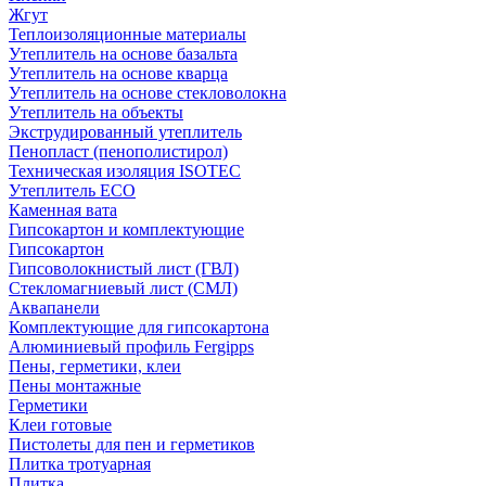
Жгут
Теплоизоляционные материалы
Утеплитель на основе базальта
Утеплитель на основе кварца
Утеплитель на основе стекловолокна
Утеплитель на объекты
Экструдированный утеплитель
Пенопласт (пенополистирол)
Техническая изоляция ISOTEC
Утеплитель ECO
Каменная вата
Гипсокартон и комплектующие
Гипсокартон
Гипсоволокнистый лист (ГВЛ)
Стекломагниевый лист (СМЛ)
Аквапанели
Комплектующие для гипсокартона
Алюминиевый профиль Fergipps
Пены, герметики, клеи
Пены монтажные
Герметики
Клеи готовые
Пистолеты для пен и герметиков
Плитка тротуарная
Плитка