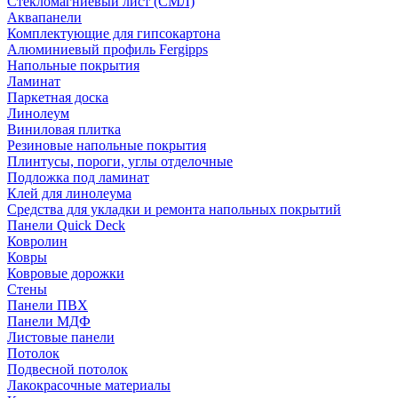
Стекломагниевый лист (СМЛ)
Аквапанели
Комплектующие для гипсокартона
Алюминиевый профиль Fergipps
Напольные покрытия
Ламинат
Паркетная доска
Линолеум
Виниловая плитка
Резиновые напольные покрытия
Плинтусы, пороги, углы отделочные
Подложка под ламинат
Клей для линолеума
Средства для укладки и ремонта напольных покрытий
Панели Quick Deck
Ковролин
Ковры
Ковровые дорожки
Стены
Панели ПВХ
Панели МДФ
Листовые панели
Потолок
Подвесной потолок
Лакокрасочные материалы