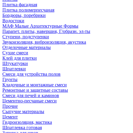
Плитка фасадная
Плитка полимерпесчаная
Бордюры, поребрики
Водостоки
МАФ Малые Архитектурные Формы
Парапет. плиты, навершия, Г/образн. эл-ты
Ступени, подступенки
Звукоизоляция, виброизоляция, акустика
Отделочные материалы
Сухие смеси
Клей для плитки
Штукатурки
Шпатлевки
Смеси для устройства полов
Грунты
Кладочные и монтажные смеси
Ремонтные и защитные составы
Смеси для печей и каминов
Цементно-песчаные смеси
Прочие
Сыпучие материалы
Цемент
Гидроизоляция, мастика
Шпатлевка готовая
Затирка для швов