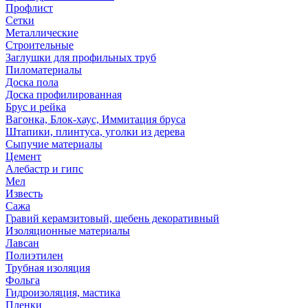
Профлист
Сетки
Металлические
Строительные
Заглушки для профильных труб
Пиломатериалы
Доска пола
Доска профилированная
Брус и рейка
Вагонка, Блок-хаус, Иммитация бруса
Штапики, плинтуса, уголки из дерева
Сыпучие материалы
Цемент
Алебастр и гипс
Мел
Известь
Сажа
Гравий керамзитовый, щебень декоративный
Изоляционные материалы
Лавсан
Полиэтилен
Трубная изоляция
Фольга
Гидроизоляция, мастика
Пленки