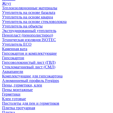
Жгут
Теплоизоляционные материалы
Утеплитель на основе базальта
Утеплитель на основе кварца
Утеплитель на основе стекловолокна
Утеплитель на объекты
Экструдированный утеплитель
Пенопласт (пенополистирол)
Техническая изоляция ISOTEC
Утеплитель ECO
Каменная вата
Гипсокартон и комплектующие
Гипсокартон
Гипсоволокнистый лист (ГВЛ)
Стекломагниевый лист (СМЛ)
Аквапанели
Комплектующие для гипсокартона
Алюминиевый профиль Fergipps
Пены, герметики, клеи
Пены монтажные
Герметики
Клеи готовые
Пистолеты для пен и герметиков
Плитка тротуарная
Плитка