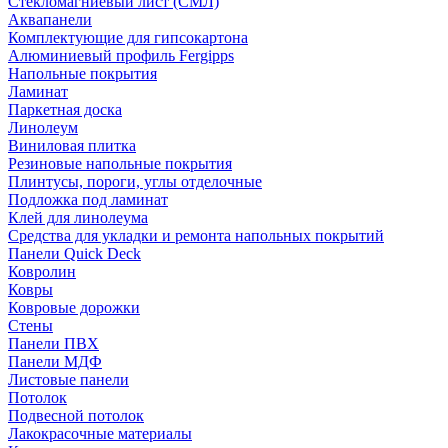
Стекломагниевый лист (СМЛ)
Аквапанели
Комплектующие для гипсокартона
Алюминиевый профиль Fergipps
Напольные покрытия
Ламинат
Паркетная доска
Линолеум
Виниловая плитка
Резиновые напольные покрытия
Плинтусы, пороги, углы отделочные
Подложка под ламинат
Клей для линолеума
Средства для укладки и ремонта напольных покрытий
Панели Quick Deck
Ковролин
Ковры
Ковровые дорожки
Стены
Панели ПВХ
Панели МДФ
Листовые панели
Потолок
Подвесной потолок
Лакокрасочные материалы