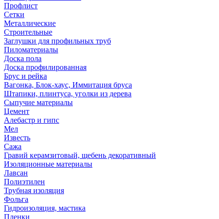
Профлист
Сетки
Металлические
Строительные
Заглушки для профильных труб
Пиломатериалы
Доска пола
Доска профилированная
Брус и рейка
Вагонка, Блок-хаус, Иммитация бруса
Штапики, плинтуса, уголки из дерева
Сыпучие материалы
Цемент
Алебастр и гипс
Мел
Известь
Сажа
Гравий керамзитовый, щебень декоративный
Изоляционные материалы
Лавсан
Полиэтилен
Трубная изоляция
Фольга
Гидроизоляция, мастика
Пленки