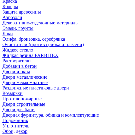
Краска
Колеры
Защита древесины
Аэрозоли
Декоративно-отделочные материалы
Эмали, грунты
Лаки
Олифа, бронзовка, серебрянка
Очистители (против грибка и плесени)
Жидкое стекло
Жидкая резина FARBITEX
Растворители
Добавки в бетон
Двери и окна
Двери металлические
Двери межкомнатные
Раздвижные пластиковые двери
Козырьки
Противопожарные
Двери строительные
Двери для бани
Дверная фурнитура, обивка и комплектующие
Подоконник
Уплотнитель
Обои, декор