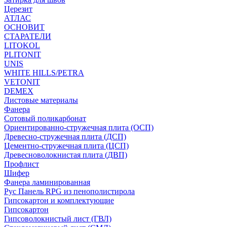
Церезит
АТЛАС
ОСНОВИТ
СТАРАТЕЛИ
LITOKOL
PLITONIT
UNIS
WHITE HILLS/PETRA
VETONIT
DEMEX
Листовые материалы
Фанера
Сотовый поликарбонат
Ориентированно-стружечная плита (ОСП)
Древесно-стружечная плита (ДСП)
Цементно-стружечная плита (ЦСП)
Древесноволокнистая плита (ДВП)
Профлист
Шифер
Фанера ламинированная
Рус Панель RPG из пенополистирола
Гипсокартон и комплектующие
Гипсокартон
Гипсоволокнистый лист (ГВЛ)