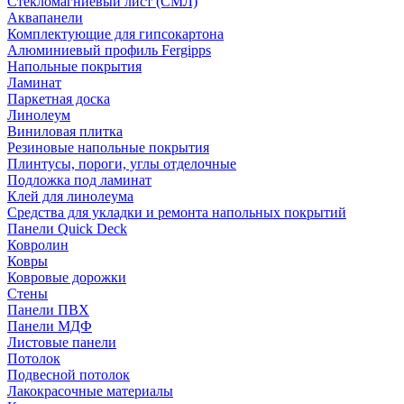
Стекломагниевый лист (СМЛ)
Аквапанели
Комплектующие для гипсокартона
Алюминиевый профиль Fergipps
Напольные покрытия
Ламинат
Паркетная доска
Линолеум
Виниловая плитка
Резиновые напольные покрытия
Плинтусы, пороги, углы отделочные
Подложка под ламинат
Клей для линолеума
Средства для укладки и ремонта напольных покрытий
Панели Quick Deck
Ковролин
Ковры
Ковровые дорожки
Стены
Панели ПВХ
Панели МДФ
Листовые панели
Потолок
Подвесной потолок
Лакокрасочные материалы