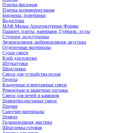
Плитка фасадная
Плитка полимерпесчаная
Бордюры, поребрики
Водостоки
МАФ Малые Архитектурные Формы
Парапет. плиты, навершия, Г/образн. эл-ты
Ступени, подступенки
Звукоизоляция, виброизоляция, акустика
Отделочные материалы
Сухие смеси
Клей для плитки
Штукатурки
Шпатлевки
Смеси для устройства полов
Грунты
Кладочные и монтажные смеси
Ремонтные и защитные составы
Смеси для печей и каминов
Цементно-песчаные смеси
Прочие
Сыпучие материалы
Цемент
Гидроизоляция, мастика
Шпатлевка готовая
Затирка для швов