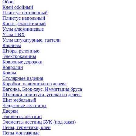
Обои
Клей обойный
Плинтус потолочный
Плинтус напольный
Канат декоративный
Углы алюминиевые
Углы ПВХ
Углы штукатурные, галтели
Карнизы
Шторы рулонные
Электрокамины
Ковровые дорожки
Ковролин
Ковры
Столярные изделия
Коробки, наличники из дерева
Вагонка, Блок-хаус, Иммитация бруса
Штапики, плинтуса, уголки из дерева
Щит мебельный
Чердачные лестницы
Дверки
Элементы лестниц
Элементы лестниц БУК (под заказ)
Пены, герметики, клеи
Пены монтажные