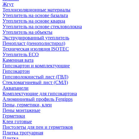
Жгут
Теплоизоляционные материалы
Утеплитель на основе базальта
Утеплитель на основе кварца
Утеплитель на основе стекловолокна
Утеплитель на объекты
Экструдированный утеплитель
Пенопласт (пенополистирол)
Техническая изоляция ISOTEC
Утеплитель ECO
Каменная вата
Гипсокартон и комплектующие
Гипсокартон
Гипсоволокнистый лист (ГВЛ)
Стекломагниевый лист (СМЛ)
Аквапанели
Комплектующие для гипсокартона
Алюминиевый профиль Fergipps
Пены, герметики, клеи
Пены монтажные
Герметики
Клеи готовые
Пистолеты для пен и герметиков
Плитка тротуарная
Плитка