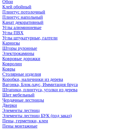
Обои
Клей обойный
Плинтус потолочный
Плинтус напольный
Канат декоративный
Углы алюминиевые
Углы ПВХ
Углы штукатурные, галтели
Карнизы
Шторы рулонные
Электрокамины
Ковровые дорожки
Ковролин
Ковры
Столярные изделия
Коробки, наличники из дерева
Вагонка, Блок-хаус, Иммитация бруса
Штапики, плинтуса, уголки из дерева
Щит мебельный
Чердачные лестницы
Дверки
Элементы лестниц
Элементы лестниц БУК (под заказ)
Пены, герметики, клеи
Пены монтажные