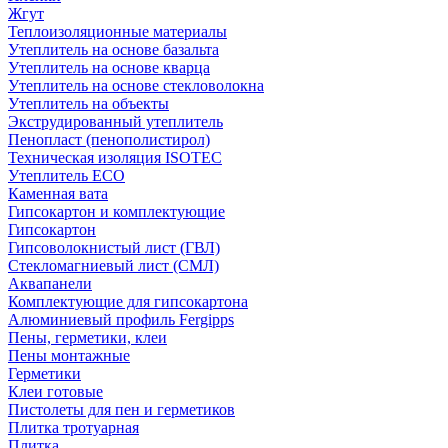
Жгут
Теплоизоляционные материалы
Утеплитель на основе базальта
Утеплитель на основе кварца
Утеплитель на основе стекловолокна
Утеплитель на объекты
Экструдированный утеплитель
Пенопласт (пенополистирол)
Техническая изоляция ISOTEC
Утеплитель ECO
Каменная вата
Гипсокартон и комплектующие
Гипсокартон
Гипсоволокнистый лист (ГВЛ)
Стекломагниевый лист (СМЛ)
Аквапанели
Комплектующие для гипсокартона
Алюминиевый профиль Fergipps
Пены, герметики, клеи
Пены монтажные
Герметики
Клеи готовые
Пистолеты для пен и герметиков
Плитка тротуарная
Плитка