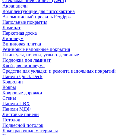
Стекломагниевый лист (СМЛ)
Аквапанели
Комплектующие для гипсокартона
Алюминиевый профиль Fergipps
Напольные покрытия
Ламинат
Паркетная доска
Линолеум
Виниловая плитка
Резиновые напольные покрытия
Плинтусы, пороги, углы отделочные
Подложка под ламинат
Клей для линолеума
Средства для укладки и ремонта напольных покрытий
Панели Quick Deck
Ковролин
Ковры
Ковровые дорожки
Стены
Панели ПВХ
Панели МДФ
Листовые панели
Потолок
Подвесной потолок
Лакокрасочные материалы