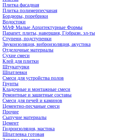
Плитка фасадная
Плитка полимерпесчаная
Бордюры, поребрики
Водостоки
МАФ Малые Архитектурные Формы
Парапет. плиты, навершия, Г/образн. эл-ты
Ступени, подступенки
Звукоизоляция, виброизоляция, акустика
Отделочные материалы
Сухие смеси
Клей для плитки
Штукатурки
Шпатлевки
Смеси для устройства полов
Грунты
Кладочные и монтажные смеси
Ремонтные и защитные составы
Смеси для печей и каминов
Цементно-песчаные смеси
Прочие
Сыпучие материалы
Цемент
Гидроизоляция, мастика
Шпатлевка готовая
Затирка для швов