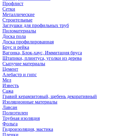
Профлист
Сетки
Металлические
Строительные
Заглушки для профильных труб
Пиломатериалы
Доска пола
Доска профилированная
Брус и рейка
Вагонка, Блок-хаус, Иммитация бруса
Штапики, плинтуса, уголки из дерева
Сыпучие материалы
Цемент
Алебастр и гипс
Мел
Известь
Сажа
Гравий керамзитовый, щебень декоративный
Изоляционные материалы
Лавсан
Полиэтилен
Трубная изоляция
Фольга
Гидроизоляция, мастика
Пленки