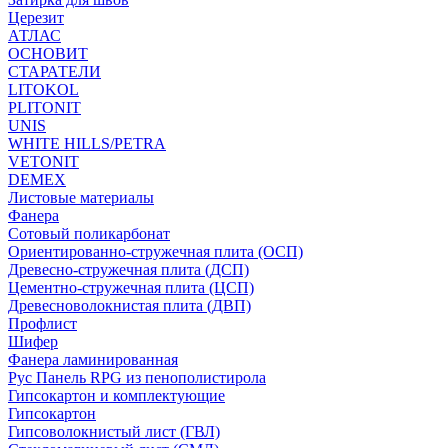
Церезит
АТЛАС
ОСНОВИТ
СТАРАТЕЛИ
LITOKOL
PLITONIT
UNIS
WHITE HILLS/PETRA
VETONIT
DEMEX
Листовые материалы
Фанера
Сотовый поликарбонат
Ориентированно-стружечная плита (ОСП)
Древесно-стружечная плита (ДСП)
Цементно-стружечная плита (ЦСП)
Древесноволокнистая плита (ДВП)
Профлист
Шифер
Фанера ламинированная
Рус Панель RPG из пенополистирола
Гипсокартон и комплектующие
Гипсокартон
Гипсоволокнистый лист (ГВЛ)