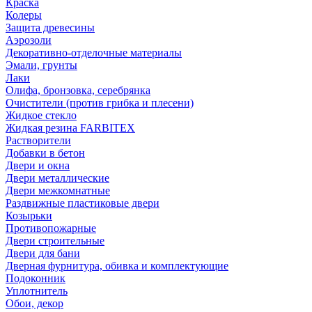
Краска
Колеры
Защита древесины
Аэрозоли
Декоративно-отделочные материалы
Эмали, грунты
Лаки
Олифа, бронзовка, серебрянка
Очистители (против грибка и плесени)
Жидкое стекло
Жидкая резина FARBITEX
Растворители
Добавки в бетон
Двери и окна
Двери металлические
Двери межкомнатные
Раздвижные пластиковые двери
Козырьки
Противопожарные
Двери строительные
Двери для бани
Дверная фурнитура, обивка и комплектующие
Подоконник
Уплотнитель
Обои, декор