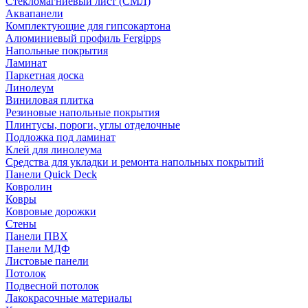
Стекломагниевый лист (СМЛ)
Аквапанели
Комплектующие для гипсокартона
Алюминиевый профиль Fergipps
Напольные покрытия
Ламинат
Паркетная доска
Линолеум
Виниловая плитка
Резиновые напольные покрытия
Плинтусы, пороги, углы отделочные
Подложка под ламинат
Клей для линолеума
Средства для укладки и ремонта напольных покрытий
Панели Quick Deck
Ковролин
Ковры
Ковровые дорожки
Стены
Панели ПВХ
Панели МДФ
Листовые панели
Потолок
Подвесной потолок
Лакокрасочные материалы