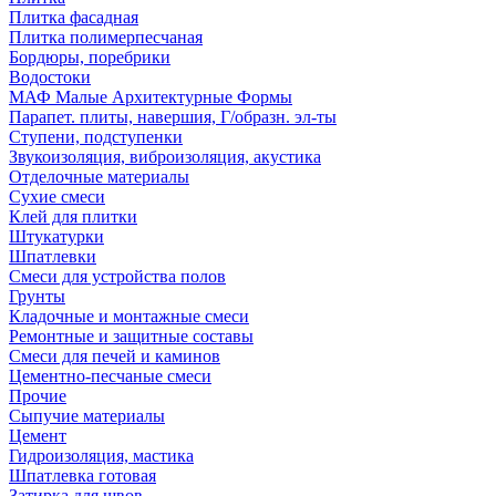
Плитка фасадная
Плитка полимерпесчаная
Бордюры, поребрики
Водостоки
МАФ Малые Архитектурные Формы
Парапет. плиты, навершия, Г/образн. эл-ты
Ступени, подступенки
Звукоизоляция, виброизоляция, акустика
Отделочные материалы
Сухие смеси
Клей для плитки
Штукатурки
Шпатлевки
Смеси для устройства полов
Грунты
Кладочные и монтажные смеси
Ремонтные и защитные составы
Смеси для печей и каминов
Цементно-песчаные смеси
Прочие
Сыпучие материалы
Цемент
Гидроизоляция, мастика
Шпатлевка готовая
Затирка для швов