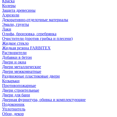
Краска
Колеры
Защита древесины
Аэрозоли
Декоративно-отделочные материалы
Эмали, грунты
Лаки
Олифа, бронзовка, серебрянка
Очистители (против грибка и плесени)
Жидкое стекло
Жидкая резина FARBITEX
Растворители
Добавки в бетон
Двери и окна
Двери металлические
Двери межкомнатные
Раздвижные пластиковые двери
Козырьки
Противопожарные
Двери строительные
Двери для бани
Дверная фурнитура, обивка и комплектующие
Подоконник
Уплотнитель
Обои, декор