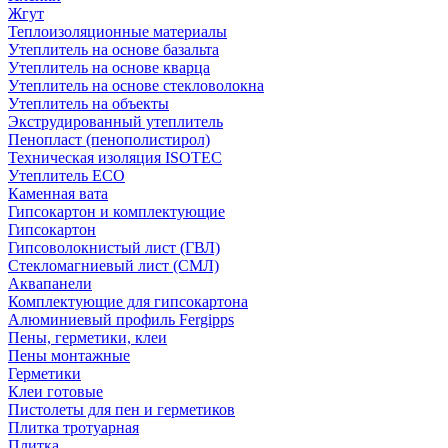
Жгут
Теплоизоляционные материалы
Утеплитель на основе базальта
Утеплитель на основе кварца
Утеплитель на основе стекловолокна
Утеплитель на объекты
Экструдированный утеплитель
Пенопласт (пенополистирол)
Техническая изоляция ISOTEC
Утеплитель ECO
Каменная вата
Гипсокартон и комплектующие
Гипсокартон
Гипсоволокнистый лист (ГВЛ)
Стекломагниевый лист (СМЛ)
Аквапанели
Комплектующие для гипсокартона
Алюминиевый профиль Fergipps
Пены, герметики, клеи
Пены монтажные
Герметики
Клеи готовые
Пистолеты для пен и герметиков
Плитка тротуарная
Плитка