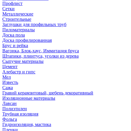
Профлист
Сетки
Металлические
Строительные
Заглушки для профильных труб
Пиломатериалы
Доска пола
Доска профилированная
Брус и рейка
Вагонка, Блок-хаус, Иммитация бруса
Штапики, плинтуса, уголки из дерева
Сыпучие материалы
Цемент
Алебастр и гипс
Мел
Известь
Сажа
Гравий керамзитовый, щебень декоративный
Изоляционные материалы
Лавсан
Полиэтилен
Трубная изоляция
Фольга
Гидроизоляция, мастика
Пленки