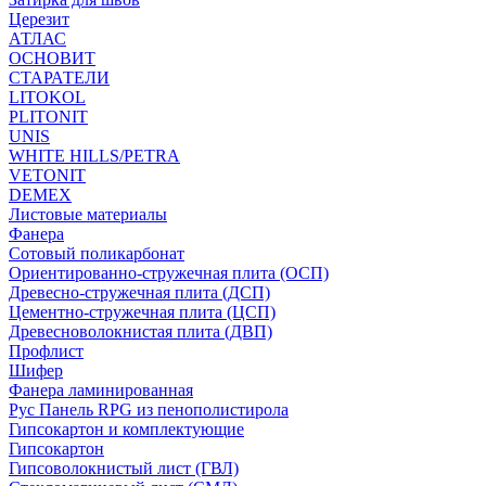
Церезит
АТЛАС
ОСНОВИТ
СТАРАТЕЛИ
LITOKOL
PLITONIT
UNIS
WHITE HILLS/PETRA
VETONIT
DEMEX
Листовые материалы
Фанера
Сотовый поликарбонат
Ориентированно-стружечная плита (ОСП)
Древесно-стружечная плита (ДСП)
Цементно-стружечная плита (ЦСП)
Древесноволокнистая плита (ДВП)
Профлист
Шифер
Фанера ламинированная
Рус Панель RPG из пенополистирола
Гипсокартон и комплектующие
Гипсокартон
Гипсоволокнистый лист (ГВЛ)