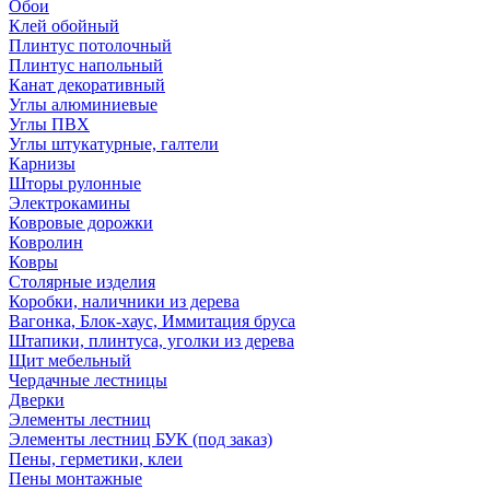
Обои
Клей обойный
Плинтус потолочный
Плинтус напольный
Канат декоративный
Углы алюминиевые
Углы ПВХ
Углы штукатурные, галтели
Карнизы
Шторы рулонные
Электрокамины
Ковровые дорожки
Ковролин
Ковры
Столярные изделия
Коробки, наличники из дерева
Вагонка, Блок-хаус, Иммитация бруса
Штапики, плинтуса, уголки из дерева
Щит мебельный
Чердачные лестницы
Дверки
Элементы лестниц
Элементы лестниц БУК (под заказ)
Пены, герметики, клеи
Пены монтажные