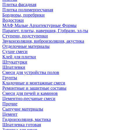
Плитка фасадная
Плитка полимерпесчаная
Бордюры, поребрики
Водостоки
МАФ Малые Архитектурные Формы
Парапет. плиты, навершия, Г/образн. эл-ты
Ступени, подступенки
Звукоизоляция, виброизоляция, акустика
Отделочные материалы
Сухие смеси
Клей для плитки
Штукатурки
Шпатлевки
Смеси для устройства полов
Грунты
Кладочные и монтажные смеси
Ремонтные и защитные составы
Смеси для печей и каминов
Цементно-песчаные смеси
Прочие
Сыпучие материалы
Цемент
Гидроизоляция, мастика
Шпатлевка готовая
Затирка для швов