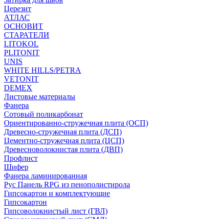
Церезит
АТЛАС
ОСНОВИТ
СТАРАТЕЛИ
LITOKOL
PLITONIT
UNIS
WHITE HILLS/PETRA
VETONIT
DEMEX
Листовые материалы
Фанера
Сотовый поликарбонат
Ориентированно-стружечная плита (ОСП)
Древесно-стружечная плита (ДСП)
Цементно-стружечная плита (ЦСП)
Древесноволокнистая плита (ДВП)
Профлист
Шифер
Фанера ламинированная
Рус Панель RPG из пенополистирола
Гипсокартон и комплектующие
Гипсокартон
Гипсоволокнистый лист (ГВЛ)