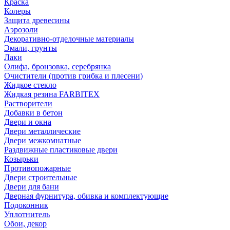
Краска
Колеры
Защита древесины
Аэрозоли
Декоративно-отделочные материалы
Эмали, грунты
Лаки
Олифа, бронзовка, серебрянка
Очистители (против грибка и плесени)
Жидкое стекло
Жидкая резина FARBITEX
Растворители
Добавки в бетон
Двери и окна
Двери металлические
Двери межкомнатные
Раздвижные пластиковые двери
Козырьки
Противопожарные
Двери строительные
Двери для бани
Дверная фурнитура, обивка и комплектующие
Подоконник
Уплотнитель
Обои, декор