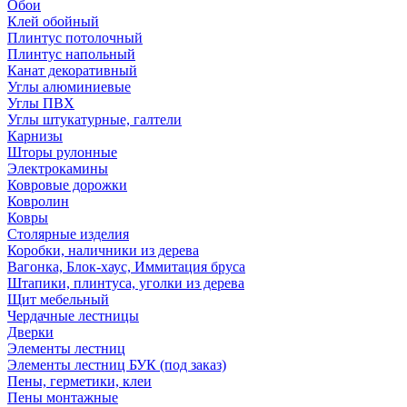
Обои
Клей обойный
Плинтус потолочный
Плинтус напольный
Канат декоративный
Углы алюминиевые
Углы ПВХ
Углы штукатурные, галтели
Карнизы
Шторы рулонные
Электрокамины
Ковровые дорожки
Ковролин
Ковры
Столярные изделия
Коробки, наличники из дерева
Вагонка, Блок-хаус, Иммитация бруса
Штапики, плинтуса, уголки из дерева
Щит мебельный
Чердачные лестницы
Дверки
Элементы лестниц
Элементы лестниц БУК (под заказ)
Пены, герметики, клеи
Пены монтажные