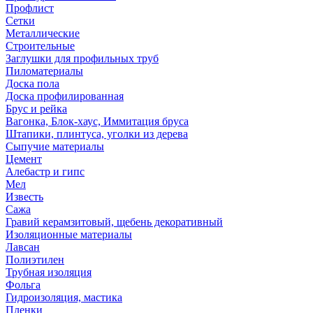
Профлист
Сетки
Металлические
Строительные
Заглушки для профильных труб
Пиломатериалы
Доска пола
Доска профилированная
Брус и рейка
Вагонка, Блок-хаус, Иммитация бруса
Штапики, плинтуса, уголки из дерева
Сыпучие материалы
Цемент
Алебастр и гипс
Мел
Известь
Сажа
Гравий керамзитовый, щебень декоративный
Изоляционные материалы
Лавсан
Полиэтилен
Трубная изоляция
Фольга
Гидроизоляция, мастика
Пленки