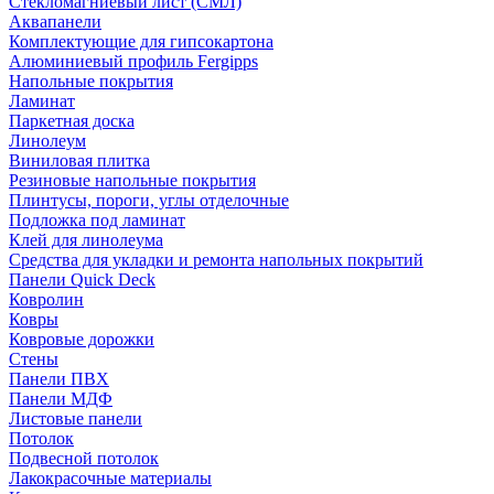
Стекломагниевый лист (СМЛ)
Аквапанели
Комплектующие для гипсокартона
Алюминиевый профиль Fergipps
Напольные покрытия
Ламинат
Паркетная доска
Линолеум
Виниловая плитка
Резиновые напольные покрытия
Плинтусы, пороги, углы отделочные
Подложка под ламинат
Клей для линолеума
Средства для укладки и ремонта напольных покрытий
Панели Quick Deck
Ковролин
Ковры
Ковровые дорожки
Стены
Панели ПВХ
Панели МДФ
Листовые панели
Потолок
Подвесной потолок
Лакокрасочные материалы