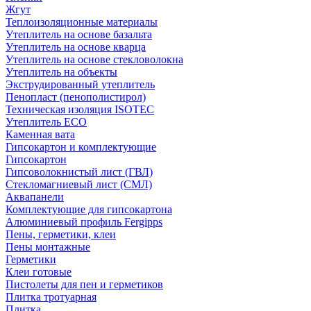
Жгут
Теплоизоляционные материалы
Утеплитель на основе базальта
Утеплитель на основе кварца
Утеплитель на основе стекловолокна
Утеплитель на объекты
Экструдированный утеплитель
Пенопласт (пенополистирол)
Техническая изоляция ISOTEC
Утеплитель ECO
Каменная вата
Гипсокартон и комплектующие
Гипсокартон
Гипсоволокнистый лист (ГВЛ)
Стекломагниевый лист (СМЛ)
Аквапанели
Комплектующие для гипсокартона
Алюминиевый профиль Fergipps
Пены, герметики, клеи
Пены монтажные
Герметики
Клеи готовые
Пистолеты для пен и герметиков
Плитка тротуарная
Плитка