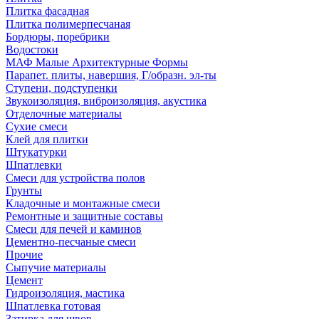
Плитка фасадная
Плитка полимерпесчаная
Бордюры, поребрики
Водостоки
МАФ Малые Архитектурные Формы
Парапет. плиты, навершия, Г/образн. эл-ты
Ступени, подступенки
Звукоизоляция, виброизоляция, акустика
Отделочные материалы
Сухие смеси
Клей для плитки
Штукатурки
Шпатлевки
Смеси для устройства полов
Грунты
Кладочные и монтажные смеси
Ремонтные и защитные составы
Смеси для печей и каминов
Цементно-песчаные смеси
Прочие
Сыпучие материалы
Цемент
Гидроизоляция, мастика
Шпатлевка готовая
Затирка для швов