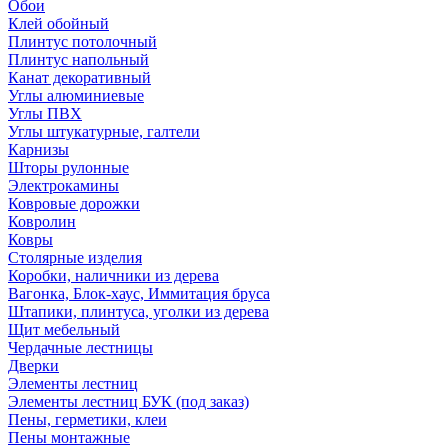
Обои
Клей обойный
Плинтус потолочный
Плинтус напольный
Канат декоративный
Углы алюминиевые
Углы ПВХ
Углы штукатурные, галтели
Карнизы
Шторы рулонные
Электрокамины
Ковровые дорожки
Ковролин
Ковры
Столярные изделия
Коробки, наличники из дерева
Вагонка, Блок-хаус, Иммитация бруса
Штапики, плинтуса, уголки из дерева
Щит мебельный
Чердачные лестницы
Дверки
Элементы лестниц
Элементы лестниц БУК (под заказ)
Пены, герметики, клеи
Пены монтажные