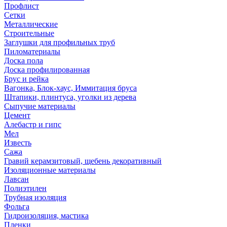
Профлист
Сетки
Металлические
Строительные
Заглушки для профильных труб
Пиломатериалы
Доска пола
Доска профилированная
Брус и рейка
Вагонка, Блок-хаус, Иммитация бруса
Штапики, плинтуса, уголки из дерева
Сыпучие материалы
Цемент
Алебастр и гипс
Мел
Известь
Сажа
Гравий керамзитовый, щебень декоративный
Изоляционные материалы
Лавсан
Полиэтилен
Трубная изоляция
Фольга
Гидроизоляция, мастика
Пленки