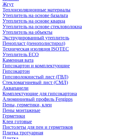
Жгут
Теплоизоляционные материалы
Утеплитель на основе базальта
Утеплитель на основе кварца
Утеплитель на основе стекловолокна
Утеплитель на объекты
Экструдированный утеплитель
Пенопласт (пенополистирол)
Техническая изоляция ISOTEC
Утеплитель ECO
Каменная вата
Гипсокартон и комплектующие
Гипсокартон
Гипсоволокнистый лист (ГВЛ)
Стекломагниевый лист (СМЛ)
Аквапанели
Комплектующие для гипсокартона
Алюминиевый профиль Fergipps
Пены, герметики, клеи
Пены монтажные
Герметики
Клеи готовые
Пистолеты для пен и герметиков
Плитка тротуарная
Плитка