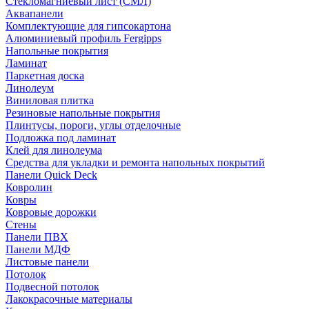
Стекломагниевый лист (СМЛ)
Аквапанели
Комплектующие для гипсокартона
Алюминиевый профиль Fergipps
Напольные покрытия
Ламинат
Паркетная доска
Линолеум
Виниловая плитка
Резиновые напольные покрытия
Плинтусы, пороги, углы отделочные
Подложка под ламинат
Клей для линолеума
Средства для укладки и ремонта напольных покрытий
Панели Quick Deck
Ковролин
Ковры
Ковровые дорожки
Стены
Панели ПВХ
Панели МДФ
Листовые панели
Потолок
Подвесной потолок
Лакокрасочные материалы