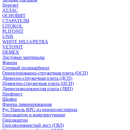
Церезит
АТЛАС
ОСНОВИТ
СТАРАТЕЛИ
LITOKOL
PLITONIT
UNIS
WHITE HILLS/PETRA
VETONIT
DEMEX
Листовые материалы
Фанера
Сотовый поликарбонат
Ориентированно-стружечная плита (ОСП)
Древесно-стружечная плита (ДСП)
Цементно-стружечная плита (ЦСП)
Древесноволокнистая плита (ДВП)
Профлист
Шифер
Фанера ламинированная
Рус Панель RPG из пенополистирола
Гипсокартон и комплектующие
Гипсокартон
Гипсоволокнистый лист (ГВЛ)