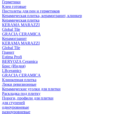
Герметики
Клеи готовые
Пистолеты для пен и герметиков
Керамическая плитка, керамогранит, клинкер
Керамическая плитка
КЕRАМА MARAZZI
Global Tile
GRACIA CERAMICA
Керамогранит
KERAMA MARAZZI
Global Tile
Гранит
Estima Profi
BERYOZA Ceramica
Брис (Индия)
LBceramics
GRACIA CERAMICA
Клинкерная плитка
Люки ревизионные
Керамические уголки для плитки
Раскладка под плитку
Пороги, профили для плитки
для ступеней
одноуровневые
разноуровневые