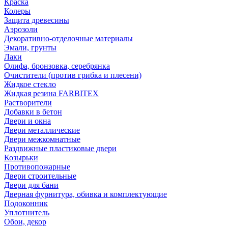
Краска
Колеры
Защита древесины
Аэрозоли
Декоративно-отделочные материалы
Эмали, грунты
Лаки
Олифа, бронзовка, серебрянка
Очистители (против грибка и плесени)
Жидкое стекло
Жидкая резина FARBITEX
Растворители
Добавки в бетон
Двери и окна
Двери металлические
Двери межкомнатные
Раздвижные пластиковые двери
Козырьки
Противопожарные
Двери строительные
Двери для бани
Дверная фурнитура, обивка и комплектующие
Подоконник
Уплотнитель
Обои, декор