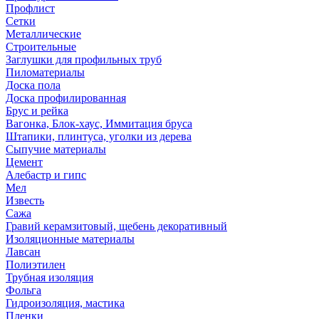
Профлист
Сетки
Металлические
Строительные
Заглушки для профильных труб
Пиломатериалы
Доска пола
Доска профилированная
Брус и рейка
Вагонка, Блок-хаус, Иммитация бруса
Штапики, плинтуса, уголки из дерева
Сыпучие материалы
Цемент
Алебастр и гипс
Мел
Известь
Сажа
Гравий керамзитовый, щебень декоративный
Изоляционные материалы
Лавсан
Полиэтилен
Трубная изоляция
Фольга
Гидроизоляция, мастика
Пленки