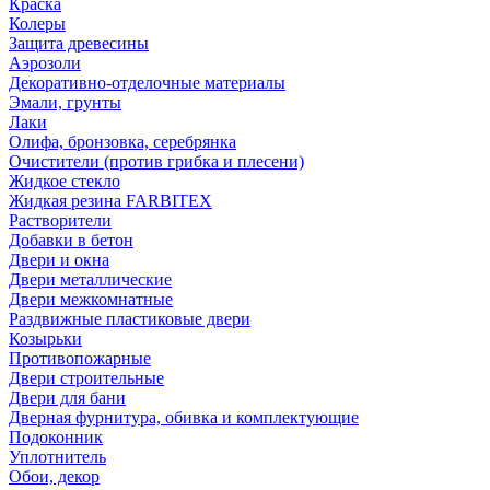
Краска
Колеры
Защита древесины
Аэрозоли
Декоративно-отделочные материалы
Эмали, грунты
Лаки
Олифа, бронзовка, серебрянка
Очистители (против грибка и плесени)
Жидкое стекло
Жидкая резина FARBITEX
Растворители
Добавки в бетон
Двери и окна
Двери металлические
Двери межкомнатные
Раздвижные пластиковые двери
Козырьки
Противопожарные
Двери строительные
Двери для бани
Дверная фурнитура, обивка и комплектующие
Подоконник
Уплотнитель
Обои, декор