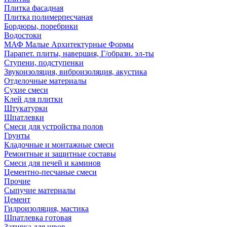
Плитка фасадная
Плитка полимерпесчаная
Бордюры, поребрики
Водостоки
МАФ Малые Архитектурные Формы
Парапет. плиты, навершия, Г/образн. эл-ты
Ступени, подступенки
Звукоизоляция, виброизоляция, акустика
Отделочные материалы
Сухие смеси
Клей для плитки
Штукатурки
Шпатлевки
Смеси для устройства полов
Грунты
Кладочные и монтажные смеси
Ремонтные и защитные составы
Смеси для печей и каминов
Цементно-песчаные смеси
Прочие
Сыпучие материалы
Цемент
Гидроизоляция, мастика
Шпатлевка готовая
Затирка для швов