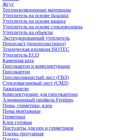
Жгут
Теплоизоляционные материалы
Утеплитель на основе базальта
Утеплитель на основе кварца
Утеплитель на основе стекловолокна
Утеплитель на объекты
Экструдированный утеплитель
Пенопласт (пенополистирол)
Техническая изоляция ISOTEC
Утеплитель ECO
Каменная вата
Гипсокартон и комплектующие
Гипсокартон
Гипсоволокнистый лист (ГВЛ)
Стекломагниевый лист (СМЛ)
Аквапанели
Комплектующие для гипсокартона
Алюминиевый профиль Fergipps
Пены, герметики, клеи
Пены монтажные
Герметики
Клеи готовые
Пистолеты для пен и герметиков
Плитка тротуарная
Плитка