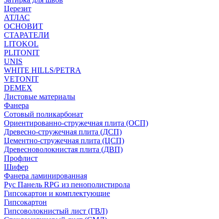
Церезит
АТЛАС
ОСНОВИТ
СТАРАТЕЛИ
LITOKOL
PLITONIT
UNIS
WHITE HILLS/PETRA
VETONIT
DEMEX
Листовые материалы
Фанера
Сотовый поликарбонат
Ориентированно-стружечная плита (ОСП)
Древесно-стружечная плита (ДСП)
Цементно-стружечная плита (ЦСП)
Древесноволокнистая плита (ДВП)
Профлист
Шифер
Фанера ламинированная
Рус Панель RPG из пенополистирола
Гипсокартон и комплектующие
Гипсокартон
Гипсоволокнистый лист (ГВЛ)