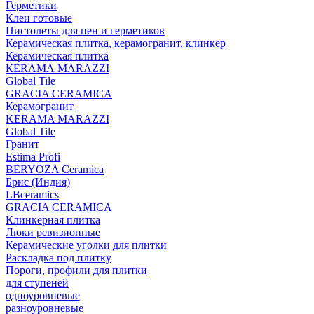
Герметики
Клеи готовые
Пистолеты для пен и герметиков
Керамическая плитка, керамогранит, клинкер
Керамическая плитка
КЕRАМА MARAZZI
Global Tile
GRACIA CERAMICA
Керамогранит
KERAMA MARAZZI
Global Tile
Гранит
Estima Profi
BERYOZA Ceramica
Брис (Индия)
LBceramics
GRACIA CERAMICA
Клинкерная плитка
Люки ревизионные
Керамические уголки для плитки
Раскладка под плитку
Пороги, профили для плитки
для ступеней
одноуровневые
разноуровневые