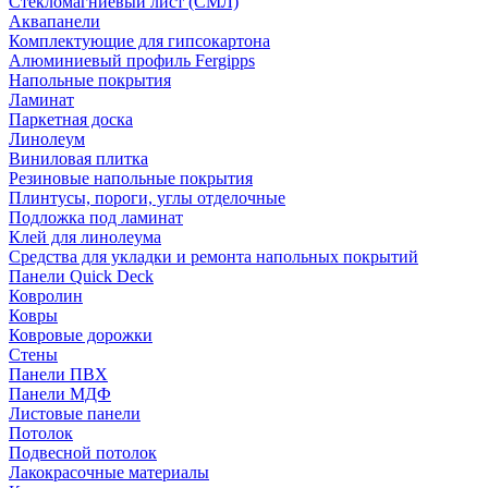
Стекломагниевый лист (СМЛ)
Аквапанели
Комплектующие для гипсокартона
Алюминиевый профиль Fergipps
Напольные покрытия
Ламинат
Паркетная доска
Линолеум
Виниловая плитка
Резиновые напольные покрытия
Плинтусы, пороги, углы отделочные
Подложка под ламинат
Клей для линолеума
Средства для укладки и ремонта напольных покрытий
Панели Quick Deck
Ковролин
Ковры
Ковровые дорожки
Стены
Панели ПВХ
Панели МДФ
Листовые панели
Потолок
Подвесной потолок
Лакокрасочные материалы