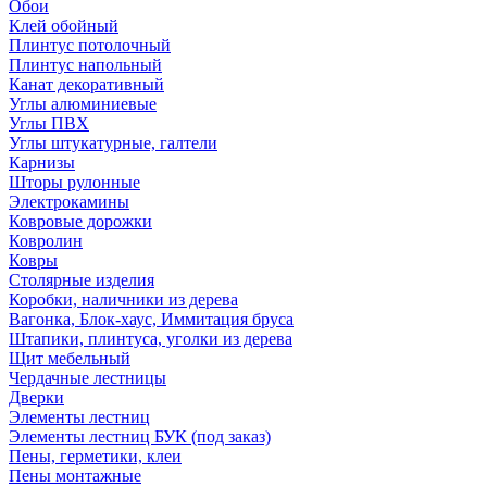
Обои
Клей обойный
Плинтус потолочный
Плинтус напольный
Канат декоративный
Углы алюминиевые
Углы ПВХ
Углы штукатурные, галтели
Карнизы
Шторы рулонные
Электрокамины
Ковровые дорожки
Ковролин
Ковры
Столярные изделия
Коробки, наличники из дерева
Вагонка, Блок-хаус, Иммитация бруса
Штапики, плинтуса, уголки из дерева
Щит мебельный
Чердачные лестницы
Дверки
Элементы лестниц
Элементы лестниц БУК (под заказ)
Пены, герметики, клеи
Пены монтажные