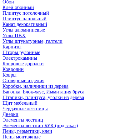
Обои
Клей обойный
Плинтус потолочный
Плинтус напольный
Канат декоративный
Углы алюминиевые
Углы ПВХ
Углы штукатурные, галтели
Карнизы
Шторы рулонные
Электрокамины
Ковровые дорожки
Ковролин
Ковры
Столярные изделия
Коробки, наличники из дерева
Вагонка, Блок-хаус, Иммитация бруса
Штапики, плинтуса, уголки из дерева
Щит мебельный
Чердачные лестницы
Дверки
Элементы лестниц
Элементы лестниц БУК (под заказ)
Пены, герметики, клеи
Пены монтажные