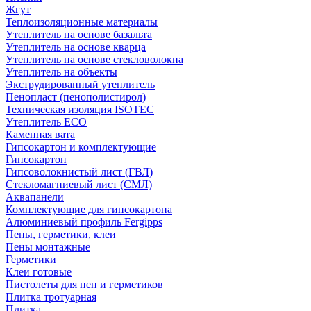
Жгут
Теплоизоляционные материалы
Утеплитель на основе базальта
Утеплитель на основе кварца
Утеплитель на основе стекловолокна
Утеплитель на объекты
Экструдированный утеплитель
Пенопласт (пенополистирол)
Техническая изоляция ISOTEC
Утеплитель ECO
Каменная вата
Гипсокартон и комплектующие
Гипсокартон
Гипсоволокнистый лист (ГВЛ)
Стекломагниевый лист (СМЛ)
Аквапанели
Комплектующие для гипсокартона
Алюминиевый профиль Fergipps
Пены, герметики, клеи
Пены монтажные
Герметики
Клеи готовые
Пистолеты для пен и герметиков
Плитка тротуарная
Плитка