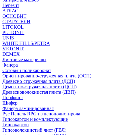
Церезит
АТЛАС
ОСНОВИТ
СТАРАТЕЛИ
LITOKOL
PLITONIT
UNIS
WHITE HILLS/PETRA
VETONIT
DEMEX
Листовые материалы
Фанера
Сотовый поликарбонат
Ориентированно-стружечная плита (ОСП)
Древесно-стружечная плита (ДСП)
Цементно-стружечная плита (ЦСП)
Древесноволокнистая плита (ДВП)
Профлист
Шифер
Фанера ламинированная
Рус Панель RPG из пенополистирола
Гипсокартон и комплектующие
Гипсокартон
Гипсоволокнистый лист (ГВЛ)