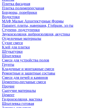
Плитка фасадная
Плитка полимерпесчаная
Бордюры, поребрики
Водостоки
МАФ Малые Архитектурные Формы
Парапет. плиты, навершия, Г/образн. эл-ты
Ступени, подступенки
Звукоизоляция, виброизоляция, акустика
Отделочные материалы
Сухие смеси
Клей для плитки
Штукатурки
Шпатлевки
Смеси для устройства полов
Грунты
Кладочные и монтажные смеси
Ремонтные и защитные составы
Смеси для печей и каминов
Цементно-песчаные смеси
Прочие
Сыпучие материалы
Цемент
Гидроизоляция, мастика
Шпатлевка готовая
Затирка для швов