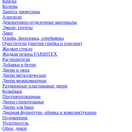
Краска
Колеры
Защита древесины
Аэрозоли
Декоративно-отделочные материалы
Эмали, грунты
Лаки
Олифа, бронзовка, серебрянка
Очистители (против грибка и плесени)
Жидкое стекло
Жидкая резина FARBITEX
Растворители
Добавки в бетон
Двери и окна
Двери металлические
Двери межкомнатные
Раздвижные пластиковые двери
Козырьки
Противопожарные
Двери строительные
Двери для бани
Дверная фурнитура, обивка и комплектующие
Подоконник
Уплотнитель
Обои, декор