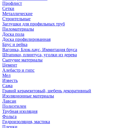
Профлист
Сетки
Металлические
Строительные
Заглушки для профильных труб
Пиломатериалы
Доска пола
Доска профилированная
Брус и рейка
Вагонка, Блок-хаус, Иммитация бруса
Штапики, плинтуса, уголки из дерева
Сыпучие материалы
Цемент
Алебастр и гипс
Мел
Известь
Сажа
Гравий керамзитовый, щебень декоративный
Изоляционные материалы
Лавсан
Полиэтилен
Трубная изоляция
Фольга
Гидроизоляция, мастика
Пленки