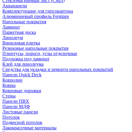
Стекломагниевый лист (СМЛ)
Аквапанели
Комплектующие для гипсокартона
Алюминиевый профиль Fergipps
Напольные покрытия
Ламинат
Паркетная доска
Линолеум
Виниловая плитка
Резиновые напольные покрытия
Плинтусы, пороги, углы отделочные
Подложка под ламинат
Клей для линолеума
Средства для укладки и ремонта напольных покрытий
Панели Quick Deck
Ковролин
Ковры
Ковровые дорожки
Стены
Панели ПВХ
Панели МДФ
Листовые панели
Потолок
Подвесной потолок
Лакокрасочные материалы